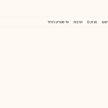
רסום
מגזין G
תרבות
וול סטריט ג'ורנל