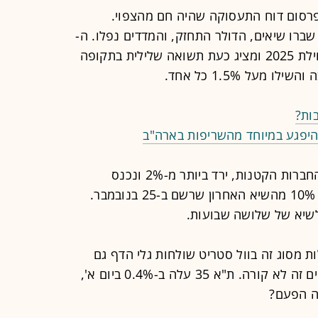
רסום דוח התעסוקה שהיה חם מהצפוי.
רו שיאים, הדולר התחזק, והמדדים נפלו. ה-
S&P 500 מחק את ההישגים שלו מתחילת 2025 ומציג כעת תשואה שלילית בתקופה
 מעל 1.5% כל אחד.
ות?
יפגע במיוחד מהשריפות בארה"ב
מדד הראסל 2000, שכולל בתוכו את החברות הקטנות, ירד ביותר מ-2% ונכנס
לטריטוריה של "תיקון", ירידה של מעל 10% מהשיא האחרון שרשם ב-25 בנובמבר.
 מסוג זה בוול סטריט שולחות גלי הדף גם
לבורסה של תל אביב, אך לפחות בינתיים זה לא קורה. ת"א 35 עלה ב-0.4% ביום א',