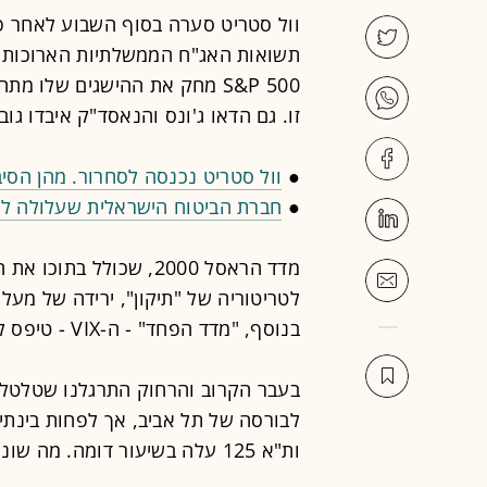
וול סטריט סערה בסוף השבוע לאחר פ
תשואות האג"ח הממשלתיות הארוכות שב
זו. גם הדאו ג'ונס והנאסד"ק איבדו גובה והשילו
●
וול סטריט נכנסה לסחרור. מהן הסיב
●
חברת הביטוח הישראלית שעלולה לה
בנוסף, "מדד הפחד" - ה-VIX - טיפס לשיא של שלושה שבועות.
בעבר הקרוב והרחוק התרגלנו שטלטלות
ות"א 125 עלה בשיעור דומה. מה שונה הפעם?