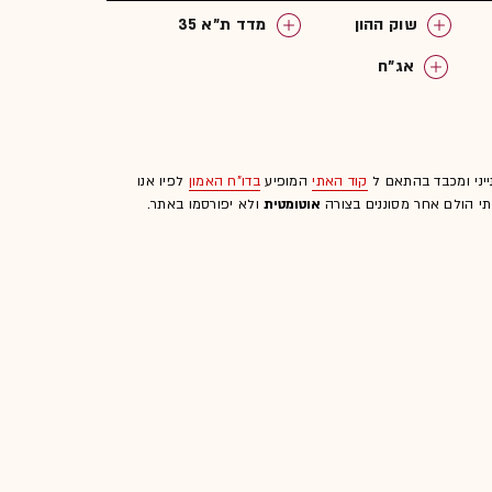
שוק ההון
מדד ת"א 35
אג"ח
ייני ומכבד בהתאם ל
קוד האתי
המופיע
בדו"ח האמון
לפיו אנו
לתי הולם אחר מסוננים בצורה
אוטומטית
ולא יפורסמו באתר.