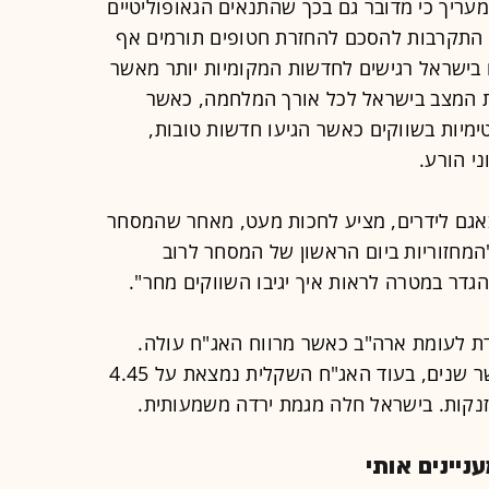
, מעריך כי מדובר גם בכך שהתנאים הגאופוליטיים
ל התקרבות להסכם להחזרת חטופים תורמים אף
 בישראל רגישים לחדשות המקומיות יותר מאשר
את המצב בישראל לכל אורך המלחמה, כאשר
טימיות בשווקים כאשר הגיעו חדשות טובות,
י הורע.
באגם לידרים, מציע לחכות מעט, מאחר שהמסחר
"המחזוריות ביום הראשון של המסחר לרוב
גדר במטרה לראות איך יגיבו השווקים מחר".
רדת לעומת ארה"ב כאשר מרווח האג"ח עולה.
ארה"ב עלתה למעל 4.7% באג"ח לעשר שנים, בעוד האג"ח השקלית נמצאת על 4.45
זנקות. בישראל חלה מגמת ירדה משמעותית.
יינים אותי