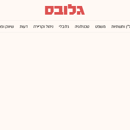
''ן ותשתיות
משפט
טכנולוגיה
גלובלי
ניהול וקריירה
דעות
שיווק ופ