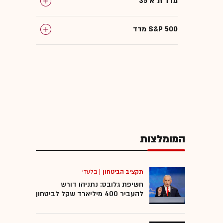
מדד ת"א 35
מדד S&P 500
אינפלציה
אג"ח
המומלצות
תקציב הביטחון
|
בלעדי
חשיפת גלובס: נתניהו דורש
להעביר 400 מיליארד שקל לביטחון