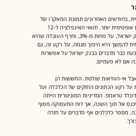
ר
ית, בחודשים האחרונים תמונת המאקרו של
ישראל מתבהרת מעט, והתמונה נראית אופטימית יותר. תוואי האינפלציה ל-12
החודשים הקרובים נמצא בתוך יעד בנק ישראל, על פחות מ-3%, וחרף העובדה שהיא
ית להמשך היא היפוך מגמה. על רקע זה, גם
וכעת כבר מדברים בבנק ישראל על אפשרות
 אם לא פעמיים.
בל אי-הוודאות שולטת. החששות הן
על רקע הנתונים החזקים של הכלכלה ועל
ונלד טראמפ. המדיניות המוניטרית הייתה
ניכנס אל תוך השנה, אך דוח התעסוקה מסוף
ה. מספר כלכלנים אף מדברים על חזרה
רך.