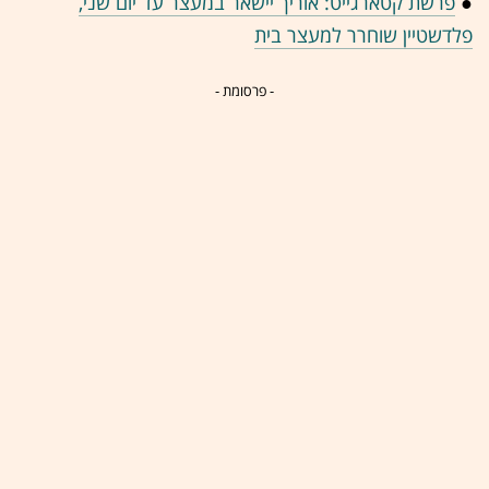
●
פרשת קטארגייט: אוריך יישאר במעצר עד יום שני,
פלדשטיין שוחרר למעצר בית
- פרסומת -