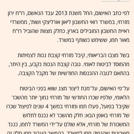
לפי כתב האישום, החל משנת 2013 עבד הנאשם, רו"ח ירון
מזרחי, במשרד רואי החשבון ליאון אורליצקי ושות', ממשרדי
ראיית החשבון המובילים בארץ, כחלק מצוות שהוביל רו"ח
מאור חמו, ששימש כשותף במשרד.
בשל מצבו הבריאותי, קיבל מזרחי קצבת נכות לצמיתות
מהמוסד לביטוח לאומי. גובה קצבת הנכות נקבע, בין היתר,
בהתאם לגובה ההכנסות החודשיות של מקבל הקצבה.
על־פי האישום, על־מנת ליצור מצג שווא בפני הביטוח
הלאומי, שלפיו שכרו החודשי של מזרחי נמוך יותר מהשכר
שקיבל בפועל, פעלו חמו ומזרחי במשך 4 שנים לפיצול שכרו
של מזרחי באופן הבא: חלק מהשכר לא נכנס לתלוש
המשכורת של מזרחי, אלא שולם על־ידי המשרד לחמו, כנגד
חשבונית שהנפיק חמו למשרד. בהמשך העביר חמו חלק זה