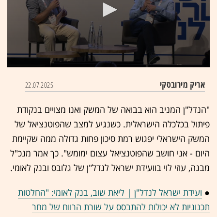
0
seconds
אריק מירובסקי
22.07.2025
of
17
minutes,
"הנדל"ן המניב הוא בבואה של המשק ואנו מצויים בנקודת
59
seconds
פיתול בכלכלה הישראלית. כשנגיע למצב שהפוטנציאל של
המשק הישראלי יפגוש רמת סיכון פחות גדולה ממה שקיימת
היום - אני חושב שהפוטנציאל עצום ימומש". כך אמר מנכ"ל
מבנה, עוזי לוי בוועידת ישראל לנדל"ן של גלובס ובנק לאומי.
●
ועידת ישראל לנדל"ן | ליאת שוב, בנק לאומי: "החלטות
תכנוניות לא יכולות להתבסס על שורת הרווח של מחר