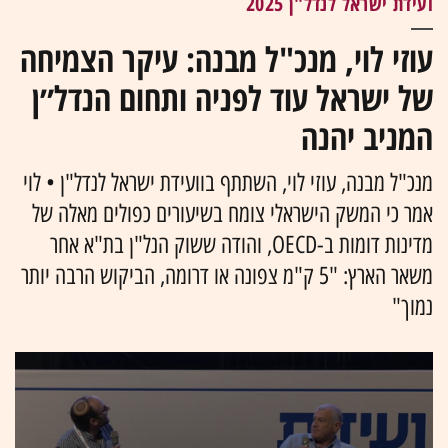
ועידת ישראל לנדל"ן 2025
עוזי לוי, מנכ"ל מבנה: עיקר הצמיחה
של ישראל עוד לפניה ותחום הנדל״ן
המניב יהנה
מנכ"ל מבנה, עוזי לוי, השתתף בוועידת ישראל לנדל"ן • לוי
אמר כי המשק הישראלי צומח בשיעורים כפולים מאלה של
מדינות דומות ב-OECD, והודה ששוק הנל"ן בת"א אחר
משאר הארץ: "5 ק"מ צפונה או דרומה, הביקוש הרבה יותר
נמוך"