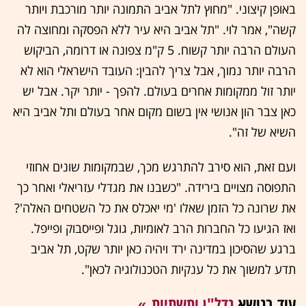
באופן קיצוני. "מחוץ לתל אביב התמונה יותר מורכבת ויותר
קשה", אמר לוי. "תל אביב היא עיר ללא הפסקה ומחוצה לה
העולם הרבה יותר קשוח. 5 ק"מ צפונה או דרומה, הביקוש
הרבה יותר נמוך, אבל צריך להבין: העובד הישראלי הוא לא
יותר זול ממקומות אחרים בעולם. להפך - יותר יקר. אבל יש
כאן צבר הון אנושי אין בשום מקום אחר בעולם ותל אביב היא
השיא של זה".
ועם זאת, הוא סירב להתרגש מכך, שבמקומות שונים אחוזי
התפוסה מצויים בירידה. "כשבנו את מגדלי עזריאלי ואחר כך
את שרונה כל הזמן שאלו 'מי יאכלס את כל השטחים האלה'?
ואז הגיעו כל החברות הרב לאומיות, גוגל ופייסבוק ופייפל.
ברגע שהסיכון במדינה ירד ויהיה כאן יותר שקט, תל אביב
תדע למשוך את כל ענקיות הטכנולוגיה לכאן".
עוד בנושא
נדל"ן ותשתיות