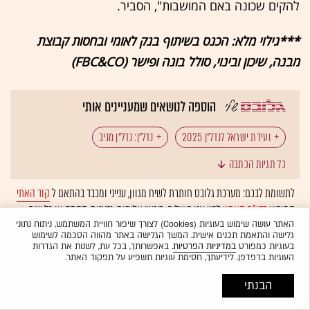
להקים שכונה באם המושבות", הסביר.
***גילוי מלא: הכנס בשיתוף בנק לאומי ובחסות קבוצת
מבנה, שיכון ובינוי, סולל בונה ופישר (FBC&CO)
הוספה לנושאים שמעניינים אותי
ועידת ישראל לנדל"ן 2025
נדל"ן: נדל"ן מניב
כל תגיות הכתבה
קבוצת מבנה
עוזי לוי
לתשומת לבכם: מערכת גלובס חותרת לשיח מגוון, ענייני ומכבד בהתאם ל
קוד האתי
המופיע
בדו"ח האמון
לפיו אנו פועלים. ביטויי אלימות, גזענות, הסתה או כל שיח
בלתי הולם אחר מסוננים בצורה
אוטומטית
ולא יפורסמו באתר.
האתר עושה שימוש בעוגיות (Cookies) לצורך שיפור חוויית המשתמש, ניתוח נתוני
גלישה והתאמת תכנים אישית. המשך הגלישה באתר מהווה הסכמה לשימוש
בעוגיות כמפורט
במדיניות הפרטיות
. באפשרותך, בכל עת, לשנות את הגדרות
העוגיות בדפדפן. לידיעתך, חסימת עוגיות תשפיע על תפקוד האתר.
הבנתי