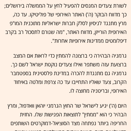
לשורת צעדים המנסים להפעיל לחץ על הממשלה בירושלים;
כך מדווח הבוקר (ה') האתר האירופי של פוליטיקו. עד כה,
מרץ מתנגד לניסיון לסלק חברות ישראליות מתוכנית המו"פ
האירופית הורייזן, מדווח האתר, "מה שגורם לתסכול רב בקרב
דיפלומטים ממדינות אירופיות אחרות".
גרמניה הבהירה כי ברצונה להמתין כדי לראות אם המצב
ברצועת עזה משתפר ואילו צעדים נוקטת ישראל לשם כך.
גרמניה גם מתנגדת להכרה במדינת פלסטינית בספטמבר
הקרוב, צעד שאליו התחייבו עד כה צרפת ומלטה באיחוד
האירופי, ובריטניה מחוצה לו.
היום (ה') יגיע לישראל שר החוץ הגרמני יוהאן וואדפול, ומרץ
הבהיר כי הוא "ממתין" לתוצאות הפגישות שלו. החזית
החריפה ביותר נפתחה מצד הסוציאל-דמוקרטים השותפים