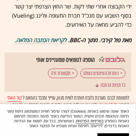
ידי הקבוצה אחרי שתי דקות. שר החוץ הצרפתי יצר קשר
בסוף השבוע עם מנכ"ל חברת התעופה וולינג (Vueling)
כדי להביע מחאה על האירועים.
מאת פול קירבי. מתוך ה-BBC.
לקריאת הכתבה המלאה.
הוספה לנושאים שמעניינים אותי
כותרות העיתונים בעולם
תקשורת זרה
כל תגיות הכתבה
סיקור תקשורתי
ישראל במלחמה
בריטניה
לתשומת לבכם: מערכת גלובס חותרת לשיח מגוון, ענייני ומכבד בהתאם ל
קוד האתי
המופיע
בדו"ח האמון
לפיו אנו פועלים. ביטויי אלימות, גזענות, הסתה או כל שיח
ספרד
גרמניה
המפלגה הדמוקרטית
צרפת
בלתי הולם אחר מסוננים בצורה
אוטומטית
ולא יפורסמו באתר.
האתר עושה שימוש בעוגיות (Cookies) לצורך שיפור חוויית המשתמש, ניתוח נתוני
גלישה והתאמת תכנים אישית. המשך הגלישה באתר מהווה הסכמה לשימוש
הסכסוך הישראלי פלסטיני
בעוגיות כמפורט
במדיניות הפרטיות
. באפשרותך, בכל עת, לשנות את הגדרות
העוגיות בדפדפן. לידיעתך, חסימת עוגיות תשפיע על תפקוד האתר.