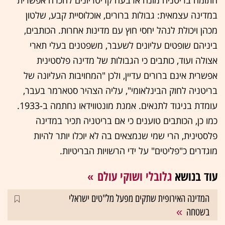
חתומה בריטניה מונה ארבעה קריטריונים להכרה אפשרית
במדינה עצמאית: גבולות ברורים, אוכלוסיית קבע, שלטון
מכהן ויכולת לנהל יחסי חוץ עם מדינות אחרות. הכותבים,
ביניהם שופטים עליונים לשעבר, משפטנים בעלי תארי
אצולה ועוד, כותבים כי הגבולות של מדינה פלסטינית
אפשרית אינם ברורים עדיין, ולכן "המחויבות העליונה של
בריטניה לחוק הבינלאומי", עליה הצהיר סטארמר בעבר,
עומדת בניגוד לתנאים. אמנת מונטווידאו נחתמה ב-1933.
כמו כן, הכותבים טוענים כי אם בריטניה תכיר במדינה
פלסטינית, הרי שמי שנמצאים בה לא יוכלו יותר להיות
מוגדרים כ"פליטים" על ידי הרשויות הבריטיות.
עוד בנושא
גלובלי ושוקי עולם
המדינה האירופית שתקים מפעל מל"טים ישראלי
בשטחה