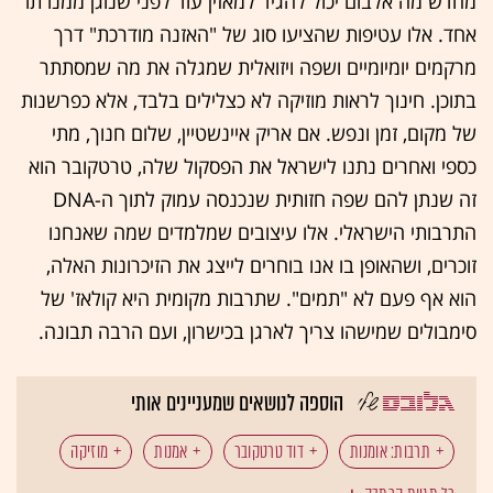
מחדש מה אלבום יכול להגיד למאזין עוד לפני שנוגן ממנו תו
אחד. אלו עטיפות שהציעו סוג של "האזנה מודרכת" דרך
מרקמים יומיומיים ושפה ויזואלית שמגלה את מה שמסתתר
בתוכן. חינוך לראות מוזיקה לא כצלילים בלבד, אלא כפרשנות
של מקום, זמן ונפש. אם אריק איינשטיין, שלום חנוך, מתי
כספי ואחרים נתנו לישראל את הפסקול שלה, טרטקובר הוא
זה שנתן להם שפה חזותית שנכנסה עמוק לתוך ה-DNA
התרבותי הישראלי. אלו עיצובים שמלמדים שמה שאנחנו
זוכרים, ושהאופן בו אנו בוחרים לייצג את הזיכרונות האלה,
הוא אף פעם לא "תמים". שתרבות מקומית היא קולאז' של
סימבולים שמישהו צריך לארגן בכישרון, ועם הרבה תבונה.
הוספה לנושאים שמעניינים אותי
תרבות: אומנות
דוד טרטקובר
אמנות
מוזיקה