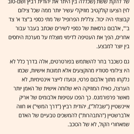
של להקת ששת (שכללה בין היתר את יהודית רביץ ושם-טוב
לוי) הציעו קולקטיב מוזיקלי עשיר יותר ממה שכל צילום
קבוצתי היה יכול. צללית הפרופיל של מתי כספי ב"צד א' צד
ב'", אלבום גרסאות של כספי לשירים שכתב בעבר עבור
אחרים, הפך את העטיפה לדימוי מוצלח על מערכת היחסים
בין יוצר למבצע.
גם כשכבר בחר להשתמש בפורטרטים, אלה בדרך כלל לא
היו צילומי סטודיו מהוקצעים אלא תמונות אישיות, שכמו
נלקחו מתוך אלבום פרטי, ונועדו לייצר אינטימיות, לא
הערצה, כאילו המוזיקה היא שלוחה אישית של האמן יותר
מאשר פרפורמנס. כך הפכו עטיפות אלבומים של אריק
איינשטיין ("שבלול"), יהודית רביץ ("דרך המשי") או חווה
אלברשטיין ("התבהרות") להמשכים טבעיים של האדם
שמאחורי הקול, לא של הכוכב.