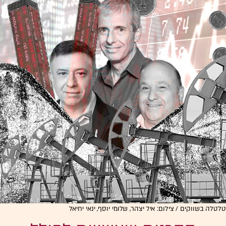
טלטלה בשווקים / צילום: איל יצהר, שלומי יוסף, ינאי יחיאל