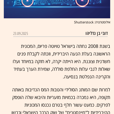
אילוסטרציה: Shutterstock
דובי בן גדליהו
23.09.2025
בשנת 2008 נחתה בישראל טויוטה פריוס, המכונית
הראשונה בעלת הנעה היברידית, וזכתה לקבלת פנים
חשדנית וצוננת. היא הייתה יקרה, לא חזקה במיוחד ועלו
שאלות לגבי עלות החלפת סוללה, שמירת הערך בעתיד
והקרינה הנפלטת בנסיעה.
למרות שם המותג הסולידי והטבות המס הנדיבות באותה
תקופה, היא נמכרה בכמויות מזעריות והיבוא שלה הופסק
לפרקים. כמעט עשור חלף בטרם נכנסו המכוניות
ההיברידיות ל"מיינסטרים" של שוק הרכב הישראלי וכבשו