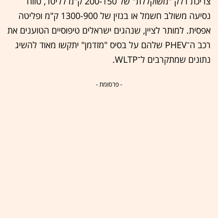
צריכת דלק "משוקללת" של 200-150 ק"מ לליטר, טווח
נסיעה משולב חשמל או בנזין של 1300-900 ק"מ ופליטה
אפסית. למותר לציין, שנהגים ישראלים טיפוסיים הטוענים את
רכב ה־PHEV שלהם על בסיס "מזדמן" יתקשו מאוד להשיג
נתונים שמתקרבים ל־WLTP.
- פרסומת -