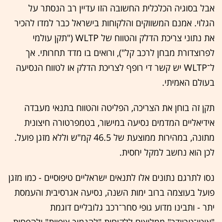
אבל בסוגיה הכלכלית החשובה הזו עדיין רב הנסתר על
הגלוי. אמנם המשווקים והלקוחות בישראל כבר למדו להכיר
את נתוני צריכת הדלק והטווח של WLTP ("תקן עולמי
לפרוצדורת מבחן לרכב קל"), ורואים בו מדד תחרותי. אך
ל־WLTP יש קשר די רופף לצריכת הדלק או לטווח הנסיעה
בעולם האמיתי.
תקן זה בוחן את הצריכה, הפליטה והטווח בתנאי מעבדה
אידיאליים המדמים נסיעה במישור, בטמפרטורה חיצונית
מתונה, במהירות ממוצעת של 46.5 קמ"ש וללא מזגן פועל.
לכן הוא נחשב למקל יחסית.
נסו לתרגם נתונים אלו לתנאים ישראליים טיפוסיים - כמו מזגן
פועל בעוצמה ברוב ימות השנה, נסיעה אגרסיבית והעמסת
יתר - ותבינו מדוע גופי סחר־רכב גלובליים דוגמת
"אוטו־טריידר" ממליצים ללקוחות "להנמיך ציפיות" ולהפחית