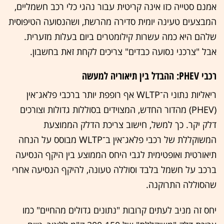
אמנם סטייה כזו אינה קריטית עבור נהגי כלי רכב חשמליים,
המבצעים טעינה יומית סדירה מהרשת, ושהנסועה הטיפוסית
שלהם היא כמה עשרות קילומטרים ביום בעלות מזערית.
אבל "צרכני נסועה כבדים" צריכים לקחת זאת בחשבון.
רכבי PHEV: ההבדל בין תיאוריה למעשה
ריאליות נתוני ה־WLTP אף רופפת יותר ברכבי פלאג־אין
(PHEV) מהדור החדש, המצוידים בסוללות גדולות וצורכים
דלק יקר. כך למשל, חישוב צריכת הדלק הממוצעת
המשוקללת של רכבי פלאג־אין ב־WLTP מבוסס על הנחה
תיאורטית ואופטימית לגבי היחס הממוצע בין היקף הנסיעה
ברכב על חשמל בלבד וסוללה טעונה, להיקף הנסיעה אחרי
שהסוללה התרוקנה.
יחס זה מניב לעתים קרובות "נתונים גדולים מהחיים" כמו