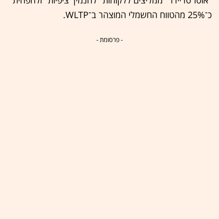
כ־25% מהטווח החשמלי המוצהר ב־WLTP.
- פרסומת -