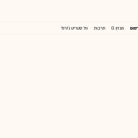
רסום
מגזין G
תרבות
וול סטריט ג'ורנל