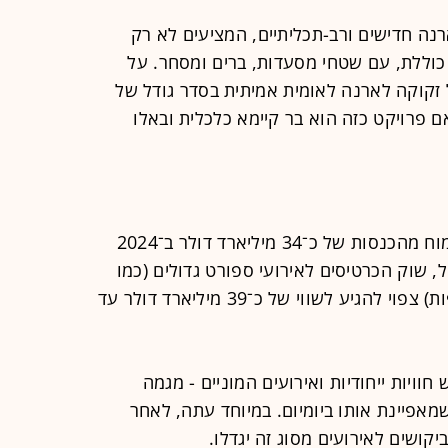
נה חדישים ורב-תכליתיים, המציעים לא רק
 כוללת, עם שטחי מסעדות, ברים ומסחר. על
קוקה לארנה לאומית אמיתית בסדר גודל של
 מושבים), האם פרויקט כזה הוא בר קיימא כלכלית ובאלו
ענף ההופעות החיות העולמי צפוי לצמוח מהכנסות של כ־34 מיליארד דולר ב־2024
רד דולר עד 2029. במקביל, שוק הכרטיסים לאירועי ספורט גדולים (כמו
המונדיאל, האולימפיאדה וליגת האלופות) צפוי להגיע לשווי של כ־39 מיליארד דולר עד
חד דורות ה-Z וה-Y, מחפש חוויות ייחודיות ואירועים המוניים - מגמה
מאפיינת אותו ביומיום. במיוחד עתה, לאחר
קושים לאירועים מסוג זה יגדלו.