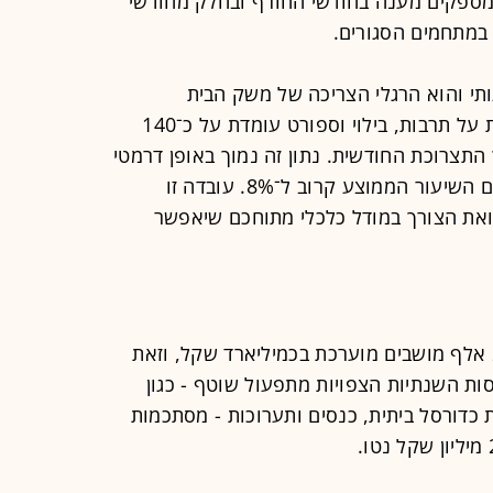
 מספקים מענה בחודשי החורף ובחלק מחודשי
במתחמים הסגורים.
תי והוא הרגלי הצריכה של משק הבית
הישראלי. ההוצאה החודשית הממוצעת על תרבות, בילוי וספורט עומדת על כ־140
ד, המהווים פחות מ־1% מסך התצרוכת החודשית. נתון זה נמוך באופן דרמטי
בהשוואה למדינות האיחוד האירופי, שם השיעור הממוצע קרוב ל־8%. עובדה זו
ואת הצורך במודל כלכלי מתוחכם שיאפשר
עלות הקמה של ארנה מודרנית בת 20 אלף מושבים מוערכת בכמיליארד שקל, וזאת
ות השנתיות הצפויות מתפעול שוטף - כגון
כדורסל ביתית, כנסים ותערוכות - מסתכמות