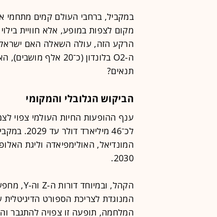
במקביל, ברחבי העולם קמים מתחמי אר
מקום לצפות במופע, אלא חוויית בילוי
הרקע הזה, עולה השאלה האם ישראל ז
ה-O2 בלונדון (כ־20 אלף
תנאים?
הביקוש הגלובלי והמקומי
לכ־46 מיליא
2030.
הקהל, ובמיו
המנוגדת לצריכת הספורט הדיגיטלית ש
המלחמה, תופעה זו צפויה להתגבר והבי