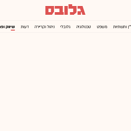
'ן ותשתיות
משפט
טכנולוגיה
גלובלי
ניהול וקריירה
דעות
שיווק ופ