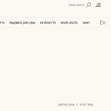
ראשי
גלובס פיננסי
כל הכותרות
שוק ההון והשקעות
נדל'
עמוד הבית
שיווק ופרסום