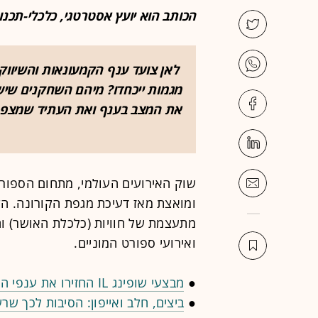
הכותב הוא יועץ אסטרטגי, כלכלי-תכנוני
לאן צועד ענף הקמעונאות והשיווק?
מגמות ייכחדו? מיהם השחקנים שיש
את המצב בענף ואת העתיד שמצפה לו. לפניות 
שוק האירועים העולמי, מתחום הספורט
ומואצת מאז דעיכת מגפת הקורונה. הקה
מתעצמת של חוויות (כלכלת האושר) וה
ואירועי ספורט המוניים.
●
מבצעי שופינג IL החזירו את ענפי המשק הבולטים לעלייה במכירות
●
ביצים, חלב ואייפון: הסיבות לכך ש