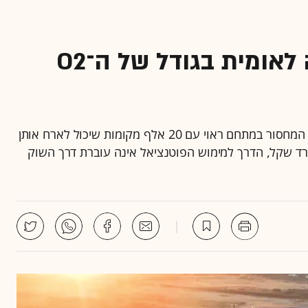
האם ישראל בשלה לארנה לאומית בגודל של ה־O2
הביקוש להופעות ענק בארץ הוא עצום, אך לצדו בולט המחסור במתחם ראוי עם 20 אלף מקומות שיכול לארח אותן
ד שקל, הדרך למימוש הפוטנציאל אינה עוברת דרך השוק