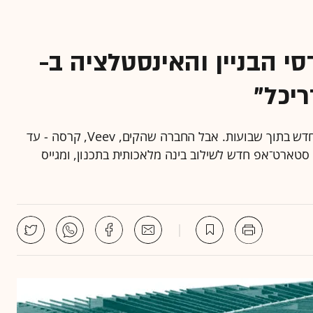
י הבניין והאינסטלציה ב-
עמי אברהמי רצה להדפיס קירות במפעל ולהרכיב בית חדש בתוך שבועות. אבל החברה שהקים, Veev, קרסה - עד
טארט־אפ חדש לשילוב בינה מלאכותית בתכנון, ומגייס