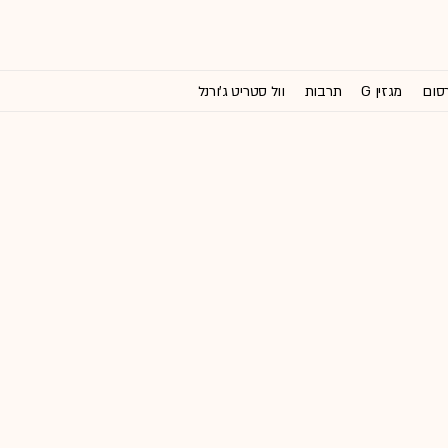
רסום
מגזין G
תרבות
וול סטריט ג'ורנל