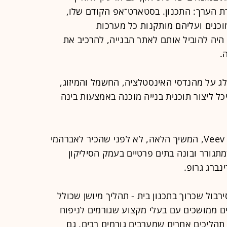
ת הערך: התכנון. בסטארט־אפ הקודם שלו,
 מוכנים ועליהם מותקנות כל מערכות
יה להוביל אותם לאתר הבנייה, להרכיב את
.
 על מהנדסי האינסטלציה, החשמל והמיזוג,
כל ליצור תוכנית בנייה מוכנה באמצעות בינה
הלר, שותפו לשעבר והאיש שניהל את Veev, המשיך הלאה, לא לפני שהכיר לאברהמי
מתגורר ובונה בתים פרטיים בעמק הסיליקון
נברג גרופ.
בול שכרוך בתכנון בית - תהליך מיושן שכולל
מים ממושכים עם בעלי מקצוע שגורמים לניפוח
 תהליכים אחרים שמערבים גורמים רבים, גם