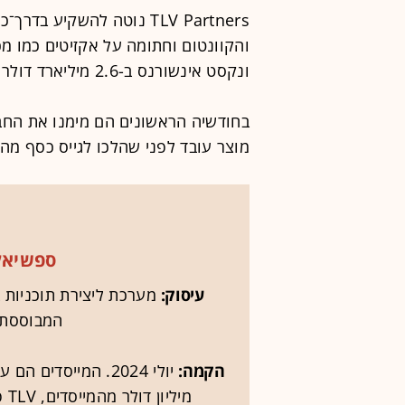
TLV Partners נוטה להשקיע
ונקסט אינשורנס ב-2.6 מיליארד דולר לחברת ביטוח אמריקאית.
מוצר עובד לפני שהלכו לגייס כסף מה
ספשיאל
עיסוק:
מערכת ליצירת תוכניות ב
המבוססת 
הקמה:
מיליון דולר מהמייסדים, TLV פרטנרס, רי־אנג'לס, מנגו קפיטל ו־HTV