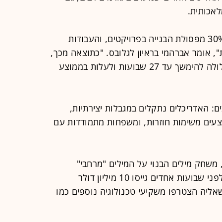
לאכותית.
"בעיות תיאום בענף אחראיות לעד כ־30% מפסולת הבנייה בפרויקטים, והעבודות
יפות לפחות 12% לעלויות", אומר אברהמי בראיון לגלובס. "כתוצאה מכך,
הפקת תוכנית להגשה לקבלת היתר עלולה להימשך עד 27 שבועות ולעלות בממוצע
: האדריכלים נתקלים במגבלות יצירתיות,
צעים משימות חוזרות, ומשפחות מתמודדות עם
ניים הקימו את ספשיאל (Spacial), משחק מילים הבנוי על המילים "מרחבי"
(spatial), "חלל" (space) ו"מיוחד", ולפני שבועות אחדים גייסו 10 מיליון דולר
לת קרן ההייטק TLV Partners, שאליה הצטרפו משקיעי טכנולוגיה נוספים כמו