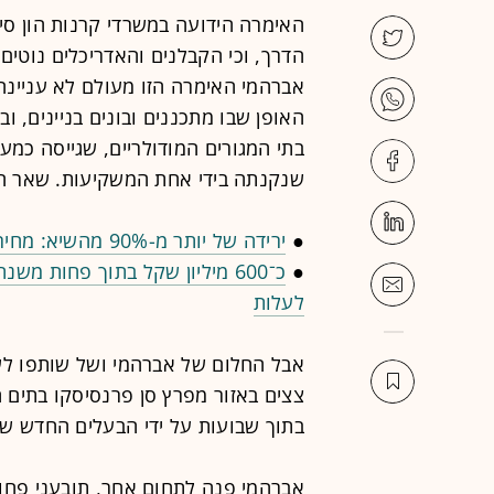
האימרה הידועה במשרדי קרנות הון סיכ
הדרך, וכי הקבלנים והאדריכלים נוטים
אברהמי האימרה הזו מעולם לא עניינה
שנקנתה בידי אחת המשקיעות. שאר המש
●
ירידה של יותר מ-90% מהשיא: מחירי הקרקעות לשכירות בירושלים בצניחה
●
כ־600 מיליון שקל בתוך פחות מ
לעלות
אבל החלום של אברהמי ושל שותפו לש
צצים באזור מפרץ סן פרנסיסקו בתים 
בתוך שבועות על ידי הבעלים החדש ש
אברהמי פנה לתחום אחר, תובעני פחות 