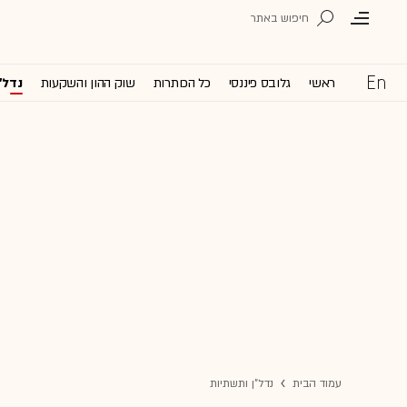
ראשי
גלובס פיננסי
כל הכותרות
שוק ההון והשקעות
נדל'
עמוד הבית
נדל"ן ותשתיות