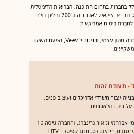
 בדרך־כלל בחברות בתחום התוכנה, הבריאות הדיגיטלית
והקוונטום וחתומה על אקזיטים כמו מכירת ראן איי.איי. לאנבידיה ב־700 מיליון דולר
בחודשיה הראשונים הם מימנו את החברה מהון עצמי, ובניגוד ל־Veev, הפעם השיקו
משקיעים.
 - תעודת זהות
נייה עבור משרדי אדריכלים ועיצוב פנים,
על בינה מלאכותית
יולי 2024. המייסדים הם עמי אברהמי ומאור גרינברג, והחברה גייסה 10