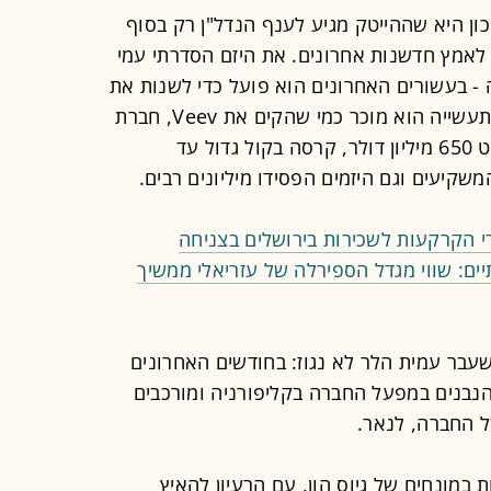
ון היא שההייטק מגיע לענף הנדל"ן רק בסוף
 לאמץ חדשנות אחרונים. את היזם הסדרתי עמי
 - בעשורים האחרונים הוא פועל כדי לשנות את
האופן שבו מתכננים ובונים בניינים, ובתעשייה הוא מוכר כמי שהקים את Veev, חברת
בתי המגורים המודולריים, שגייסה כמעט 650 מיליון דולר, קרסה בקול גדול עד
קיעים וגם היזמים הפסידו מיליונים רבים.
שנתיים: שווי מגדל הספירלה של עזריאלי ממשיך
עבר עמית הלר לא נגוז: בחודשים האחרונים
הנבנים במפעל החברה בקליפורניה ומורכבים
ל החברה, לנאר.
במונחים של גיוס הון, עם הרעיון להאיץ