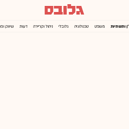
'ן ותשתיות
משפט
טכנולוגיה
גלובלי
ניהול וקריירה
דעות
שיווק ופ