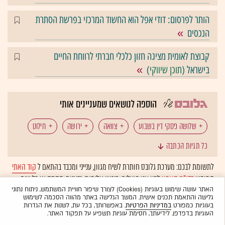
הותר לפרסום: דודי אפל הוא החשוד המרכזי בפרשת הסתרת
הנכסים
קבוצת לאומית מציגה חזון כלכלי חברתי לרווחת החיים
בישראל (
תוכן שיווקי
)
הוספה לנושאים שמעניינים אותי
שלושה פסקי דין בשבוע
צוואה
ירושה
חילוט
כל תגיות הכתבה
שוחד
ייצוג משפטי
שכר טרחה
לתשומת לבכם: מערכת גלובס חותרת לשיח מגוון, ענייני ומכבד בהתאם ל
קוד האתי
המופיע
בדו"ח האמון
לפיו אנו פועלים. ביטויי אלימות, גזענות, הסתה או כל שיח
תביעת פיצויים
בית המשפט העליון
דיני משפחה
בלתי הולם אחר מסוננים בצורה
אוטומטית
ולא יפורסמו באתר.
האתר עושה שימוש בעוגיות (Cookies) לצורך שיפור חוויית המשתמש, ניתוח נתוני
גלישה והתאמת תכנים אישית. המשך הגלישה באתר מהווה הסכמה לשימוש
עיזבון
בעוגיות כמפורט
במדיניות הפרטיות
. באפשרותך, בכל עת, לשנות את הגדרות
העוגיות בדפדפן. לידיעתך, חסימת עוגיות תשפיע על תפקוד האתר.