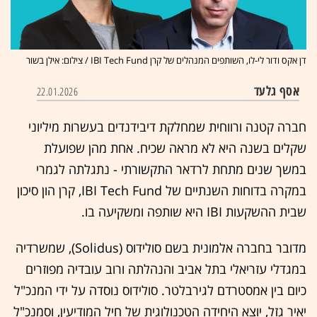
דן אקס ודור לי-לו, השותפים המנהלים של קרן IBI Tech Fund / צילום: אילן בשור
אסף גלעד
22.01.2026
חברה קטנה ורווחית שמחלקת דיבידנדים בעשרות מיליוני
שקלים בשנה היא לא מראה שכיח. אחת מהן שפועלת
במשך שנים מתחת לרדאר התקשורתי - נתגלתה לגמרי
במקרה בדוחות השנתיים של IBI Tech Fund, קרן הון סיכון
שבית ההשקעות IBI היא שותפה ומשקיעה בו.
מדובר בחברה אלמונית בשם סולידוס (Solidus), שמשרדיה
במגדלי עזריאלי בתל אביב והנהלתה ורוב עובדיה מפוזרים
כיום בין אמסטרדם לגירבלטר. סולידוס נוסדה על ידי המנכ"ל
יאיר גזל, יוצא היחידה הטכנולוגית של חיל המודיעין, וסמנכ"ל