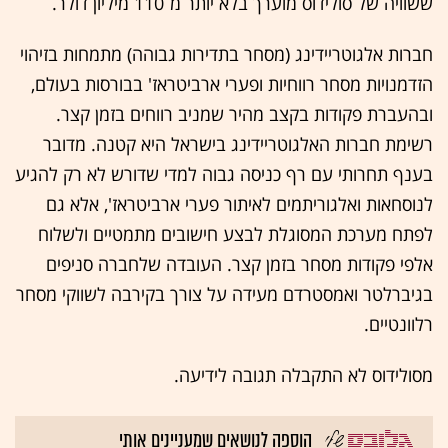
ששוויה של סולידוס מוערך בלא יותר מ־110 מיליון דולר.
חברות אלגוטריידינג (מסחר בתדירות גבוהה) מתמחות בזיהוי
הזדמנויות מסחר רווחיות ופערי ארביטראז' בבורסות בעולם,
ובהעברת פקודות בקצב מהיר שמניב רווחים בזמן קצר.
רשימת חברות האלגוטריידינג בישראל היא קטנה. מדובר
בענף תחרותי עם רף כניסה גבוה למדי שדורש לא רק להגיע
לנוסחאות ואלגוריתמים לאיתור פערי ארביטראז', אלא גם
לפתח מערכת המסוגלת לבצע חישובים מתמטיים ולשלוח
אלפי פקודות מסחר בזמן קצר. העובדה שלחברה סניפים
בגיברלטר ואמסטרדם מעידה על צורך בקירבה לשווקי מסחר
רלוונטיים.
מסולידוס לא התקבלה תגובה לידיעה.
הוספה לנושאים שמעניינים אותי