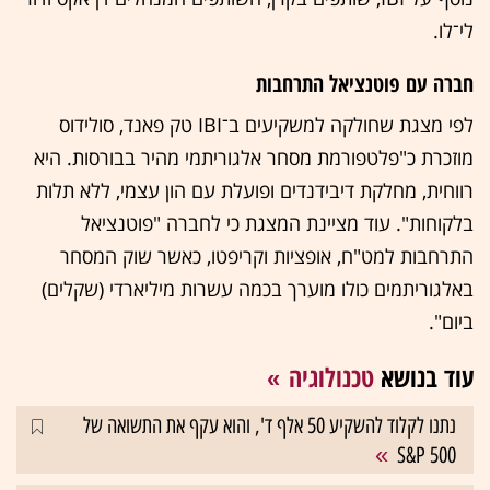
לי־לו.
חברה עם פוטנציאל התרחבות
לפי מצגת שחולקה למשקיעים ב־IBI טק פאנד, סולידוס
מוזכרת כ"פלטפורמת מסחר אלגוריתמי מהיר בבורסות. היא
רווחית, מחלקת דיבידנדים ופועלת עם הון עצמי, ללא תלות
בלקוחות". עוד מציינת המצגת כי לחברה "פוטנציאל
התרחבות למט"ח, אופציות וקריפטו, כאשר שוק המסחר
באלגוריתמים כולו מוערך בכמה עשרות מיליארדי (שקלים)
ביום".
עוד בנושא
טכנולוגיה
נתנו לקלוד להשקיע 50 אלף ד', והוא עקף את התשואה של
S&P 500