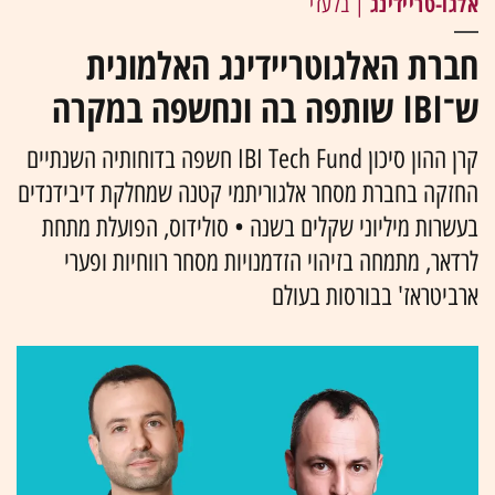
אלגו-טריידינג
| בלעדי
חברת האלגוטריידינג האלמונית
ש־IBI שותפה בה ונחשפה במקרה
קרן ההון סיכון IBI Tech Fund חשפה בדוחותיה השנתיים
החזקה בחברת מסחר אלגוריתמי קטנה שמחלקת דיבידנדים
בעשרות מיליוני שקלים בשנה • סולידוס, הפועלת מתחת
לרדאר, מתמחה בזיהוי הזדמנויות מסחר רווחיות ופערי
ארביטראז' בבורסות בעולם