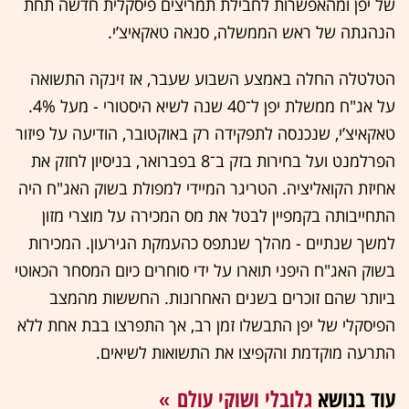
של יפן ומהאפשרות לחבילת תמריצים פיסקלית חדשה תחת
הנהגתה של ראש הממשלה, סנאה טאקאיצ’י.
הטלטלה החלה באמצע השבוע שעבר, אז זינקה התשואה
על אג"ח ממשלת יפן ל־40 שנה לשיא היסטורי - מעל 4%.
טאקאיצ’י, שנכנסה לתפקידה רק באוקטובר, הודיעה על פיזור
הפרלמנט ועל בחירות בזק ב־8 בפברואר, בניסיון לחזק את
אחיזת הקואליציה. הטריגר המיידי למפולת בשוק האג"ח היה
התחייבותה בקמפיין לבטל את מס המכירה על מוצרי מזון
למשך שנתיים - מהלך שנתפס כהעמקת הגירעון. המכירות
בשוק האג"ח היפני תוארו על ידי סוחרים כיום המסחר הכאוטי
ביותר שהם זוכרים בשנים האחרונות. החששות מהמצב
הפיסקלי של יפן התבשלו זמן רב, אך התפרצו בבת אחת ללא
התרעה מוקדמת והקפיצו את התשואות לשיאים.
עוד בנושא
גלובלי ושוקי עולם