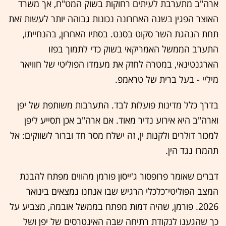
ארה"ב מתערבת לעיתים רחוקות בשוק המט"ח, אך משרד
האוצר הפגין בשנה האחרונה נכונות גבוהה יותר לעשות זאת
תחת הנהגת השר סקוט בסנט. בסתיו האחרון, בהנחייתו,
התערב הממשל האמריקאי בשוק כדי לתמוך בפזו
הארגנטינאי, במטרה לחזק את מעמדו הפוליטי של חוויאר
מיליי - בעל ברית של טראמפ.
בדרך כלל מדינות פועלות לבד. התערבות משותפת של יפן
וארה"ב היא אירוע נדיר מאוד. אם ארה"ב אכן תסייע ליפן
למכור דולרים ולקנות ין, זה ישלח מסר חד וברור לשווקים: אל
תהמרו נגד הין.
דברים שאומר פרופסור ג'ייסון פורמן מהווים מפתח להבנת
המצב הפוליטי־כלכלי הרגיש שבו אנחנו נמצאים בינואר
2026. פורמן, שהיה דמות מפתח בממשל אובמה, מצביע על
כך שהגענו לנקודת רתיחה שבה האינטרסים של יפן ושל