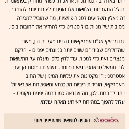
יותר בארה"ב - כמו מניות או אג"ח. כשהין מתחזק בפתאומיות
בגלל התערבות, הלוואות אלו הופכות ליקרות יותר להחזרה.
זה מאלץ משקיעים לסגור פוזיציות, מה שמוביל למכירה
מסיבית של מניות בוול סטריט כדי להחזיר את החובות ביפן.
גם מחזיקי אג"ח אמריקאיות נהנים מעליית הין, משום
שהדולרים שבידיהם שווים יותר במונחים יפניים - וחלקם
מנצלים זאת כדי למכור, עוד לחץ כלפי מעלה על התשואות.
לזה ממשל טראמפ רגיש במיוחד. תשואות נמוכות הן יעד
אסטרטגי: הן מקטינות את עלויות המימון של החוב
האמריקאי, מורידות ריביות משכנתא ומאפשרות אשראי זול
יותר לחברות. לכן, מה שנראה כמו דרמה יפנית מקומית -
עלול להפוך במהירות לאירוע מאקרו עולמי.
הוספה לנושאים שמעניינים אותי