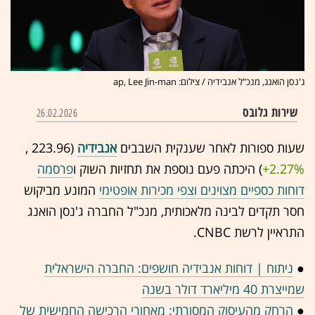
ג'נסן הואנג, מנכ"ל אנבידיה / צילום: ap, Lee Jin-man
שירות גלובס
26.02.2026
שעות ספורות לאחר שענקית השבבים
אנבידיה
(223.96 ,‎
+2.27%
‏) היכתה פעם נוספת את תחזיות השוק ו
פרסמה
דוחות כספיים מצוינים וצפי מכירות אופטימי
המונע מביקוש
חסר תקדים לבינה מלאכותית, מנכ"ל החברה ג'נסן הואנג
התראיין לרשת CNBC.
●
ניתוח | דוחות אנבידיה חושפים: החברה הישראלית
שמייצרת 40 מיליארד דולר בשנה
●
הרחק מהעיסוק המסורתי: מאחורי הרכישה החמישית של