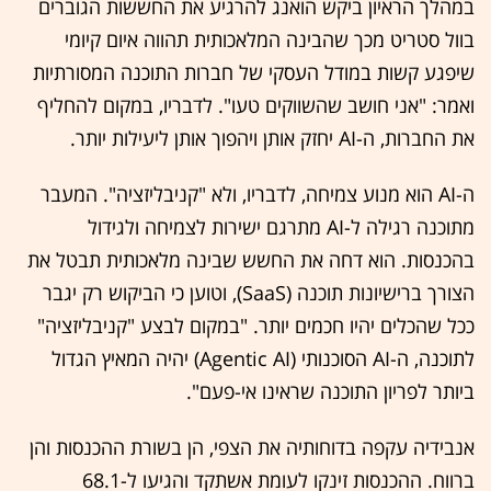
במהלך הראיון ביקש הואנג להרגיע את החששות הגוברים
בוול סטריט מכך שהבינה המלאכותית תהווה איום קיומי
שיפגע קשות במודל העסקי של חברות התוכנה המסורתיות
ואמר: "אני חושב שהשווקים טעו". לדבריו, במקום להחליף
את החברות, ה-AI יחזק אותן ויהפוך אותן ליעילות יותר.
ה-AI הוא מנוע צמיחה, לדבריו, ולא "קניבליזציה". המעבר
מתוכנה רגילה ל-AI מתרגם ישירות לצמיחה ולגידול
בהכנסות. הוא דחה את החשש שבינה מלאכותית תבטל את
הצורך ברישיונות תוכנה (SaaS), וטוען כי הביקוש רק יגבר
ככל שהכלים יהיו חכמים יותר. "במקום לבצע "קניבליזציה"
לתוכנה, ה-AI הסוכנותי (Agentic AI) יהיה המאיץ הגדול
ביותר לפריון התוכנה שראינו אי-פעם".
אנבידיה עקפה בדוחותיה את הצפי, הן בשורת ההכנסות והן
ברווח. ההכנסות זינקו לעומת אשתקד והגיעו ל-68.1