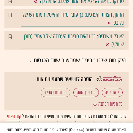
סודוקו כנראה לא יציל את המוח שלכם. אז מה כן?
החזון, הצוות והערכים: כך עובד מדור ההייטק המתחדש של
גלובס
לא רק משרדים: כך נראית סביבת העבודה של העתיד (
תוכן
שיווקי
)
"הלקוחות שלנו מבינים שמחשוב שווה הכנסות".
הוספה לנושאים שמעניינים אותי
אנבידיה
ג'נסן הואנג
דוחות כספיים
כל תגיות הכתבה
טכנולוגיה: ענקיות הטכנולוגיה
טכנולוגיה: בינה מלאכותית
לתשומת לבכם: מערכת גלובס חותרת לשיח מגוון, ענייני ומכבד בהתאם ל
קוד האתי
המופיע
בדו"ח האמון
לפיו אנו פועלים. ביטויי אלימות, גזענות, הסתה או כל שיח
טכנולוגיה: שבבים
בלתי הולם אחר מסוננים בצורה
אוטומטית
ולא יפורסמו באתר.
האתר עושה שימוש בעוגיות (Cookies) לצורך שיפור חוויית המשתמש, ניתוח נתוני