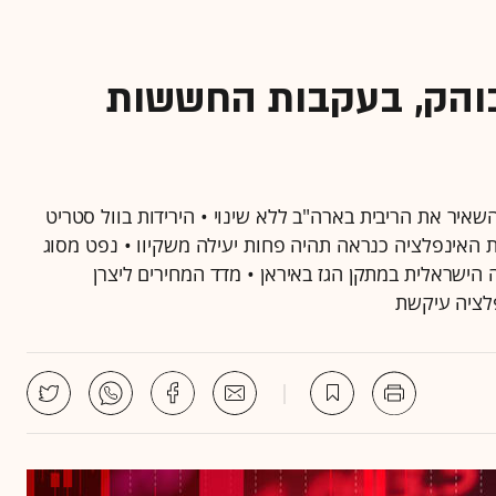
בוהק, בעקבות החששות
נס מוטה התעשייה נפל בכ-1.7% • הפד השאיר את הריבית בארה"ב ללא שינוי • הירידות בוול סטריט
 האינפלציה כנראה תהיה פחות יעילה משקיוו • נפט מסוג
בעקבות התקיפה הישראלית במתקן הגז באיראן • מדד המחירים ליצרן
לציה עיקשת