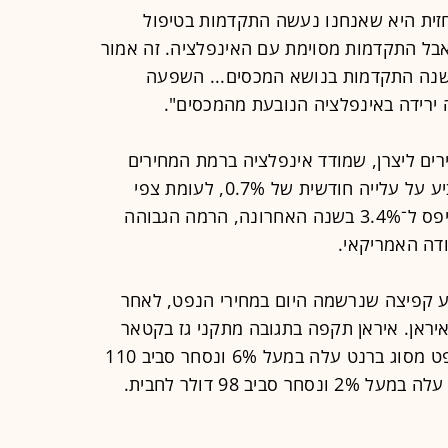
תחזית היא שאנחנו נעשה התקדמות בטיפול
 אבל התקדמות מסוימת עם האינפלציה. זה אמור
נה התקדמות בנושא המכסים... השפעה
ירידה באינפלציה הנובעת מהמכסים".
רים ליצרן, שמודד אינפלציה ברמת המחירים
הסיטונאיים. המדד הפתיע לרעה והצביע על עלייה חודשית של 0.7%, לעומת צפי
הכלכלנים לנתון של 0.3%. כך, הוא טיפס ל־3.4% בשנה האחרונה, הרמה הגבוהה
ודה האמריקאי.
קע קפיצה שנרשמה היום במחירי הנפט, לאחר
ראן. איראן תקפה בתגובה מתקני גז בקטאר
ובערב הסעודית. בסיום יום המסחר, נפט מסוג ברנט עלה במעל 6% ונסחר סביב 110
יב 98 דולר לחבית.