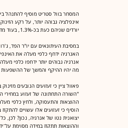
המסחר בוול סטריט מוסיף להתנהל בי
יורדים שניהם כעת בכ-1.3%, בעוד מדד הדאו ג'ונס נופל בכ-1.6%.
במסיבת העיתונאים עם יו"ר הפד, ג'רו
האנרגיה ידחף כלפי מעלה את האינפלצי
אנרגיה גבוהים יותר ידחפו כלפי מעל
מה יהיו ההיקף והמשך של ההשפעות ה
פאוול ציין כי זעזועים הנובעים מזינו
"השורה התחתונה של זעזוע במחירי הנ
ההוצאות והתעסוקה, ולחץ כלפי מעלה 
הוסיף כי זעזועים אלו עשויים להתקזז ב
יצואנית נטו של אנרגיה, נכון? לכן,
וההוצאות תתקזז במידה מסוימת על־ידי