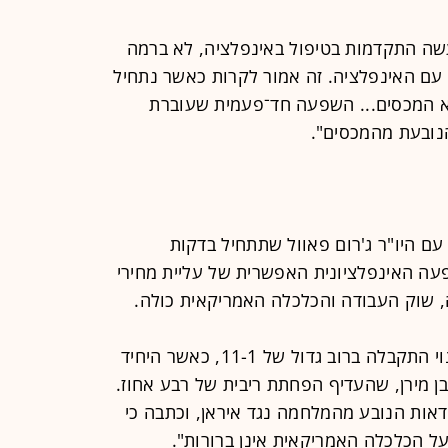
נעשה התקדמות בטיפול באינפלציה, לא ברמה
 עם האינפלציה. זה אמור לקרות כאשר נתחיל
 המכסים... השפעה חד־פעמית שעוברת
נובעת מהמכסים".
ם היו"ר ג'רום פאוול שתתחיל בדקות
עה האינפלציונית האפשרית של עליית מחירי
, שוק העבודה והכלכלה האמריקאית כולה.
ההחלטה להשאיר את הריבית ללא שינוי התקבלה ברוב גדול של 11-1, כאשר היחיד
 מירן, שהעדיף הפחתת ריבית של רבע אחוז.
אות הנובע מהמלחמה נגד איראן, וכתבה כי
ל הכלכלה האמריקאית אינן ברורות".