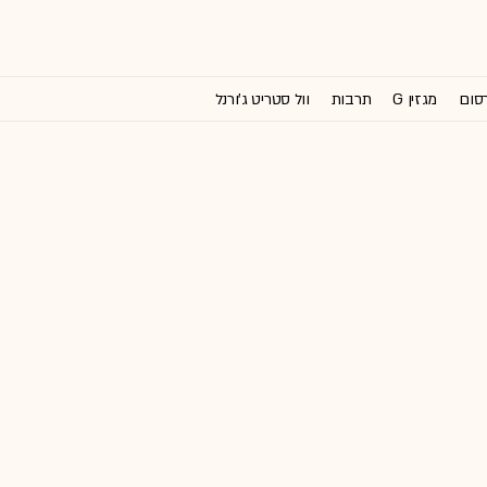
רסום
מגזין G
תרבות
וול סטריט ג'ורנל