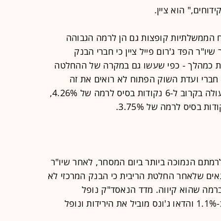
ידוחים," הוא ציין.
 הממשלתיות קופצות גם הן לרמה הגבוהה
יו"ר הפד ג'רום פייל ציין כי חברי הבנק
ת כמהלך - כפי שעשו גם במקרה של ההחלטה
 חברי ועדת השוק הפתוח לא רואים את זה
כתרחיש בסיס. התשואה לעשר שנים עולה בקרוב ל-6 נקודות בסיס לרמה של 4.26%,
לרמתם הנמוכה ביותר ביום המסחר, לאחר שיו"ר
אים שלאחר החלטת הריבית כי הבנק המרכזי לא
רמה שהוא קיווה. מדד הנאסד"ק נופל
בכ-1.2%, ה-S&P 500 מאבד מערכו כ-1.1% והדאו ג'ונס מוביל את הירידות ונופל