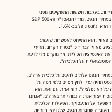
רידות, בעקבות חששות המשקיעים מפני
אינפלציה גבוהה יותר, על רקע הזינוק במחירי הנפט. מדדי הנאסד"ק וה-S&P 500
ם פאוול, הוא התייחס לאפשרות שזעזוע
ה. פאוול הבהיר כי "בטווח הקרוב, מחירי
ה את האינפלציה הכוללת, אך מוקדם מדי לדעת
פוטנציאליות על הכלכלה".
ק במחירי הנפט עלולים להעיב על כלכלת ארה"ב.
פט תהיה עדיין לחץ מסוים כלפי מטה על
על האינפלציה", הוא אמר. עם זאת, הוא
זכות ייצור אנרגיה גבוה יותר בארה"ב. "אנחנו
 כל השפעה על התעסוקה, הפעילות הכלכלית
 העובדה שחברות הנפט שלנו יהיו רווחיות