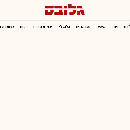
'ן ותשתיות
משפט
טכנולוגיה
גלובלי
ניהול וקריירה
דעות
שיווק ופ