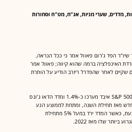
ת, מדדים, שערי מניות, אג"ח, מט"ח וסחורות
 שיו"ר הפד ג'רום פאוול אמר כי ככל הנראה,
דת האינפלציה ברמה שהוא קיווה; פאוול אמר
 שקיים לאחר שהפדרל ריזרב הודיע על הותרת
מדד הנאסד"ק נפל בכ-1.5%, מדד ה-S&P 500 איבד מערכו כ-1.4% ומדד הדאו ג'ונס
ה נפל בכ-1.6% לשפל חדש מאז תחילת השנה, ומתחת לממוצע הנע
ל-200 יום שלו. ב-CNBC מדווחים כי כעת, כאשר המדד ירד במעל 5% מתחילת
ביותר שלו מאז 2022.