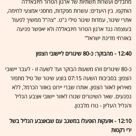
מחבלים ועשרות תשתיות של ארגון הטרור חיזבאללה
הותקפו. בין היעדים: עשרות מפקדות, מחסני אמצעי לחימה,
אתרי שיגור, עמדות שיגור טילי נ"ט. "צה"ל ממשיך לפעול
בעוצמה נגד ארגון הטרור חיזבאללה ולא יאפשר פגיעה
באזרחי מדינת ישראל"
12:40 - מהבוקר: כ-80 שיגורים ליישובי הצפון
כ-80 שיגורים זוהו משעות הבוקר ועד לשעה זו - לעבר יישובי
הצפון: בסביבות השעה 07:15 בוצע שיגור של טיל מתפזר
מאיראן לאזור הצפון. אותרו שברי יירוט באזור הכרמל, ללא
נפגעים. שאר השיגורים שנורו לאזור יישובי אצבע הגליל
והגליל העליון - נורו מלבנון.
12:10 - אזעקות הופעלו במשגב עם שבאצבע הגליל בשל
ירי רקטות