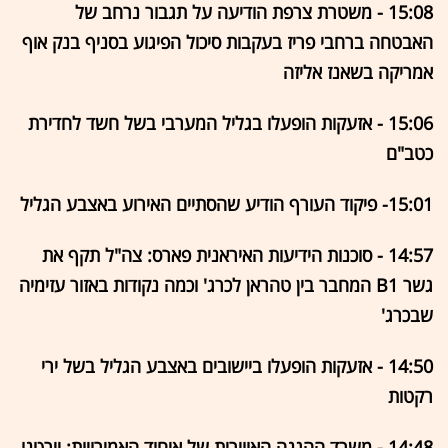
15:08 - משטרת צרפת הודיעה על תגבור נרחב של
האבטחה ברחבי פריז בעקבות סיכול הפיגוע בסניף בנק אוף
אמריקה בשאנז אליזה
15:06 - אזעקות הופעלו בגליל המערבי בשל חשד לחדירת
כטב"ם
15:01- פיקוד העורף הודיע שהסתיים האירוע באצבע הגליל
14:57 - סוכנות הידיעות האיראנית פארס: צה"ל תקף את
גשר B1 המחבר בין טהראן לכרג' וכמה נקודות באזור עזימיה
שבכרג'
14:50 - אזעקות הופעלו ביישובים באצבע הגליל בשל ירי
רקטות
14:48 - משרד ההגנה האווירית של איחוד האמירויות: יירטנו