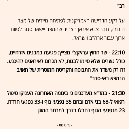
רב"
על רקע הדרישה האמריקנית לפתיחה מיידית של מצר
הורמוז, דובר צבא איראן הצהיר שהמצר יישאר סגור לטווח
ארוך עבור ארה"ב וישראל.
22:10 - שר החוץ עראקצ'י מצייץ: פגיעה במבנים אזרחיים,
כולל גשרים שלא סיימו לבנות, לא תגרום לאיראנים להיכנע.
זה רק משדר את התבוסה והקריסה המוסרית של האויב
הנמצא באי-סדר"
21:30 - במד"א מעדכנים כי ביממה האחרונה העניקו טיפול
רפואי ל-68 בני אדם ובהם 35 נפגעי גוף ו-33 נפגעי חרדה.
23 מנפגעי הגוף נחבלו בדרך למרחב המוגן
- פרסומת -