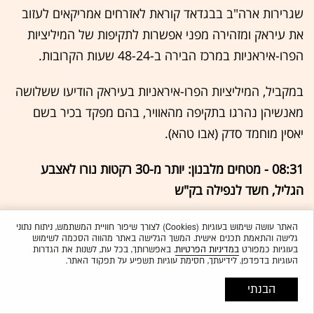
שגרירות ארה"ב בבגדאד קוראת לאזרחים אמריקאים לעזוב
את עיראק ומזהירה מפני אפשרות לתקיפות של המיליציות
הפרו-איראניות במרכז הבירה ב-48-24 שעות הקרובות.
במקביל, המיליציות הפרו-איראניות בעיראק הודיעו ששלושה
מאנשיהן נהרגו בתקיפה מהאוויר, בהם מפקד בכיר בשם
יאסין מוחמד סדק (אבו טהא).
08:31 - מטחים מלבנון: יותר מ-30 רקטות נורו לאצבע
הגליל, חשד לנפילה בק"ש
ירי ללא הפסקה לגליל: יותר מ-30 רקטות נורו מלבנון לאזור
האתר עושה שימוש בעוגיות (Cookies) לצורך שיפור חוויית המשתמש, ניתוח נתוני
גלישה והתאמת תכנים אישית. המשך הגלישה באתר מהווה הסכמה לשימוש
הגליל העליון, זוהו 3 זירות נפילה בקריית שמונה. גבר בן 85
בעוגיות כמפורט
במדיניות הפרטיות
. באפשרותך, בכל עת, לשנות את הגדרות
העוגיות בדפדפן. לידיעתך, חסימת עוגיות תשפיע על תפקוד האתר.
נפצע קל מרסיסים בידו, וגבר נוסף בן 34 נפצע קל מרסיסים
בפנים. צוותי מד"א העניקו להם טיפול רפואי בזירה - נזק רב
הבנתי
למבנה בעיר ולמרכז מסחרי באזור הגליל העליון. במשטרה