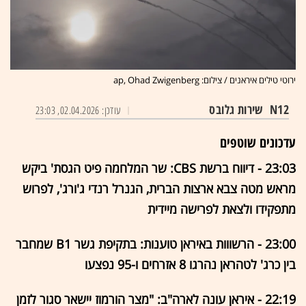
ירוטי טילים איראנים / צילום: ap, Ohad Zwigenberg
N12
שירות גלובס
עודכן: 02.04.2026, 23:03
עדכונים שוטפים
23:03 - דיווח ברשת CBS: שר המלחמה פיט הגסת' ביקש
מראש מטה צבא ארצות הברית, הגנרל רנדי ג'ורג', לפרוש
מתפקידו ולצאת לפרישה מיידית
23:00 - הרשווות באיראן טוענות: בתקיפת גשר B1 שמחבר
בין כרג' לטהראן נהרגו 8 אזרחים ו-95 נפצעו
22:19 - איראן עונה לארה"ב: "מצר הורמוז יישאר סגור לזמן