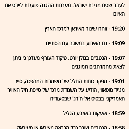
לעבר שטח מדינת ישראל. מערכות ההגנה פועלות ליירט את
האיום
19:20 - זוהה שיגור מאיראן למרכז הארץ
19:09 - גם האירוע במשגב עם הסתיים
19:07 - הכטב"ם בגולן יורט. פיקוד העורף מעדכן כי ניתן
לצאת מהמרחבים המוגנים
19:01 - מפקד כוחות החלל של משמרות המהפכה, סייד
מג'יד מוסאווי, הודיע ​​על השמדת מרכז של טייסת חיל האוויר
האמריקני בבסיס אל-ח'רג' שבסעודיה
18:59 - אזעקות באצבע הגליל
18:58 - הכטב"ם שוגר ככל הנראה מאיראן או מעיראק