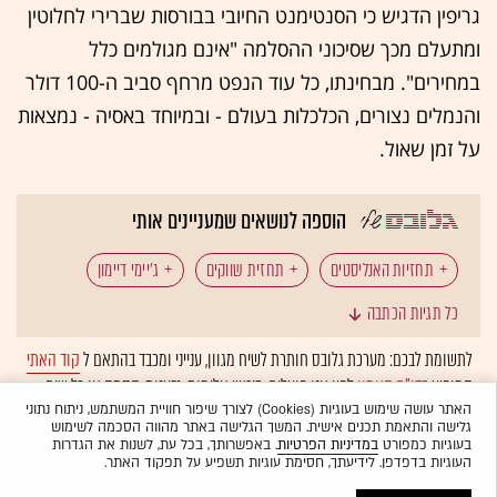
גריפין הדגיש כי הסנטימנט החיובי בבורסות שברירי לחלוטין
ומתעלם מכך שסיכוני ההסלמה "אינם מגולמים כלל
במחירים". מבחינתו, כל עוד הנפט מרחף סביב ה-100 דולר
והנמלים נצורים, הכלכלות בעולם - ובמיוחד באסיה - נמצאות
על זמן שאול.
הוספה לנושאים שמעניינים אותי
תחזיות האנליסטים
תחזית שווקים
ג'יימי דיימון
כל תגיות הכתבה
קן גריפין
וול סטריט
ראלי
JP מורגן
לתשומת לבכם: מערכת גלובס חותרת לשיח מגוון, ענייני ומכבד בהתאם ל
קוד האתי
המופיע
בדו"ח האמון
לפיו אנו פועלים. ביטויי אלימות, גזענות, הסתה או כל שיח
סיטאדל
המומלצות
בלתי הולם אחר מסוננים בצורה
אוטומטית
ולא יפורסמו באתר.
האתר עושה שימוש בעוגיות (Cookies) לצורך שיפור חוויית המשתמש, ניתוח נתוני
גלישה והתאמת תכנים אישית. המשך הגלישה באתר מהווה הסכמה לשימוש
בעוגיות כמפורט
במדיניות הפרטיות
. באפשרותך, בכל עת, לשנות את הגדרות
העוגיות בדפדפן. לידיעתך, חסימת עוגיות תשפיע על תפקוד האתר.