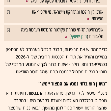
"תפנית דרמטית": איטליה מבטלת עסקה עם רפאל
אזרבייג'ן הולכת ומתרחקת מישראל. מי תקטוף את
הפירות?
אוניברסיטת תל-חי פותחת פקולטה להנדסת מערכות בינה
מלאכותית (
תוכן שיווקי
)
כדי להמחיש את הרצינות, הבנק הגדול בארה"ב לא הסתפק
במילים והוריד את תחזית הכנסות הריבית שלו ל-2026
בכמיליארד וחצי דולר - איתות ברור לכך שהמנוע המרכזי של
רווחי הבנקים מתחיל לגמגם תחת עומס חוסר הוודאות.
"מיתון הוא בלתי נמנע אם המצור יימשך"
מנכ"ל סיטאדל, קן גריפין, מזהה את ההתנגשות חזיתית. הוא
צופה כי הכלכלה העולמית צועדת לקראת מיתון במקרה
שמצר הורמוז יישאר סגור לזמן ממושך. "בואו נניח שהמצר