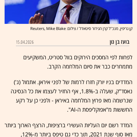
קן גריפין, מנכ''ל קרן הגידור סיטאדל / צילום: Reuters, Mike Blake
בועז בן נון
15.04.2026
לפחות לפי המסכים הירוקים בוול סטריט, המשקיעים
מתמחרים כבר את סיום המלחמה הקרב.
המדדים בניו יורק חזרו לרמות של לפני איראן. אתמול (ג')
נאסד"ק, שעלה ב-1.8%, אף החזיר לעצמו את כל הנסיגה
שנרשמה מאז פרוץ המלחמה באיראן - ולפני כן על רקע
החששות מ"אפוקליפסת ה-AI".
המדד רשם יום העליות העשירי ברציפות, הרצף הארוך ביותר
מאז סוף שנת 2021, תוך כדי גם טיפס ביותר מ-12%,