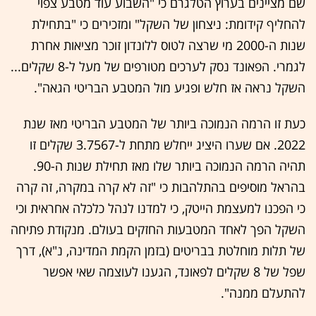
שם מציינים בערוץ הטלגרם כי "השבוע עוד מטבע צפוי
להחליף קידומת: ניצחון של השקל" ומזכירים כי "בתחילת
שנות ה-2000 מי שרצה לטוס ללונדון זוכר מציאות אחרת
לגמרי. הפאונד נסק לערכים מטורפים של מעל ל-8 שקלים...
השקל נראה אז חלש ופגיע מול המטבע הבריטי הגאה".
כעת זו הרמה הנמוכה ביותר של המטבע הבריטי מאז שנת
2022. אם שערו היציג ייחלש מתחת ל-3.7567 שקלים זו
תהיה הרמה הנמוכה ביותר שלו מאז תחילת שנות ה-90.
בהראל מוסיפים בהתלהבות כי "זה לא קרה במקרה, זה קרה
כי הפכנו למעצמת הייטק, כי למדנו לנהל כלכלה אחראית וכי
השקל הפך לאחד המטבעות החזקים בעולם. מנקודת פתיחה
של תלות מוחלטת בבריטים (בזמן הקמת המדינה, נ"א), דרך
שפל של 8 שקלים לפאונד, הגענו לעוצמה שאי אפשר
להתעלם ממנה".