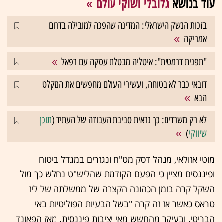
עוד בנושא
גלובלי ושוקי עולם
בזכות הנשק הישראלי: המדינה שהפכה למובילה בדרום
אמריקה
"תפנית דרמטית": איטליה מבטלת עסקה עם רפאל
דובאי כבר לא בטוחה, ועשירי העולם מחפשים את המקלט
הבא
לא רק משרדים: כך נראית סביבת העבודה של העתיד (
תוכן
שיווקי
)
מוטי אזולאי, מנהל דסק מט"ח ונגזרים במגדל ביטוח
ופיננסים מציין כי הפעם הקודמת שהליש"ט נחלש כך מול
השקל קרה בזמן הכהונה הקצרה של ממשלתה של ליז
טראס כאשר אז זה קרה "בשל הבעיות הפוליטיות באי
הבריטי, ובעיקר מהחשש מאי יציבות פיננסית. מאז הפאונד