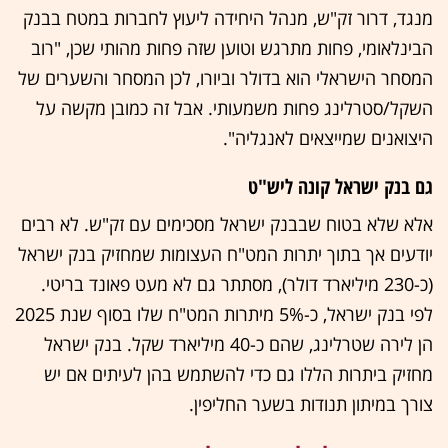
מנגד, דרור זק"ש, מנהל היחידה ליעוץ לחברות במטח בבנק
הבינלאומי, פחות מתרגש וטוען שזה פחות מהותי שכן, "רוב
המסחר הישראלי הוא בדולר וביורו, לכן המסחר והשערים של
השקל/סטרלינג פחות משמעותי. אבל זה כמובן מקשה על
היצואנים שמייצאים לאנגליה".
גם בנק ישראל קונה ליש"ט
אלא שלא בטוח שבבנק ישראל מסכימים עם זק"ש. לא רבים
יודעים אך בתוך יתרות המט"ח העצומות שמחזיק בנק ישראל
(כ-230 מיליארד דולר), מסתתר גם לא מעט פאונד בריטי.
לפי בנק ישראל, כ-5% מיתרות המט"ח שלו בסוף שנת 2025
הן לירה שטרלינג, שהם כ-40 מיליארד שקל. בנק ישראל
מחזיק ביתרות הללו גם כדי להשתמש בהן לעיתים אם יש
צורך במיתון תנודות בשער החליפין.