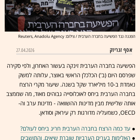
הפגנה נגד הפשיעה בחברה הערבית / צילום: Reuters, Anadolu Agency
אסף זגריזק
27.04.2026
הפשיעה בחברה הערבית זינקה בעשור האחרון, ולפי סקירה
שפרסם היום (ב') הכלכלן הראשי באוצר, עלותה למשק
נאמדת ב-10 מיליארד שקל בשנה. שיעור מקרי הרצח
בחברה הערבית ביחס לאוכלוסייה גבוהים מאוד, מה שממצב
אותה שלישית מבין מדינות ההשוואה - מדינות ערב וה-
OECD, כשמעליה מדורגות רק עיראק וסודאן.
●
עד כמה הרצח בחברה הערבית חריג ביחס לעולם?
●
האלימות בערים הערביות שוברת שיאים, והתושבים