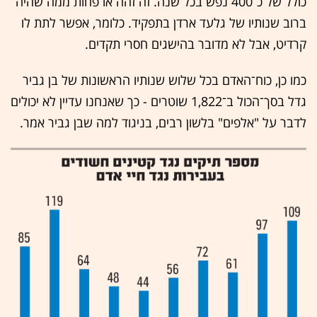
כולל של כ־400 נפש בכל שנה. זה זהה או פחות ממה שהיה
ברוב שנותיו של גלעד ארדן בתפקיד. כלומר, אפשר לתת לו
קרדיט, אבל לא מדובר בהישגים חסרי תקדים.
כמו כן, כוח־האדם בכל שלוש שנותיו הראשונות של בן גביר
גדל בסך־הכול ב־1,822 שוטרים - כך שאנחנו עדיין לא יכולים
לדבר על "אלפים" בלשון רבים, בניגוד למה שבן גביר אמר.