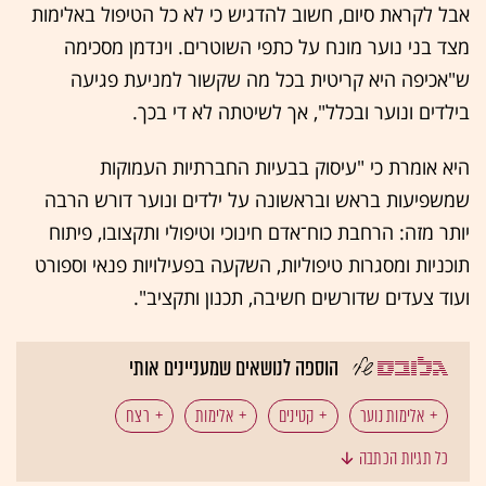
אבל לקראת סיום, חשוב להדגיש כי לא כל הטיפול באלימות
מצד בני נוער מונח על כתפי השוטרים. וינדמן מסכימה
ש"אכיפה היא קריטית בכל מה שקשור למניעת פגיעה
בילדים ונוער ובכלל", אך לשיטתה לא די בכך.
היא אומרת כי "עיסוק בבעיות החברתיות העמוקות
שמשפיעות בראש ובראשונה על ילדים ונוער דורש הרבה
יותר מזה: הרחבת כוח־אדם חינוכי וטיפולי ותקצובו, פיתוח
תוכניות ומסגרות טיפוליות, השקעה בפעילויות פנאי וספורט
ועוד צעדים שדורשים חשיבה, תכנון ותקציב".
הוספה לנושאים שמעניינים אותי
אלימות נוער
קטינים
אלימות
רצח
כל תגיות הכתבה
משטרת ישראל
איתמר בן גביר
בני נוער