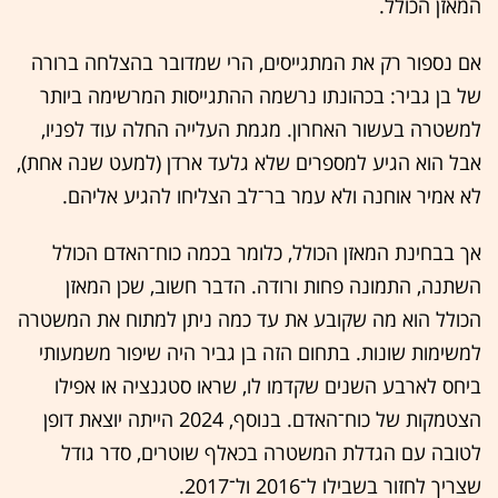
המאזן הכולל.
אם נספור רק את המתגייסים, הרי שמדובר בהצלחה ברורה
של בן גביר: בכהונתו נרשמה ההתגייסות המרשימה ביותר
למשטרה בעשור האחרון. מגמת העלייה החלה עוד לפניו,
אבל הוא הגיע למספרים שלא גלעד ארדן (למעט שנה אחת),
לא אמיר אוחנה ולא עמר בר־לב הצליחו להגיע אליהם.
אך בבחינת המאזן הכולל, כלומר בכמה כוח־האדם הכולל
השתנה, התמונה פחות ורודה. הדבר חשוב, שכן המאזן
הכולל הוא מה שקובע את עד כמה ניתן למתוח את המשטרה
למשימות שונות. בתחום הזה בן גביר היה שיפור משמעותי
ביחס לארבע השנים שקדמו לו, שראו סטגנציה או אפילו
הצטמקות של כוח־האדם. בנוסף, 2024 הייתה יוצאת דופן
לטובה עם הגדלת המשטרה בכאלף שוטרים, סדר גודל
שצריך לחזור בשבילו ל־2016 ול־2017.