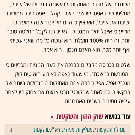
השנתית של חברת האחזקות, לראשונה בניהולו של אייבל,
מחליפו של באפט, שנצפה יושב בקהל. באפט דיבר ממושבו
ושיבח את אייבל. הוא ציין כי היום חל יום השנה למועד בו
הודיע כי אייבל יהיה המנכ"ל. "לא יכולנו לקבל החלטה טובה
יותר. זה היה 100% מוצלח. הוא עושה כל מה שאני עשיתי
ואף יותר מכך. הוא האדם הנכון", הוא אמר.
שלטים בכניסה מקבלים בברכה את בעלי המניות ומכריזים כי
"המורשת נמשכת". מי שעוד נצפה באירוע הוא טים קוק
מנכ"ל אפל. אפל נותרה אחת מאחזקותיה הגדולות ביותר של
ברקשייר, גם לאחר שהקונגלומרט צמצם את אחזקותיו לאחר
עלייה מסיבית בשנים האחרונות.
עוד בנושא
שוק ההון והשקעות
מנהל ההשקעות שממליץ על מניה שהיא "כמו לקנות