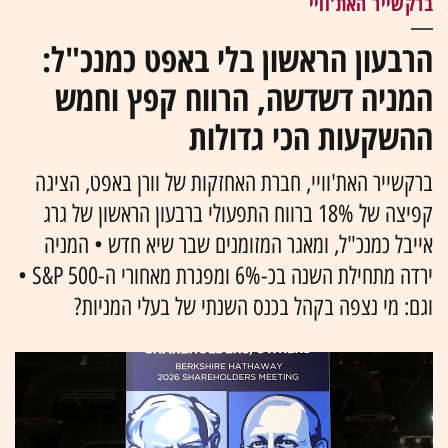
ברקשייר האת'וויי
הרבעון הראשון בלי באפט כמנכ"ל:
המניה דשדשה, הרווח קפץ וחמש
ההשקעות הכי גדולות
ברקשייר האת'וויי, חברת האחזקות של וורן באפט, הציגה
קפיצה של 18% ברווח התפעולי ברבעון הראשון של גרג
אייבל כמנכ"ל, ומאגר המזומנים שבר שיא חדש • המניה
ירדה מתחילת השנה בכ-6% ומפגרת מאחורי ה-S&P 500 •
וגם: מי נצפה בקהל בכנס השנתי של בעלי המניות?