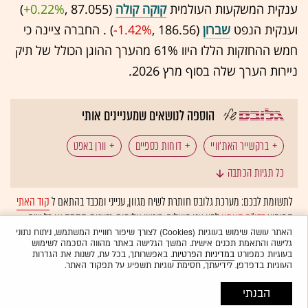
ענקית המשקעות העולמית
קוקה קולה
(87.055 ,‎
+0.22%
‏)
וענקית הנפט
שברון
(186.56 ,‎
-1.42%
‏) . החברה ציינה כי
חמש ההחזקות הללו היוו 61% מהערך ההוגן הכולל של תיק
ניירות הערך שלה בסוף מרץ 2026.
הוספה לנושאים שמעניינים אותי
ברקשייר האת'וויי
דוחות כספיים
וורן באפט
כל תגיות הכתבה
גרג אייבל
וול סטריט
לתשומת לבכם: מערכת גלובס חותרת לשיח מגוון, ענייני ומכבד בהתאם ל
קוד האתי
המופיע
בדו"ח האמון
לפיו אנו פועלים. ביטויי אלימות, גזענות, הסתה או כל שיח
בלתי הולם אחר מסוננים בצורה
אוטומטית
ולא יפורסמו באתר.
האתר עושה שימוש בעוגיות (Cookies) לצורך שיפור חוויית המשתמש, ניתוח נתוני
גלישה והתאמת תכנים אישית. המשך הגלישה באתר מהווה הסכמה לשימוש
בעוגיות כמפורט
במדיניות הפרטיות
. באפשרותך, בכל עת, לשנות את הגדרות
העוגיות בדפדפן. לידיעתך, חסימת עוגיות תשפיע על תפקוד האתר.
הבנתי