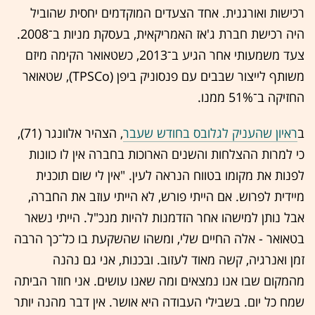
רכישות ואורגנית. אחד הצעדים המוקדמים יחסית שהוביל
היה רכישת חברת ג'אז האמריקאית, בעסקת מניות ב־2008.
צעד משמעותי אחר הגיע ב־2013, כשטאואר הקימה מיזם
משותף לייצור שבבים עם פנסוניק ביפן (TPSCo), שטאואר
החזיקה ב־51% ממנו.
ב
ראיון שהעניק לגלובס בחודש שעבר
, הצהיר אלוונגר (71),
כי למרות ההצלחות והשנים הארוכות בחברה אין לו כוונות
לפנות את מקומו בטווח הנראה לעין. "אין לי שום תוכנית
מיידית לפרוש. אם הייתי פורש, לא הייתי עוזב את החברה,
אבל נותן למישהו אחר הזדמנות להיות מנכ"ל. הייתי נשאר
בטאואר - אלה החיים שלי, ומשהו שהשקעת בו כל־כך הרבה
זמן ואנרגיה, קשה מאוד לעזוב. ובכנות, אני גם נהנה
מהמקום שבו אנו נמצאים ומה שאנו עושים. אני חוזר הביתה
שמח כל יום. בשבילי העבודה היא אושר. אין דבר מהנה יותר