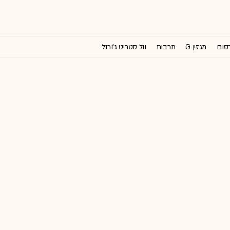
רסום
מגזין G
תרבות
וול סטריט ג'ורנל