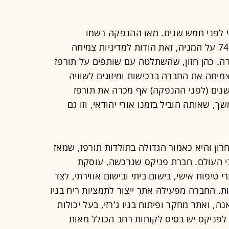
י לפני חמש שנים. מאז ההנפקה רשמו
המשקיעים תשואה מרשימה של כ-740% על המניה, זאת הודות למדיניות צמיחה
. כהן חזון, שהשתלטה עם שותפים על תורפז
 מיליון שקל, הצמיחה את החברה ברכישות ומיזוגים לשוויה
במהלך השנים (לפני ההנפקה) אף מכרה את תורפז
שאותה הוביל בזמנו אורי יהודאי, וזו גם
ון והיא כאמור הגדולה בתולדות תורפז, שמאז
27 רכישות ברחבי העולם. חברת פניקס שנרכשה, עוסקת
י טיפוח אישי, בישום ביתי ובישום אווירתי, לצד
. החברה מפעילה אתר ייצור לתמציות ריח בניו
נה, ואתר מחקר ופיתוח בניו ג'רזי, בעל יכולות
 לפניקס יש בסיס לקוחות רחב הכולל מאות