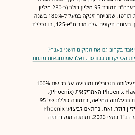
תמציות ריח בתחום הבישום מניו ג'רזי בארה"ב תמורת 95 מיליון דולר (כ-280 מיליון
שקל). מדובר ברכישה הגדולה בתולדות תורפז, שמנייתה זינקה במעל ל-180% בשנה
האחרונה אך מדשדשת ברבעון האחרון. באותה תקופה עלה מדד ת"א-125, בו נכללת
אבד בקרוב גם את המקום השני בענף?
ות הכי יקרות בבורסה, ואלו שמתחבאות מתחת
למעשה, תורפז ממשיכה להעמיק את פעילותה הגלובלית ומודיעה על רכישת 100%
מהון מניותיה של Phoenix Flavors & Fragrances האמריקאית (Phoenix),
באמצעות Klabin, חברה בת אמריקאית בבעלותה המלאה, בתמורה כוללת של 95
מיליון דולר ותמורה נוספת של עד 5 מיליון דולר. זאת, בהתאם לביצועי Phoenix
במהלך 2026. העסקה נחתמה והושלמה ב־1 במאי 2026, ומומנה ממקורותיה