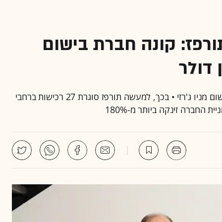
ורפז: קונה חברת בישום
יצרנית תמציות הטעם והריח רוכשת חברה מתחום הבישום מניו ג'רזי • בכך, למעשה תורפז סוגרת 27 רכישות ברחבי
 החברה זינקה ביותר מ-180%