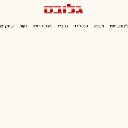
''ן ותשתיות
משפט
טכנולוגיה
גלובלי
ניהול וקריירה
דעות
שיווק ופ