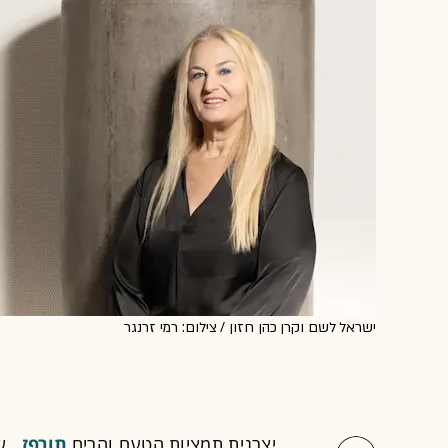
ישראל לשם וקרן כהן חזון / צילום: רמי זרנגר
יצרנית תמציות הטעם והריח
תורפז
, ש