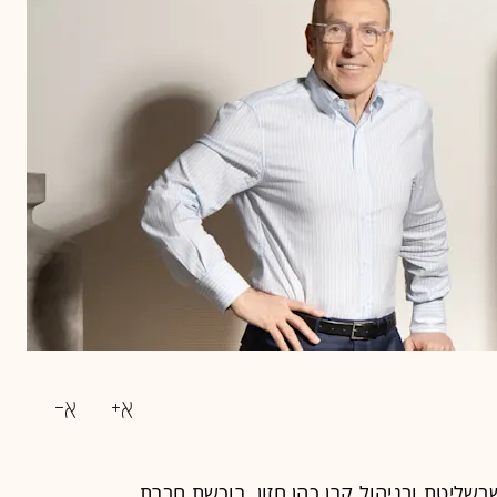
בשליטת ובניהול קרן כהן חזון, רוכשת חברת