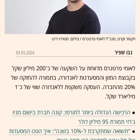
ויקטור וקרט, מנכ''ל לאומי פרטנרס / צילום: סטודיו דינו
נבו שפיר
03.05.2026
לאומי פרטנרס מדווחת על השקעה של כ־200 מיליון שקל
בקבוצת המזון והמסעדנות לאנדורה, בתמורה להחזקה של
20% מהחברה. העסקה משקפת ללאנדורה שווי של כ־1
מיליארד שקל.
●
הרכישה הגדולה ביותר לתורפז: קונה חברת בישום מניו
ג'רזי תמורת 95 מיליון
דולר
●
"תשואה שמתקרבת ל-10% בשנה": איך הפכו המסעדות