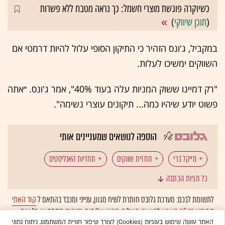
כשיוקרה פוגשת מוצרי חשמל: כך נראה מטבח ללא פשרות
(
תוכן שיווקי
)
במקביל, ג'ונס הזהיר כי התיקון הסופי עלול להיות דרמטי אם
השווקים ימשיכו לעלות.
"רק דמיינו ששוק המניות עלה בעוד 40%", אמר ג'ונס. ״אתה
פשוט יודע שיהיו כמה... תיקונים עוצרי נשימה".
הוספה לנושאים שמעניינים אותי
מייקל ברי
תחזית שווקים
תחזיות האנליסטים
כל תגיות הכתבה
בינה מלאכותית
מניות טכנולוגיה
שורט
לתשומת לבכם: מערכת גלובס חותרת לשיח מגוון, ענייני ומכבד בהתאם ל
קוד האתי
המופיע
בדו"ח האמון
לפיו אנו פועלים. ביטויי אלימות, גזענות, הסתה או כל שיח
וול סטריט
בועה
בלתי הולם אחר מסוננים בצורה
אוטומטית
ולא יפורסמו באתר.
האתר עושה שימוש בעוגיות (Cookies) לצורך שיפור חוויית המשתמש, ניתוח נתוני