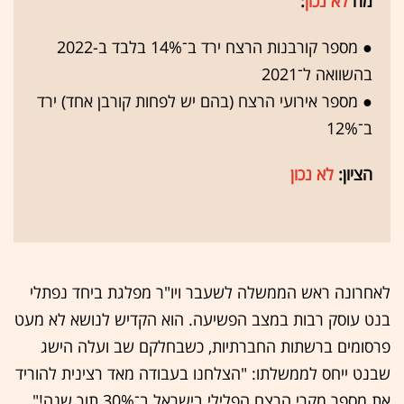
מה
לא נכון
:
● מספר קורבנות הרצח ירד ב־14% בלבד ב-2022
בהשוואה ל־2021
● מספר אירועי הרצח (בהם יש לפחות קורבן אחד) ירד
ב־12%
הציון:
לא נכון
לאחרונה ראש הממשלה לשעבר ויו"ר מפלגת ביחד נפתלי
בנט עוסק רבות במצב הפשיעה. הוא הקדיש לנושא לא מעט
פרסומים ברשתות החברתיות, כשבחלקם שב ועלה הישג
שבנט ייחס לממשלתו: "הצלחנו בעבודה מאד רצינית להוריד
את מספר מקרי הרצח הפלילי בישראל ב־30% תוך שנה!",