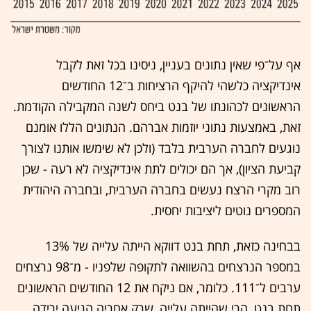
אף על־פי שאין נתונים בעניין, ניסינו בכל זאת לקבל
אינדיקציה כלשהי להיקף הרציחות ב־12 החודשים
הראשונים לכהונתו של בנט ביחס לשנה המקבילה הקודמת.
זאת, באמצעות נתוני יוזמות אברהם. הנתונים הללו אומנם
נוגעים לחברה הערבית בלבד (ולכן לא שימשו אותנו לצורך
קביעת הציון), אך הם יכולים לתת אינדיקציה לא רעה - שכן
רוב מקרי הרצח נעשים בחברה הערבית, ובחברה היהודית
המספרים נוטים ליציבות יחסית.
בבחינה כזאת, תחת בנט דווקא הייתה עלייה של 13%
במספר הנרצחים בהשוואה לתקופה שלפניו - מ־98 נרצחים
ערבים ל־111. כלומר, אם ניקח את 12 החודשים הראשונים
תחת בנט, הרי שהייתה עלייה, שרק אחריה הגיעה ירידה.