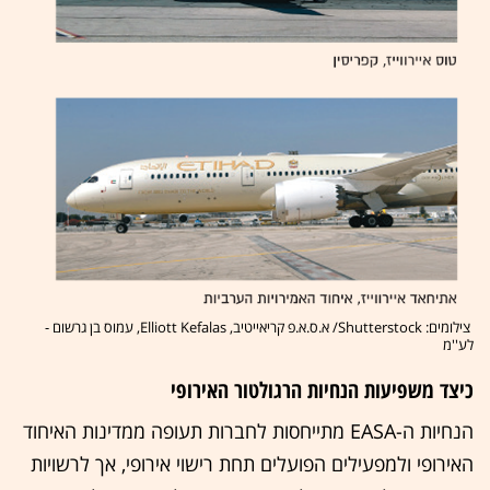
צילומים: Shutterstock/ א.ס.א.פ קריאייטיב, Elliott Kefalas, עמוס בן גרשום -
לע''מ
כיצד משפיעות הנחיות הרגולטור האירופי
הנחיות ה-EASA מתייחסות לחברות תעופה ממדינות האיחוד
האירופי ולמפעילים הפועלים תחת רישוי אירופי, אך לרשויות