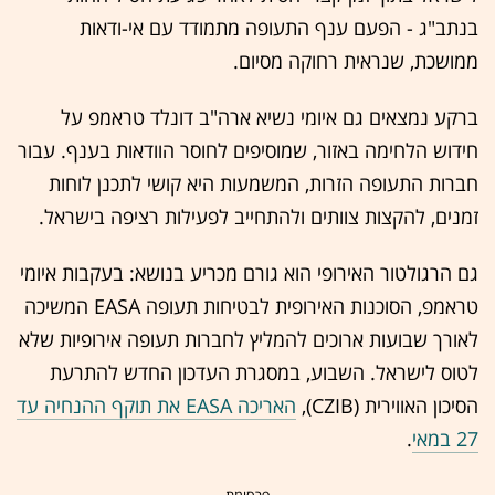
בנתב"ג - הפעם ענף התעופה מתמודד עם אי-ודאות
ממושכת, שנראית רחוקה מסיום.
ברקע נמצאים גם איומי נשיא ארה"ב דונלד טראמפ על
חידוש הלחימה באזור, שמוסיפים לחוסר הוודאות בענף. עבור
חברות התעופה הזרות, המשמעות היא קושי לתכנן לוחות
זמנים, להקצות צוותים ולהתחייב לפעילות רציפה בישראל.
גם הרגולטור האירופי הוא גורם מכריע בנושא: בעקבות איומי
טראמפ, הסוכנות האירופית לבטיחות תעופה EASA המשיכה
לאורך שבועות ארוכים להמליץ לחברות תעופה אירופיות שלא
לטוס לישראל. השבוע, במסגרת העדכון החדש להתרעת
הסיכון האווירית (CZIB),
האריכה EASA את תוקף ההנחיה עד
27 במאי
.