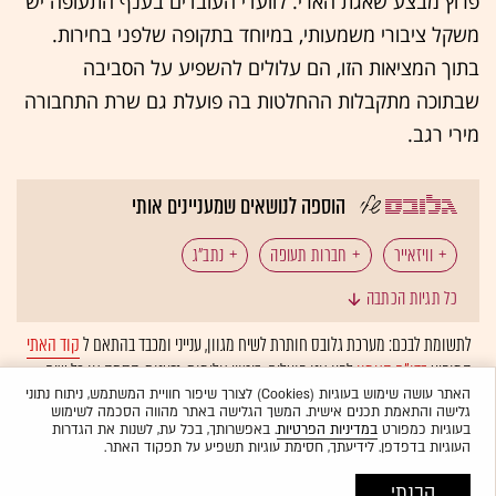
פרוץ מבצע שאגת הארי. לוועדי העובדים בענף התעופה יש
משקל ציבורי משמעותי, במיוחד בתקופה שלפני בחירות.
בתוך המציאות הזו, הם עלולים להשפיע על הסביבה
שבתוכה מתקבלות ההחלטות בה פועלת גם שרת התחבורה
מירי רגב.
הוספה לנושאים שמעניינים אותי
וויזאייר
חברות תעופה
נתב"ג
כל תגיות הכתבה
משרד התחבורה
מירי רגב
טיסות
לואו קוסט
לתשומת לבכם: מערכת גלובס חותרת לשיח מגוון, ענייני ומכבד בהתאם ל
קוד האתי
המופיע
בדו"ח האמון
לפיו אנו פועלים. ביטויי אלימות, גזענות, הסתה או כל שיח
EASA
בלתי הולם אחר מסוננים בצורה
אוטומטית
ולא יפורסמו באתר.
האתר עושה שימוש בעוגיות (Cookies) לצורך שיפור חוויית המשתמש, ניתוח נתוני
גלישה והתאמת תכנים אישית. המשך הגלישה באתר מהווה הסכמה לשימוש
בעוגיות כמפורט
במדיניות הפרטיות
. באפשרותך, בכל עת, לשנות את הגדרות
העוגיות בדפדפן. לידיעתך, חסימת עוגיות תשפיע על תפקוד האתר.
הבנתי