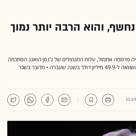
חשף, והוא הרבה יותר נמוך
יה פרסמה אתמול, עלות התגמולים של ג'נסן הואנג הסתכמה
בשנת הכספים האחרונה ב-36.3 מיליון דולר - ירידה בהשוואה ל-49.9 מיליון דולר בשנה שעברה • מדובר בשכר