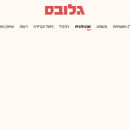
'ן ותשתיות
משפט
טכנולוגיה
גלובלי
ניהול וקריירה
דעות
שיווק ופ