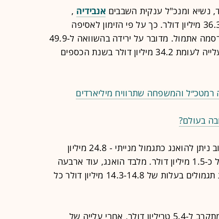
ד, נשיא ומנכ"ל ענקית השבבים
אנבידיה
,
הסתכמה בשנת הכספים האחרונה ב-36.3 מיליון דולר. כך על פי הזימון לאסיפה
השנתית של בעלי המניות שהחברה פרסמה אתמול. מדובר על ירידה בהשוואה ל-49.9
מיליון דולר בשנת הכספים הקודמת, ועלייה לעומת 34.2 מיליון דולר בשנת הכספים
 רמטכ״ל והמשפחה שתרוויח מיליארדים
בה בעולם?
מתוך הסכום של 36.3 מיליון דולר, הרוב ניתן להואנג כתגמול מנייתי - 24.8 מיליון
דולר. שכר הבסיס השנתי שלו עומד על כ-1.5 מיליון דולר. מלבד הואנג, עוד ארבעה
בכירים באנבידיה קיבלו בשנה החולפת תגמולים בעלות של 14.3-14.8 מיליון דולר כל
אנבידיה נסחרת בנאסד"ק לפי שווי שמתקרב ל-5.4 טריליון דולר, אחרי עלייה של