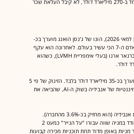
בעושרו בעולם (לפי פורבס) שהונו נאמד ב-270 מיליארד דולר, לא קיבל העלאת שכר
לפי מדד המיליארדרים של פורבס (נכון למאי 2026), הונו של ג'נסן הואנג מוערך בכ-
191 מיליארד דולר, הוא מדורג כעת כאדם ה-7 הכי עשיר בעולם. לאחרונה הוא עקף
את מייקל דל (מייסד חברת Dell) ואת ברנאר ארנו (בעלי אימפריית LVMH), כשהוא
רק לשם השוואה, בשנת 2022 הונו הוערך בכ-35 מיליארד דולר בלבד. הזינוק של פי 5
בתוך שנים ספורות נובע ישירות מהדומיננטיות של אנבידיה בשוק ה-AI, שהביאה את
כ-98% מהונו של הואנג מוחזק במניות אנבידיה (הוא מחזיק בכ-3.6% מהחברה).
המשמעות היא שכל תנודה של אחוז בודד במניה שווה עבורו "על הנייר" כמעט 2
ר מניות באופן מדוד תחת תוכניות מכירה קבועות