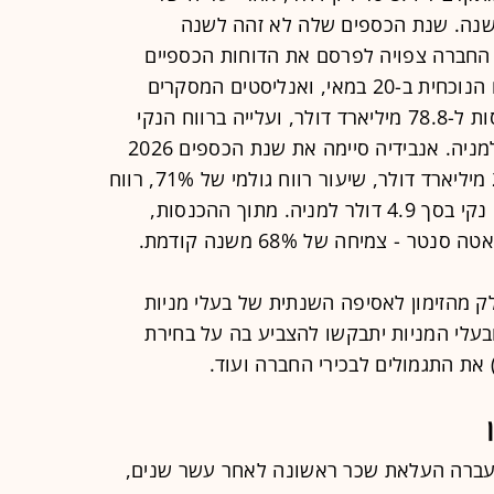
ת השנה. שנת הכספים שלה לא זהה לשנה
 החברה צפויה לפרסם את הדוחות הכספיים
שלה לרבעון הראשון של שנת הכספים הנוכחית ב-20 במאי, ואנליסטים המסקרים
אותה צופים צמיחה של 78.8% בהכנסות ל-78.8 מיליארד דולר, ועלייה ברווח הנקי
למניה שאמור להסתכם ב-1.77 דולר למניה. אנבידיה סיימה את שנת הכספים 2026
עם צמיחה של 65% בהכנסות לכ-216 מיליארד דולר, שיעור רווח גולמי של 71%, רווח
תפעולי של כ-130 מיליארד דולר ורווח נקי בסך 4.9 דולר למניה. מתוך ההכנסות,
ק מהזימון לאסיפה השנתית של בעלי מניות
אסיפה תתקיים ב-24 ביוני ובעלי המניות יתבקשו להצביע בה על בחירת
 את התגמולים לבכירי החברה ועוד.
עברה העלאת שכר ראשונה לאחר עשר שנים,