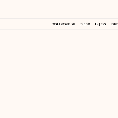
רסום
מגזין G
תרבות
וול סטריט ג'ורנל