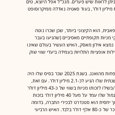
ניתן לראות שיש פערים. מנכ"ל אפל היוצא, טים
קוק, נהנה מחבילה המוערכת בכ-63.2 מיליון דולר, בעוד סאטיה נאדלה ממיקרוסופט
בית, הוא הקיצוני ביותר, שכן שכרו נוטה
מניות תקופתיים מאסיביים (שהגיעו בעבר
קצה השני נמצא אילון מאסק, האיש העשיר בעולם שאינו
ת אופציות התלויות בעמידה ביעדי שווי שוק
מנכ"ל אמזון, אנדי ג'אסי מקבל אפילו פחות מהואנג. בשנת 2025 שכר בסיס שלו היה
81.4 אלף דולר, כאשר סך החבילה השנתית שלו הגיע לכ-2.1 מיליון דולר. עם זאת,
עיקר הונו מגיע ממניות: בשנת 2025 הבשילו לזכותו מניות בשווי של כ-43 מיליון דולר
זאת בהמשך לשנת 2024 שבה סך התגמול שלו עמד על מעל 40 מיליון דולר בזכות
וך יחסית הוא סטנדרט לבכירי החברה, בדומה
למייסד ג'ף בזוס שבמשך שנים קיבל שכר של כ-80 אלף דולר בלבד. האיש הרביעי