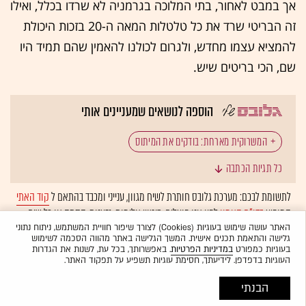
אך במבט לאחור, בתי המלוכה בגרמניה לא שרדו בכלל, ואילו
זה הבריטי שרד את כל טלטלות המאה ה-20 בזכות היכולת
להמציא עצמו מחדש, ולגרום לכולנו להאמין שהם תמיד היו
שם, הכי בריטים שיש.
הוספה לנושאים שמעניינים אותי
המשרוקית מארחת: בודקים את המיתוס
כל תגיות הכתבה
משפחת המלוכה הבריטית
בריטניה
המלך צ'ארלס
לתשומת לבכם: מערכת גלובס חותרת לשיח מגוון, ענייני ומכבד בהתאם ל
קוד האתי
המופיע
בדו"ח האמון
לפיו אנו פועלים. ביטויי אלימות, גזענות, הסתה או כל שיח
מלוכה
גרמניה
היסטוריה
בלתי הולם אחר מסוננים בצורה
אוטומטית
ולא יפורסמו באתר.
האתר עושה שימוש בעוגיות (Cookies) לצורך שיפור חוויית המשתמש, ניתוח נתוני
גלישה והתאמת תכנים אישית. המשך הגלישה באתר מהווה הסכמה לשימוש
בעוגיות כמפורט
במדיניות הפרטיות
. באפשרותך, בכל עת, לשנות את הגדרות
העוגיות בדפדפן. לידיעתך, חסימת עוגיות תשפיע על תפקוד האתר.
הבנתי