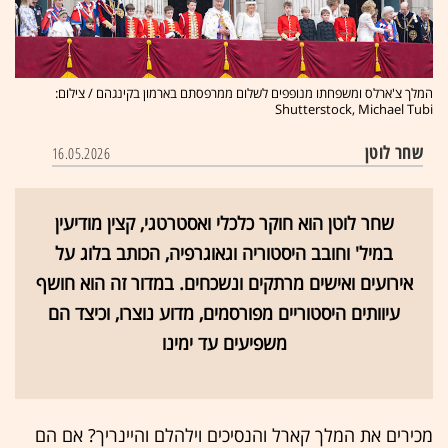
המלך צ'ארלס ומשפחתו מנופפים לשלום ממרפסתם בארמון בקינגהם / צילום:
Shutterstock, Michael Tubi
שחר לוטן
16.05.2026
שחר לוטן הוא חוקר כלכלי ואסטרטגי, קצין מודיעין
במיל' וחובב היסטוריה וגאוגרפיה, הכותב בלוג על
אירועים ואישים מרתקים ונשכחים. במדור זה הוא חושף
עיוותים היסטוריים מפורסמים, מדוע נוצרו, וכיצד הם
משפיעים עד ימינו
מכירים את המלך קארל והנסיכים וילהלם והיינריך? אם הם