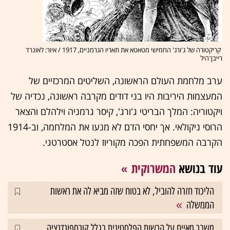
קריקטורה של ג'ורג' החמישי מטאטא את תאריו הגרמניים, 1917 / איור: לאונרד
רייבן־היל
ערב מלחמת העולם הראשונה, השליטים המרכזיים של
המעצמות היריבות היו בני דודים מקרבה ראשונה, נכדיה של
ויקטוריה: המלך הבריטי ג'ורג', קיסר גרמניה וילהלם והצאר
הרוסי ניקולאי. אך יחסי הדם לא מנעו את המלחמה, וב-1914
הקרבה המשפחתית הפכה מקוריוז לנטל אסטרטגי.
עוד בנושא
המשרוקית
הליכוד חזרה להוביל, לא בטוח שזה מביא לה את ראשות
הממשלה
משבר מאיים על הרשות הפלסטינית בגלל קורספונדנציה.