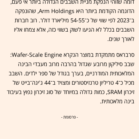
דומה שזוהי הנפקת מניית השבבים הגדולה ביותר אי פעם,
הדוגמה הקודמת ביותר היא Arm Holdings, שהונפקה
ב־2023 לפי שווי של כ־54-55 מיליארד דולר. רוב חברות
השבבים בכלל לא הגיעו לשוק בשווי כזה, אלא צמחו אליו
לאורך שנים.
סרבראס מתמקדת במוצר הנקרא Wafer-Scale Engine:
שבב סיליקון מרובע שגדול בהרבה מרוב מעבדי הבינה
המלאכותית המודרניים, בערך בגודל של ספר ילדים. השבב
מכיל כ־4 טריליון טרנזיסטורים ומצויד ב־44 ג'יגה־בייט של
זיכרון SRAM, כמות גדולה במיוחד של סוג זיכרון נפוץ בעיבוד
בינה מלאכותית.
- פרסומת -