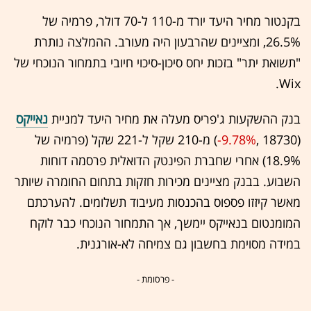
בקנטור מחיר היעד יורד מ-110 ל-70 דולר, פרמיה של
26.5%, ומציינים שהרבעון היה מעורב. ההמלצה נותרת
"תשואת יתר" בזכות יחס סיכון-סיכוי חיובי בתמחור הנוכחי של
Wix.
בנק ההשקעות ג'פריס מעלה את מחיר היעד למניית
נאייקס
(18730 ,‎
-9.78%
‏) מ-210 שקל ל-221 שקל (פרמיה של
18.9%) אחרי שחברת הפינטק הדואלית פרסמה דוחות
השבוע. בבנק מציינים מכירות חזקות בתחום החומרה שיותר
מאשר קיזזו פספוס בהכנסות מעיבוד תשלומים. להערכתם
המומנטום בנאייקס יימשך, אך התמחור הנוכחי כבר לוקח
במידה מסוימת בחשבון גם צמיחה לא-אורגנית.
- פרסומת -