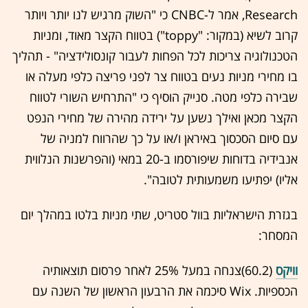
Research, אמר ל-CNBC כי "השוק מרגיש לנו יותר ויותר
קרוב לשיא (במקור: "toppy") בטווח הקצר מאוד, ומניות
הטכנולוגיה צריכות לכל הפחות לעבור קונסולידציה" - תהליך
בו מחירי מניות נעים בטווח צר לפני פריצה כלפי מעלה או
שבירה כלפי מטה. סנייק הוסיף כי "התרחיש השורי לטווח
הקצר מכאן ואילך נשען על ירידה מהירה של מחירי הנפט
עם סיום הסכסוך באיראן ו/או על כך שהרווח למניה של
אנבידיה בדוחות שיפורסמו ב-20 במאי (והפרשנות הנלווית
אליו) יפתיעו משמעותית לטובה".
בגזרת הישראליות בוול סטריט, שתי מניות בלטו במהלך יום
המסחר:
וויקס
(60.2)צנחה במעל 25% לאחר פרסום תוצאותיה
הכספיות. Wix סיכמה את הרבעון הראשון של השנה עם