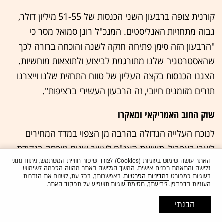
קורנית צופה ברבעון השני הכנסות של 51-55 מיליון דולר,
גבוה מתחזיות האנליסטים. המנכ"ל רונן סמואל מסר כי
"הרבעון הזה סימן פתיחה חזקה לשנה והוכחה ברורה לכך
שהאסטרטגיה שלנו מתורגמת לביצוע ולתוצאות מוחשיות.
הצגנו הכנסות בקצה העליון של טווח התחזית שלנו וייצרנו
תזרים מזומנים חיובי, זה הרבעון העשירי ברציפות".
שוק החוב האמריקאי ומאקרו
לנוכח העלייה הגדולה בהרבה מן הצפוי במדד המחירים
ליצרן באפריל, תשואת האג"ח לעשר שנים טיפסה בנקודת
האתר עושה שימוש בעוגיות (Cookies) לצורך שיפור חוויית המשתמש, ניתוח נתוני
בסיס אחת לרמה של 4.47% - הרמה הגבוהה ביותר מאז יולי
גלישה והתאמת תכנים אישית. המשך הגלישה באתר מהווה הסכמה לשימוש
2025; התשואה ל-30 שנה טיפסה בכ-1.5 נקודות בסיס
בעוגיות כמפורט
במדיניות הפרטיות
. באפשרותך, בכל עת, לשנות את הגדרות
העוגיות בדפדפן. לידיעתך, חסימת עוגיות תשפיע על תפקוד האתר.
לרמה של 5.04%. מנגד, התשואה לשנתיים ירדה בפחות
הבנתי
מנקודת בסיס אחת לרמה של 3.99%. הבוקר, התשואות