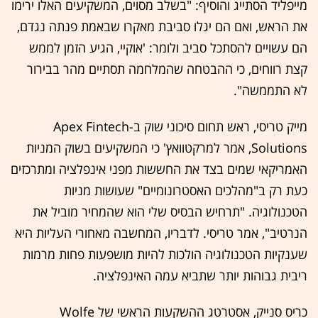
מייפליד הסתייג והוסיף: "בשלב מסוים, המשקיעים האלו ירימו
את הראש, ואם הם יגלו סביבת מאקרו שבאמת פנתה נגדם,
הם עשויים להסתכל סביב ולומר: 'אוקיי, הגיע הזמן לממש
קצת רווחים, כי ההבטחה שהמלחמה תסתיים מהר בבירור
לא התממשה".
מייק טריסי, ראש תחום סיכוני שוק ב-Apex Fintech
Solutions, אמר למרקטוואץ' כי המשקיעים בשוק המניות
האמריקאי שמים בצד את החששות מפני אינפלציה ומתרכזים
כעת רק ב"מהלכים האסטרונומיים" שעושות מניות
הטכנולוגיה. "תרחיש הבסיס שלי הוא שהמחיר מוביל את
הנרטיב", אמר טריסי. לדבריו, המחשבה מאחורי העליות היא
שענקיות הטכנולוגיה הולכות להיות מושפעות פחות מרמות
ריבית גבוהות יותר שתביא עמה האינפלציה.
כריס סנייק, אסטרטג ההשקעות הראשי של Wolfe