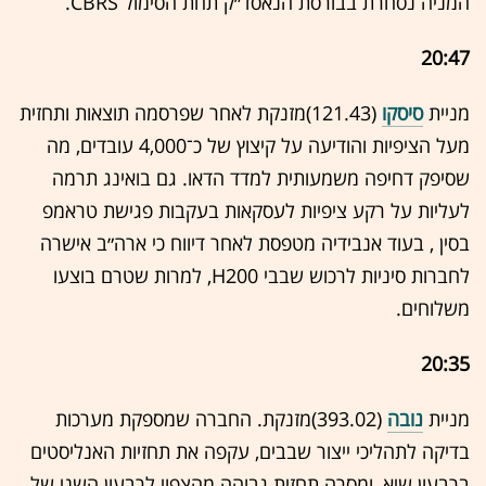
המניה נסחרת בבורסת הנאסד״ק תחת הסימול CBRS.
20:47
מניית
סיסקו
(121.43)מזנקת לאחר שפרסמה תוצאות ותחזית
מעל הציפיות והודיעה על קיצוץ של כ־4,000 עובדים, מה
שסיפק דחיפה משמעותית למדד הדאו. גם בואינג תרמה
לעליות על רקע ציפיות לעסקאות בעקבות פגישת טראמפ
בסין , בעוד אנבידיה מטפסת לאחר דיווח כי ארה״ב אישרה
לחברות סיניות לרכוש שבבי H200, למרות שטרם בוצעו
משלוחים.
20:35
מניית
נובה
(393.02)מזנקת. החברה שמספקת מערכות
בדיקה לתהליכי ייצור שבבים, עקפה את תחזיות האנליסטים
ברבעון שיא, ומסרה תחזית גבוהה מהצפוי לרבעון השני של