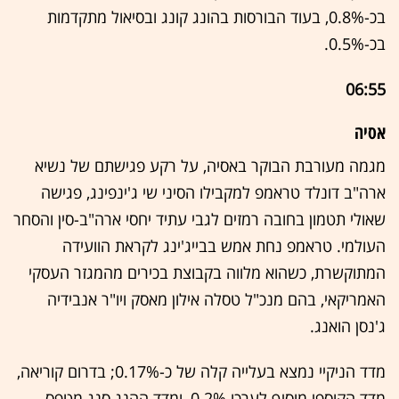
בכ-0.8%, בעוד הבורסות בהונג קונג ובסיאול מתקדמות
בכ-0.5%.
06:55
אסיה
מגמה מעורבת הבוקר באסיה, על רקע פגישתם של נשיא
ארה"ב דונלד טראמפ למקבילו הסיני שי ג'ינפינג, פגישה
שאולי תטמון בחובה רמזים לגבי עתיד יחסי ארה"ב-סין והסחר
העולמי. טראמפ נחת אמש בבייג'ינג לקראת הוועידה
המתוקשרת, כשהוא מלווה בקבוצת בכירים מהמגזר העסקי
האמריקאי, בהם מנכ"ל טסלה אילון מאסק ויו"ר אנבידיה
ג'נסן הואנג.
מדד הניקיי נמצא בעלייה קלה של כ-0.17%; בדרום קוריאה,
מדד הקוספי מוסיף לערכו 0.2%, ומדד ההנג סנג מטפס