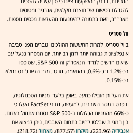
המדינות. בבנק ההשקעות ציינו כי סין עשויה להסכים
להגדלת רכישות של תוצרת חקלאית, אנרגיה ומטוסים
מארה"ב, וזאת בתמורה להימנעות מהעלאות מכסים נוספות.
וול סטריט
בוול סטריט, למרות החששות ההולכים וגוברים מפני סביבה
אינפלציונית גבוהה יותר לזמן רב יותר, יום המסחר ננעל עם
שיאים חדשים למדדי הנאסד"ק וה-S&P 500, שטיפסו
בכ-1.2% ובכ-0.6%, בהתאמה. מנגד, מדד הדאו ג'ונס נחלש
בכ-0.15%.
את העליות הובילו כמעט באופן בלעדי מניות הטכנולוגיה,
ובפרט במגזר השבבים. למעשה, נתוני FactSet העלו כי
כ-66% מהמניות הכלולות ב-S&P 500 נסחרו אתמול באדום.
בין המניות שבלטו לחיוב בתחום השבבים, ניתן למצוא את
אנבידיה
(223.96),
מיקרון
(877.57),
מארוול
(218.72),