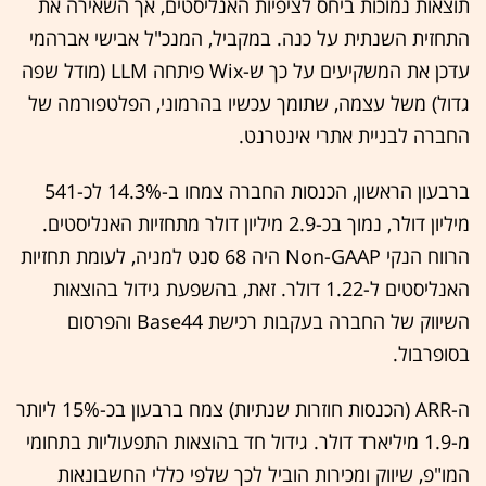
תוצאות נמוכות ביחס לציפיות האנליסטים, אך השאירה את
התחזית השנתית על כנה. במקביל, המנכ"ל אבישי אברהמי
עדכן את המשקיעים על כך ש-Wix פיתחה LLM (מודל שפה
גדול) משל עצמה, שתומך עכשיו בהרמוני, הפלטפורמה של
החברה לבניית אתרי אינטרנט.
ברבעון הראשון, הכנסות החברה צמחו ב-14.3% לכ-541
מיליון דולר, נמוך בכ-2.9 מיליון דולר מתחזיות האנליסטים.
הרווח הנקי Non-GAAP היה 68 סנט למניה, לעומת תחזיות
האנליסטים ל-1.22 דולר. זאת, בהשפעת גידול בהוצאות
השיווק של החברה בעקבות רכישת Base44 והפרסום
בסופרבול.
ה-ARR (הכנסות חוזרות שנתיות) צמח ברבעון בכ-15% ליותר
מ-1.9 מיליארד דולר. גידול חד בהוצאות התפעוליות בתחומי
המו"פ, שיווק ומכירות הוביל לכך שלפי כללי החשבונאות