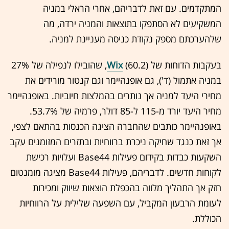
המתקדמים. עם זאת לדבריהם, אחרי הראלי במניה
המשקיעים לא הסתפקו בתוצאות והמניה ירדה, מה
שלהערכתם מספק נקודת כניסה מעניינת למניה.
בעקבות הדוחות של
Wix
(60.2), שהובילו לנפילה של 27%
במניה אתמול (ד'), גם אופנהיימר וגם קנטור מורידים את
מחירי היעד למניה אך נותרים בהמלצות חיוביות. באופנהיימר
מחיר היעד יורד מ-115 ל-85 דולר, פרמיה של 53.7%.
באופנהיימר כותבים שהחברה הציגה הכנסות בהתאם לצפי,
אך זאת כנגד שחיקה ניכרת ברווחיות ובתזרים המזומנים עקב
השקעות כבדות בקידום פעילות Base44 ועלויות רכישת
לקוחות חדשים. לדבריהם, פעילות Base44 מציגה מומנטום
חזק אך התהליך מלווה בהכפלת הוצאות שיווק ומכירות
לעומת הרבעון המקביל, עם השפעה שלילית על הרווחיות
הכוללת.