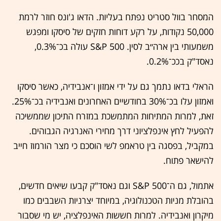
המסחר בוול סטריט נפתח בעליות. הדאו ג'ונס חוזר לרמת
50,000 נקודות, על רקע דוחות חזקים של סיסקו ומפגש
משמעותי בין ארה״ב לסין. S&P 500 עולה בכ־0.3%,
נאסד"ק בככ־0.2%.
הראלי בדאו נתמך גם על ידי אמזון ו־אנבידיה, כאשר סיסקו
ואמזון עלו בכ־30% בחודשיים האחרונים ואנבידיה בכ־25%.
זאת, למרות המתיחות המתמשכת במזרח התיכון שממשיכה
להפעיל לחץ אינפלציוני דרך מחירי האנרגיה הגבוהים.
במקביל, בפסגה בין טראמפ לשי הוסכם כי מצר הורמוז חייב
להישאר פתוח.
אתמול, גם ה־S&P 500 וגם נאסד"ק קבעו שיאים חדשים,
בהובלת מניות הטכנולוגיה, במיוחד יצרניות השבבים כמו
מיקרון ואנבידיה. למרות חששות האינפלציה, יש מי שסבור