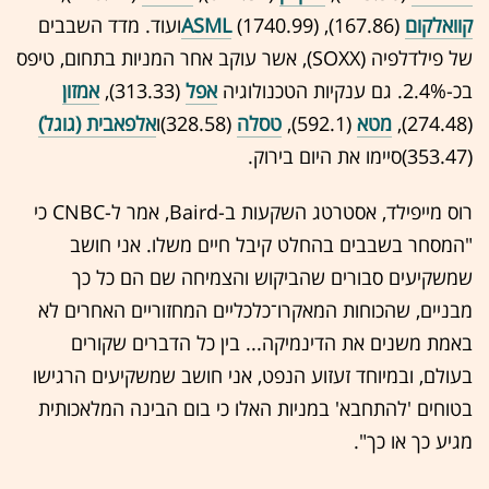
קוואלקום
(167.86),
ASML
(1740.99)ועוד. מדד השבבים
של פילדלפיה (SOXX), אשר עוקב אחר המניות בתחום, טיפס
בכ-2.4%. גם ענקיות הטכנולוגיה
אפל
(313.33),
אמזון
(274.48),
מטא
(592.1),
טסלה
(328.58)ו
אלפאבית (גוגל)
(353.47)סיימו את היום בירוק.
רוס מייפילד, אסטרטג השקעות ב-Baird, אמר ל-CNBC כי
"המסחר בשבבים בהחלט קיבל חיים משלו. אני חושב
שמשקיעים סבורים שהביקוש והצמיחה שם הם כל כך
מבניים, שהכוחות המאקרו־כלכליים המחזוריים האחרים לא
באמת משנים את הדינמיקה... בין כל הדברים שקורים
בעולם, ובמיוחד זעזוע הנפט, אני חושב שמשקיעים הרגישו
בטוחים 'להתחבא' במניות האלו כי בום הבינה המלאכותית
מגיע כך או כך".