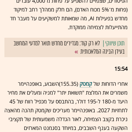
הפיטורים, שצפויים להשפיע על פחות מ־4,000 עובדים
(פחות מ־5% מכוח האדם), הם חלק ממהלך רחב למיקוד
מחדש בפעילות AI, מה שמאותת למשקיעים על מעבר חד
מהתייעלות לצמיחה ממוקדת.
לא רק קוד: מגדירים מחדש תואר למדעי המחשב
בעידן הבינה המלאכותית
15:54
אחרי הדוחות של
קמטק
(155.35)השבוע, באופנהיימר
משמרים את המלצת "תשואת יתר" למניה ומעלים את מחיר
היעד מ-180 ל-195 דולר, בהתבסס על מכפיל רווח של 45
לתחזיות 2027. באופנהיימר מעריכים שקמטק תהנה מהאצה
ניכרת בקצב הצמיחה, לאור הגדלה משמעותית של תקציבי
השקעה בענף השבבים, במיוחד בסגמנט המארזים