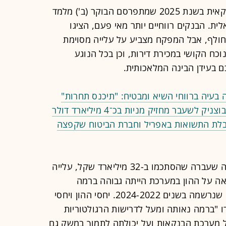
דוח המפקח על הבנקים למערכת הבנקאית בשנת 2025 שמתפרסם הבוקר (ב') מלמד
. הבנקים רווחיים יותר מאי פעם, הציגו
חולף, אבל המפקח מצביע על עלייה מסוימת
כח הקושי במכירת דירות, וכן בכל הנוגע
ם בעידן הבינה המלאכותית.
 בעיה ברווחי השיא ומבטיח: "תיכנס תחרות"
שעבר מחזיק מניות בכ־4 מיליארד דולר
לת התשואות באפריל וחברת הביטוח שקפצה
הבנקים המשיכו להציג רווחי שיא בשנה שעברה שהסתכמו ב-32 מיליארד שקל, עלייה
תשואה על ההון במערכת הייתה גבוהה ברמה
ההיסטורית (15.5%) גם אם נמוכה מזו שנרשמה בשנים 2024-2022. יחסי ההון ויחסי
ו "ברמה נאותה ומעל לדרישות הרגולטוריות
ל מערכת הבנקאות ועל יכולתה לתמוך במשק גם