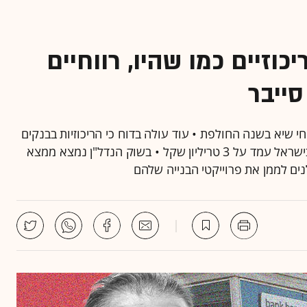
וזיים כמו שהיו, רווחיים
סייבר
י שיא בשנה החולפת • עוד עולה בדוח כי הריכוזיות בבנקים
כמעט ולא השתנתה, וכי סך נכסי המערכת הבנקאית בישראל עמד על 3 טריליון שקל • בשוק הנדל"ן נמצא ממצא