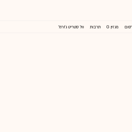
רסום
מגזין G
תרבות
וול סטריט ג'ורנל