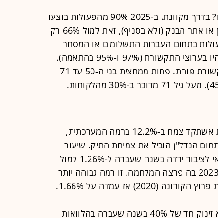
איך הציבור צורך את שירותי הבנק שלו? בדרך מקוונת. ב-2025 90% מהפעולות בוצעו
בערוצי התקשורת השונים כמו הישומון או אתר הבנק (ולא בסניף), זאת למול 66% רק
 כמעט רוב הפעולות בתחום העברות התשלומים או המסחר
בבורסה (קנייה או מכירת ניירות ערך) היו בערוצי התקשורת (97% ו-95% בהתאמה).
ככל שהגיל עולה השימוש בערוצי התקשורת פוחת. פחות ממחצית בני ה-50 עד 71
האשראי שהעמידה המערכת הבנקאית אשתקד צמח ב-12.2% ברמה המערכתית,
ום הנדל"ן הוביל את צמיחת התיק. שיעור
ההפרשה להפסדי אשראי מסך האשראי לציבור ירדה בשנה שעברה ל-1.26% למול
1.38% בשנה הקודמת ו-1.5% בשנת 2023 בה פרצה המלחמה. זו רמה גבוהה יותר
בשוק הנדל"ן עולה ממצא מטריד, והוא זינוק חד של 40% בשנה שעברה בהלוואות