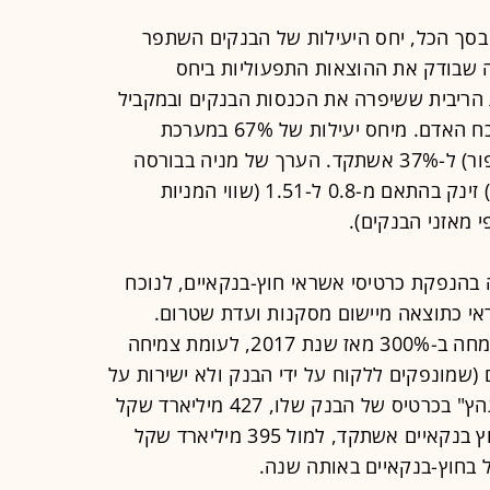
 בסך הכל, יחס היעילות של הבנקים השתפר
ה שבודק את ההוצאות התפעוליות ביחס
 הריבית ששיפרה את הכנסות הבנקים ובמקביל
מקיצוצים נרחבים שביצעו בסניפים ובכח האדם. מיחס יעילות של 67% במערכת
הבנקאית ב-2016, הוא נפל (שזהו שיפור) ל-37% אשתקד. הערך של מניה בבורסה
לעומת הערך שלה בספרים ( MV/BV ) זינק בהתאם מ-0.8 ל-1.51 (שווי המניות
 מאזני הבנקים).
 בהנפקת כרטיסי אשראי חוץ-בנקאיים, לנוכח
אי כתוצאה מיישום מסקנות ועדת שטרום.
הנפקת כרטיסי אשראי חוץ בנקאיים צמחה ב-300% מאז שנת 2017, לעומת צמיחה
איים (שמונפקים ללקוח על ידי הבנק ולא ישירות על
חברת האשראי). אבל הציבור עדיין "מגהץ" בכרטיס של הבנק שלו, 427 מיליארד שקל
גוהצו בכרטיסים בנקאיים מול 187 בחוץ בנקאיים אשתקד, למול 395 מיליארד שקל