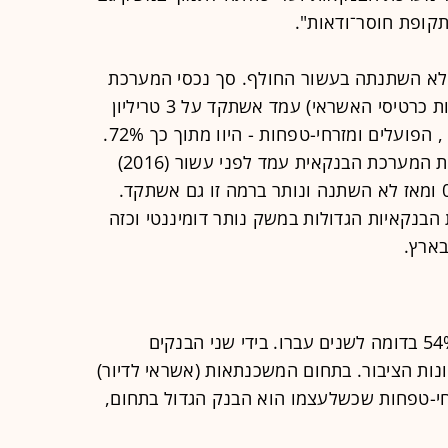
ופת חוסר־ודאות".
 ולא השתנתה בעשור החולף. סך נכסי המערכת
הבנקאית בישראל (כולל הבנקים וחברות כרטיסי האשראי) עמד אשתקד על 3 טריליון
, הפועלים ומזרחי-טפחות - היוו מתוך כך 72%.
מדד הרפינדל (HHI) שבודק את ריכוזיות המערכת הבנקאית עמד לפני עשור (2016)
עמד על 0.21. לאחר מכן טיפס ל-0.22 ומאז לא השתנה ונותר ברמה זו גם אשתקד.
נקאיות הגדולות במשק נותר דומיננטי וכזה
בארץ.
הנתח של לאומי והפועלים עומד על 54% בדומה לשנים עברו. בידי שני הבנקים
 ל-50% מכלל פיקדונות הציבור. בתחום המשכנתאות (אשראי לדיור)
 ושם בולט מזרחי-טפחות שכשלעצמו הוא הבנק הגדול בתחום,