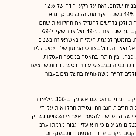
שקיבלו הקבלנים לממן את פרוייקטי הבנייה שלהם. זאת על רקע ירידה של 12%
במכירת הדירות במשק למול עלייה של 44% בשנה הקודמת. הקבלנים כך נראה
רות ולכן נדרשים להגדיל את ההלוואות שהם
נוטלים מהבנקים. האשראי שלהם זינק בתוך שנה אחת מ-49 מיליארד שקל ל-69
ח, בהמשך למגמת העלייה באשראי זה בשנים
 ישראל היא "הגידול בצורכי המימון של היזמים לליווי
שנת 2025". גידול שמוסבר, "בין היתר, בהאטה במספר העסקות
ות הבנייה ובמבצעי עידוד רכישת דירות שהציעו
וללים דחייה משמעותית בתשלומים בעבור
סך האשראי לבינוי ונדל"ן בחמשת הבנקים הגדולים הסתכם אשתקד ב-366 מיליארד
וך שנה בעקבות הריבית הגבוהה ונטילת ההלוואות על ידי
סוי של ההפרשה להפסדי אשראי הצפויים נשחק
 הבנקים מציינים כי הוא עדיין גבוה מרמתו ערב
קבים מקרוב אחר ההתפתחויות בענף וכי