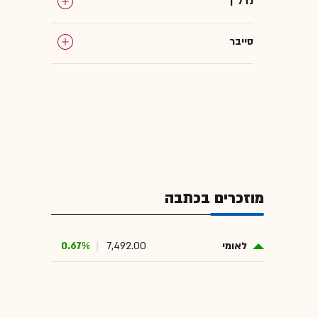
נדל"ן
סייבר
רגולציה בשוק ההון
בנקים בישראל
בנק ישראל
מוזכרים בכתבה
ריכוזיות במשק
לאומי
7,492.00
0.67%