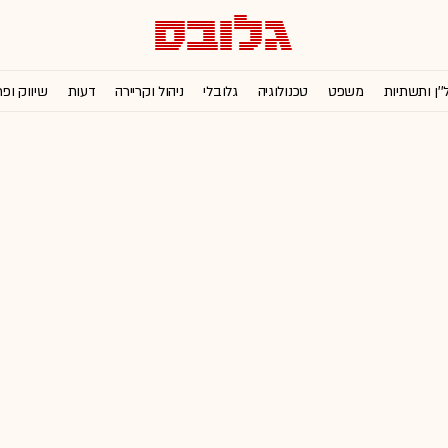
''ן ותשתיות
משפט
טכנולוגיה
גלובלי
ניהול וקריירה
דעות
שיווק ופ