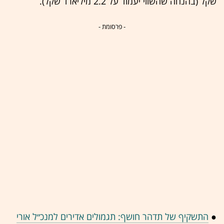
שקל (בהנחה שהשווי יעמוד על 2.2 מיליארד שקל).
- פרסומת -
●
התשקיף של תדהר חושף: תגמולים אדירים למנכ״ל אורי