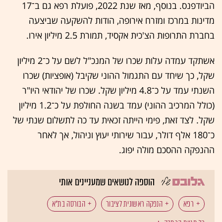
הביודפנס. בנוסף, מאז שנת 2022, פועלת רפא גם ב־17
מדינות במרכז ומזרח אירופה, הודות להשקעה שביצעה
בחברת התרופות הצ'כית אקסיד, תמורת 2.5 מיליון אירו.
אשתקד עמדה עלות שכרו של המנכ"ל לשם על כ־2 מיליון
שקל, כך שיחד עם התגמול ההוני שקיבל (אופציות) שכרו
השנתי עמד על כ־4.8 מיליון שקל. שכרו של יהודאי היו"ר
(כולל המרכיב ההוני) עמד בשנה החולפת על כ־1.2 מיליון
שקל. לצד זאת, פימי הייתה זכאית עד כה לתשלום שנתי של
כ־180 אלף דולר, עבור שירותי יעוץ וניהול, אך לאחר
ההנפקה ההסכם מולה יפוג.
הוספה לנושאים שמעניינים אותי
רפא
הנפקה ראשונית לציבור
הבורסה בת"א