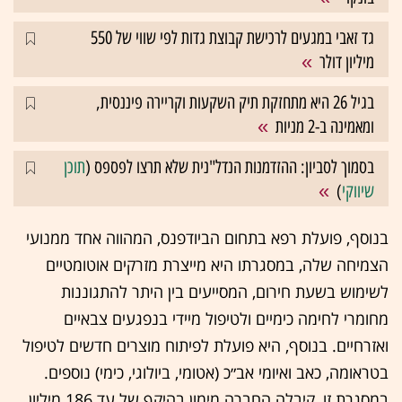
גד זאבי במגעים לרכישת קבוצת גדות לפי שווי של 550
מיליון דולר
בגיל 26 היא מתחזקת תיק השקעות וקריירה פיננסית,
ומאמינה ב-2 מניות
בסמוך לסביון: ההזדמנות הנדל"נית שלא תרצו לפספס (
תוכן
שיווקי
)
בנוסף, פועלת רפא בתחום הביודפנס, המהווה אחד ממנועי
הצמיחה שלה, במסגרתו היא מייצרת מזרקים אוטומטיים
לשימוש בשעת חירום, המסייעים בין היתר להתגוננות
מחומרי לחימה כימיים ולטיפול מיידי בנפגעים צבאיים
ואזרחיים. בנוסף, היא פועלת לפיתוח מוצרים חדשים לטיפול
בטראומה, כאב ואיומי אב״כ (אטומי, ביולוגי, כימי) נוספים.
במסגרת זו, קיבלה החברה מימון בהיקף של עד 186 מיליון