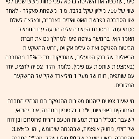
פימי, שרכשה את השליטה ברפא לפני פחות משש שנים לפי
שווי של 700 מיליון שקל בלבד, מידי משפחת סאקלר - לאחר
שזו הסתבכה בפרשת האופיואידים בארה"ב, ונאלצה לשלם
סכומי עתק במסגרת הפשרה אליה הגיעה עם הממשל
האמריקאי. בהמשך צירפה פימי למהלך גם את חברת
הביטוח הפניקס ואת פועלים אקוויטי, זרוע ההשקעות
הריאליות של בנק הפועלים, שמחזיקות יחד כ־15% מהחברה
(באמצעות שותפות עם פימי). כלומר, הקרן צפויה להציג, יחד
עם שותפיה, רווח של מעל 1 מיליארד שקל על ההשקעה
המקורית.
מי שעוד צפויים ליהנות מפירות ההנפקה הם מנהלי החברה
המחזיקים באופציות. יו"ר דירקטוריון החברה, אורי יהודאי,
לשעבר מנכ"ל חברת תמציות הטעם והריח פרוטרום ובן דודו
של דוידי, מחזיק אופציות, שבהנחה שימומשו, יהוו כ־3.6%
מהחברה, בשווי מוערך של 80 מיליון שקל. מנכ"ל החברה