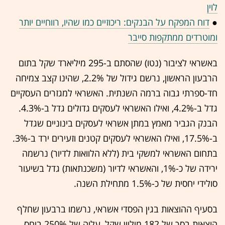
לוין
●
דוח המפקח על הבנקים: ריכוזיים כמו שהיו, רווחיים יותר
ומוטרדים ממתקפות סייבר
באשראי לציבור (נטו) שהסתם ב-295 מיליארד שקל בתום
הרבעון הראשון, נרשם גידול של 2.2%, שהינו קצב צמיחה
חד-ספרתי גבוה ברמה השנתית. האשראי למגזרים העסקיים
גדל ב-4.2%, ואילו האשראי לעסקים גדולים גדל ב-4.3%.
הבנק הגביר מאמץ במתן אשראי לעסקים בינוניים שגדל
ב-17.5%, ואילו האשראי לעסקים קטנים וזעירים ירד ב-3%.
בתחום האשראי למשקי בית (ללא הלוואות לדיור) נרשמה
ירידה של כ-1%, והאשראי לדיור (משכנתאות) גדל בשיעור
סולידי יחסית של כ-1.5% מתחילת השנה.
בסעיף ההוצאות בגין הפסדי אשראי, נרשמו ברבעון שחלף
הוצאות בסך של 182 מיליון שקל, עליה של 250% ביחס