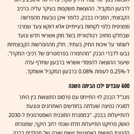
לרבעון המקביל. ההוצאות משקפות בעיקר עליה ברכיב
הקבוצתי, הסבירו בבנק, כלומר אינן נובעות מהפרשה
ספציפית כלפי לקוחות בעייתיים אלא דווקא צעד שמרני
שבחלקו מחויב רגולטורית בשל מתן אשראי חדש ונועד
לשמור על איכות התיק בעתיד. חלק מההפרשות הקבוצתיות
נבעו לדברי הבנק "מהחמרה בפרמטרים של רכיבי המקרו".
שיעור ההוצאה להפסדי אשראי ברבעון שחלף עלה
ל-0.25% לעומת 0.08% ברבעון המקביל אשתקד.
600 עובדים ילכו הביתה השנה
מנכ"ל הבנק לוי התייחס עם פרסום התוצאות בין היתר
לסוגיה נפיצה שעלתה בחודשים האחרונים ונוגעת
להתייעלות בבנק. "במסגרת התוכנית האסטרטגית ל-2030
הושק פרויקט התייעלות תלת-שנתי רחב היקף, שמטרתו
הקטנת הוצאות באמצעות יישום שורה של מהלכים בבנק