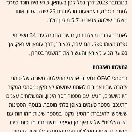
בנובמבר 2023 דרך נמל קטן בעומאן, שלא היה מוכר כמרכז
לסחר בגפ"מ, באמצעות מכלית בת 25 שנה. עבור אותו
משלוח שילמה אדאני כ־5.7 מיליון דולר.
לאחר העברה מוצלחת זו, רכשה החברה עוד 34 משלוחי
גפ"מ מאותו ספק. הגז עבר, לכאורה, דרך עומאן ועיראק, אך
בפועל הגיע מאיראן והעשיר את המשטר בטהרן.
התעלמו מאזהרות
במסמכי OFAC נטען כי אדאני התעלמה משורה של סימני
אזהרה שהיו אמורים לאותת שמשהו לא תקין: מסמכי המקור
היו מיושנים, הגיעו עם מספור חסר היגיון, והמשלוחים עצמם
התעכבו מספר פעמים באופן בלתי מוסבר. בנוסף, הספינות
ששימשו להעברת המטען מקטו במספר שיטות המזוהות עם
"צי הצללים" של איראן:
הן הפעילו תשדורות מזויפות, כיבו
משדרים, שטו במסלולים חסרי היגיון כלכלי ושינו פעמים