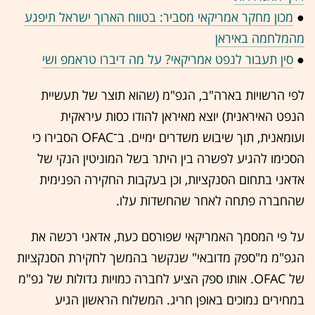
●
מכון מחקר אמריקאי מסביר: בטווח הארוך ישראל תיפגע
מהמלחמה באיראן
●
סין תעבור לנפט אמריקאי? על מה דיברו טראמפ ושי
לפי הרשויות בארה"ב, הגפ"מ (שהוא תוצר של תעשיית
הנפט האיראנית) יוצא מאיראן להודו כסות עיראקית
ועומאנית, תוך שיבוש משדרים ימיים. ב־OFAC הסבירו כי
הסכימו להגיע לפשרה בין היתר בשל המוניטין הנקי של
אדאני בתחום הסנקציות, וכן בעקבות החקירה הפנימית
שהחברה פתחה לאחר שהחשדות עלו.
על פי המסמך האמריקאי שפורסם כעת, אדאני רכשה את
הגפ"מ מ"ספק מדובאי" שנקשר בהמשך לחקירת הסנקציות
של OFAC. אותו ספק הציע לחברה כמויות גדולות של גפ"מ
במחירים נמוכים באופן חריג. המשלוח הראשון הגיע