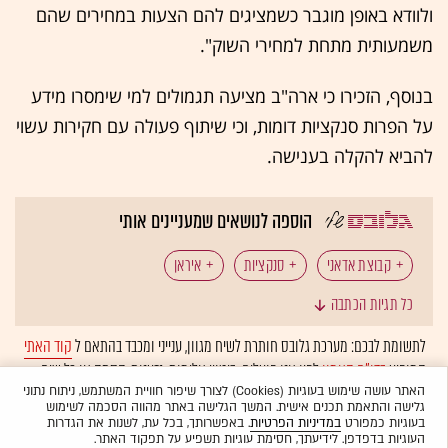
ולוודא באופן מוגבר כשמציגים להם הצעות במחירים שהם
משמעותית מתחת למחירי השוק".
בנוסף, הזכירו כי ארה"ב מציעה תגמולים למי שימסרו מידע
על הפרות סנקציות דומות, וכי שיתוף פעולה עם חקירות עשוי
להביא להקלה בענישה.
הוספה לנושאים שמעניינים אותי
קבוצת אדאני
סנקציות
איראן
כל תגיות הכתבה
משרד האוצר האמריקאי
הודו
גז בישול
לתשומת לבכם: מערכת גלובס חותרת לשיח מגוון, ענייני ומכבד בהתאם ל
קוד האתי
המופיע
בדו"ח האמון
לפיו אנו פועלים. ביטויי אלימות, גזענות, הסתה או כל שיח
אנרגיה
בלתי הולם אחר מסוננים בצורה
אוטומטית
ולא יפורסמו באתר.
האתר עושה שימוש בעוגיות (Cookies) לצורך שיפור חוויית המשתמש, ניתוח נתוני
גלישה והתאמת תכנים אישית. המשך הגלישה באתר מהווה הסכמה לשימוש
בעוגיות כמפורט
במדיניות הפרטיות
. באפשרותך, בכל עת, לשנות את הגדרות
העוגיות בדפדפן. לידיעתך, חסימת עוגיות תשפיע על תפקוד האתר.