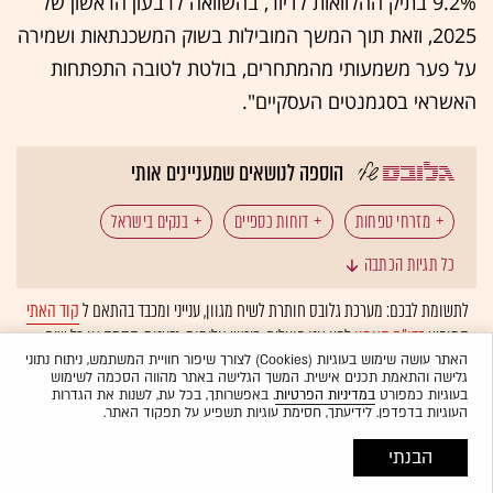
9.2% בתיק ההלוואות לדיור, בהשוואה לרבעון הראשון של
2025, וזאת תוך המשך המובילות בשוק המשכנתאות ושמירה
על פער משמעותי מהמתחרים, בולטת לטובה התפתחות
האשראי בסגמנטים העסקיים".
הוספה לנושאים שמעניינים אותי
מזרחי טפחות
דוחות כספיים
בנקים בישראל
כל תגיות הכתבה
לתשומת לבכם: מערכת גלובס חותרת לשיח מגוון, ענייני ומכבד בהתאם ל
קוד האתי
המופיע
בדו"ח האמון
לפיו אנו פועלים. ביטויי אלימות, גזענות, הסתה או כל שיח
בלתי הולם אחר מסוננים בצורה
אוטומטית
ולא יפורסמו באתר.
האתר עושה שימוש בעוגיות (Cookies) לצורך שיפור חוויית המשתמש, ניתוח נתוני
גלישה והתאמת תכנים אישית. המשך הגלישה באתר מהווה הסכמה לשימוש
בעוגיות כמפורט
במדיניות הפרטיות
. באפשרותך, בכל עת, לשנות את הגדרות
העוגיות בדפדפן. לידיעתך, חסימת עוגיות תשפיע על תפקוד האתר.
הבנתי