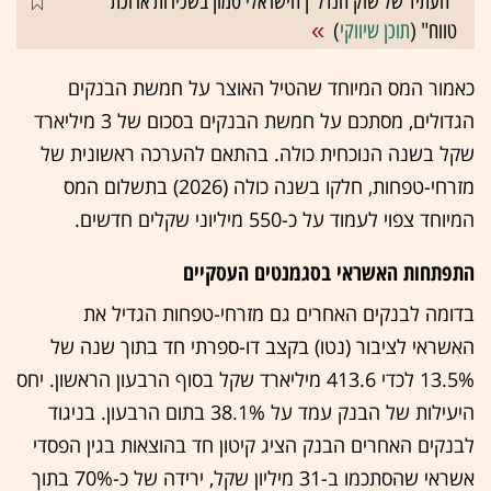
"העתיד של שוק הנדל"ן הישראלי טמון בשכירות ארוכת
טווח" (
תוכן שיווקי
)
כאמור המס המיוחד שהטיל האוצר על חמשת הבנקים
הגדולים, מסתכם על חמשת הבנקים בסכום של 3 מיליארד
שקל בשנה הנוכחית כולה. בהתאם להערכה ראשונית של
מזרחי-טפחות, חלקו בשנה כולה (2026) בתשלום המס
המיוחד צפוי לעמוד על כ-550 מיליוני שקלים חדשים.
התפתחות האשראי בסגמנטים העסקיים
בדומה לבנקים האחרים גם מזרחי-טפחות הגדיל את
האשראי לציבור (נטו) בקצב דו-ספרתי חד בתוך שנה של
13.5% לכדי 413.6 מיליארד שקל בסוף הרבעון הראשון. יחס
היעילות של הבנק עמד על 38.1% בתום הרבעון. בניגוד
לבנקים האחרים הבנק הציג קיטון חד בהוצאות בגין הפסדי
אשראי שהסתכמו ב-31 מיליון שקל, ירידה של כ-70% בתוך