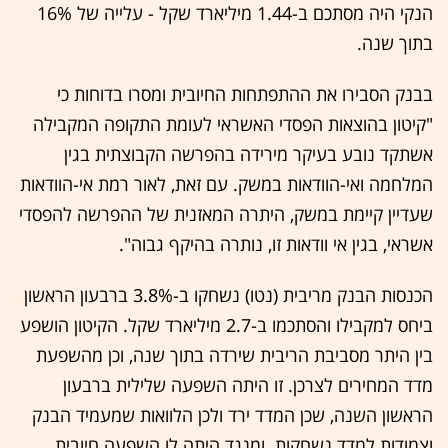
הנקי היה מסתכם ב-1.44 מיליארד שקל - עלייה של 16%
בתוך שנה.
בבנק הסבירו את ההתפתחות החיובית ומסרו בדוחות כי
"קיטון בהוצאות הפסדי האשראי לעומת התקופה המקבילה
אשתקד נובע בעיקר מירידה בהפרשה הקבוצתית בגין
המלחמה ואי-הוודאות במשק. עם זאת, לאור רמת אי-הוודאות
שעדיין קיימת במשק, היתרה המאזנית של ההפרשה להפסדי
אשראי, בגין אי וודאות זו, נותרה בהיקף גבוה".
הכנסות הבנק מריבית (נטו) נשחקו ב-3.8% ברבעון הראשון
ביחס למקבילו והסתכמו ב-2.7 מיליארד שקל. הקיטון הושפע
בין היתר מסביבת הריבית שירדה בתוך שנה, וכן מהשפעת
מדד המחירים לצרכן. זו היתה השפעה שלילית ברבעון
הראשון השנה, שכן המדד ירד ולכן הלוואות שמעמיד הבנק
וצמודות למדד נשחקות. ומנגד היתה לו השפעה חיובית