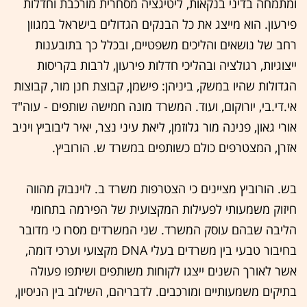
ומתמחה בדיני בנקאות, ליטיגציה מסחרית מורכבת וחדלות
פירעון. הוא מייצג את כל הבנקים הגדולים בישראל במגוון
רחב של נושאים והליכים משפטיים, ובכלל כך בתובענות
ייצוגיות, רגולציה ובהליכי חדלות פירעון, לרבות בקריסות
הגדולות שהיו במשק, ביניהן: פישמן, קבוצת חנן מור, קבוצות
אי.די.בי, יורוקום, ועוד. המשרד מונה חמישה שותפים - עוה"ד
אורי גאון, פנינה מור גלוזמן, ליאת עיני נצר, יאיר ליבוביץ ויניב
אזרן, המצטרפים כולם כשותפים במשרד ש. הורוביץ.
בש. הורוביץ מציינים כי הצטרפות משרד ב. לוינבוק מהווה
חיזוק משמעותי לפעילות המקצועית של הפירמה בתחומי
הליבה שבהם עוסק המשרד. שני המשרדים מסרו כי מדובר
בחיבור טבעי בין משרדים בעלי DNA מקצועי וערכי דומה,
אשר לאורך השנים ייצגו לקוחות משותפים ושיתפו פעולה
בתיקים משמעותיים ומורכבים. לדבריהם, השילוב בין הניסיון,