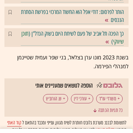
הותר לפרסום: דודי אפל הוא החשוד המרכזי בפרשת הסתרת
הנכסים
כך הפכה תל אביב של פעם לשיחת היום בשוק הנדל"ן (
תוכן
שיווקי
)
בשנת 2023 מונו ערן בצלאל, בני שפר ועמית שטיינמן
למנהלי הפירמה.
הוספה לנושאים שמעניינים אותי
משרדי עו"ד
עורכי דין
ש. הורוביץ
כל תגיות הכתבה
מיזוגים ורכישות
לתשומת לבכם: מערכת גלובס חותרת לשיח מגוון, ענייני ומכבד בהתאם ל
קוד האתי
המופיע
בדו"ח האמון
לפיו אנו פועלים. ביטויי אלימות, גזענות, הסתה או כל שיח