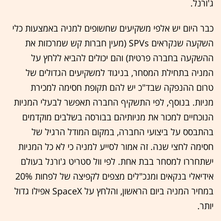
ג'ורנל.
כבר היום יש אלפי משקיעים שחשופים למניה באמצעות כלי
השקעה שנקראים SPVs (מעין חברות קש שמרכזות את
ההשקעה בחברה פרטית) והם יכולים להביא ללחץ על
המניה בתחילת המסחר, בניגוד למשקיעים הגדולים של
טרום ההנפקה שבד"כ יש להם תקופת חסימה למכירת
מניות. בנוסף, לפי התשקיף החברה תאפשר לבעלי המניות
הנוכחיים למכור את מניותיהם בבורסה בשלבים מוקדמים
בהתבסס על ביצועי החברה, במקום המודל הרגיל של
חסימה לחצי שנה. זה אמור לסייע למניה כי לא כל המניות
ישתחררו למסחר בבת אחת. לפי וול סטריט ג'ורנל בעולם
אידיאלי בנקאים ומנכ"לים מצפים לקפיצה של לפחות 20%
במחיר המניה ביום הראשון, והלחץ על SpaceX אפילו גדול
יותר.