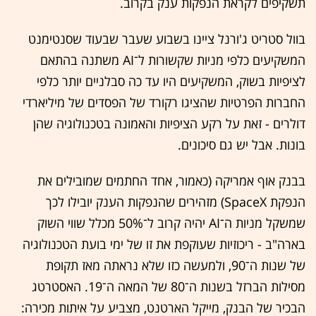
תשקיפים לקראת הנפקות ענק בקרוב.
בוול סטריט ג'ורנל ציינו בשבוע שעבר שבעוד שסנטימנט
המשקיעים כלפי מניות שקשורות ל־AI משתנה בהתאם
לציפיות בשוק, המשקיעים היו עד כה סבלניים יותר כלפי
החברות הפרטיות שהציגו רקורד של הפסדים של מיליארדי
דולרים - זאת על רקע הציפיות והאמונה בטכנולוגיה שהן
בונות. אבל יש גם סיכונים.
בבנק אוף אמריקה (כאמור, אחד החתמים שמובילים את
הנפקת SpaceX) מזהירים שהנפקות הענק יובילו לכך
שמשקל מניות ה־AI יהיה קרוב ל־50% מכלל שווי השוק
בארה"ב - ריכוזיות שעוקפת את זו של ימי בועת הטכנולוגיה
של שנות ה־90, ולמעשה כזו שלא נראתה מאז תקופת
מסילות הברזל בשנות ה־80 של המאה ה־19. האסטרטג
הבכיר של הבנק, מייקל הארטנט, מצביע על איתות מכירה: