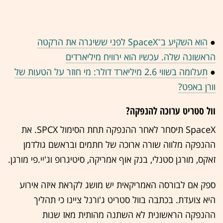
●
הוא השקיע ב־SpaceX לפני ששיגרה את הרקטה
הראשונה שלה. עכשיו הוא ירוויח מיליארדים
●
תעלומה בשווי 2.6 מיליארד דולר: מי חוזר על הטעות של
וורן באפט?
וול סטריט ערוכה להנפקה?
SpaceX תיסחר לאחר ההנפקה תחת הסימול SPCX. את
ההנפקה מלווה שורה ארוכה של חתמים ובראשם גולדמן
זאקס, מורגן סטנלי, בנק אוף אמריקה, סיטיגרופ וג'יי.פי מורגן.
ספק אם לבורסה האמריקאית יש מושג לקראת איזה אירוע
היא צועדת. בכתבה בוול סטריט ג'ורנל ציינו כי תהליך
ההנפקה הראשונית לא השתנה מהותית מאז שנות