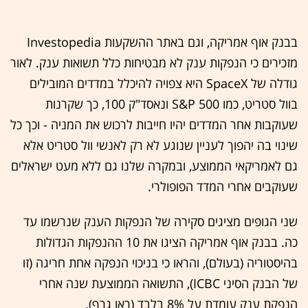
בבנק אוף אמריקה, וגם באתר ההשקעות Investopedia
מזכירים כי הנפקות ענק לא מבטיחות כלל תשואות ענק. לאור
גודלה של SpaceX היא צפויה להיכלל במדדים המובילים
בוול סטריט, כמו S&P 500 ונאסד"ק 100, כך שקרנות
שעוקבות אחר המדדים יהיו חייבות לרכוש את המניה - וכך כל
שינוי בה יהפוך לעניין שנוגע לא רק לאנשי וול סטריט אלא
גם לאמריקאי הממוצע, ובמקרה שלנו גם ללא מעט ישראלים
שעוקבים אחרי המדד הפופולרי.
שני הגופים מציגים סקירה של הנפקות הענק שנרשמו עד
כה. בבנק אוף אמריקה הציגו את 10 ההנפקות הגדולות
בהיסטוריה (בעולם), והראו כי בניכוי הנפקה אחת חריגה (זו
של הבנק הסיני ICBC), התשואה הממוצעת שנה אחרי
הנפקת ענק עומדת על 8% בלבד (ראו גרף).