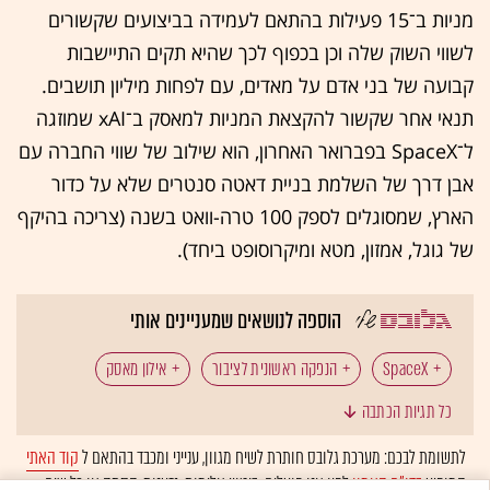
מניות ב־15 פעילות בהתאם לעמידה בביצועים שקשורים
לשווי השוק שלה וכן בכפוף לכך שהיא תקים התיישבות
קבועה של בני אדם על מאדים, עם לפחות מיליון תושבים.
תנאי אחר שקשור להקצאת המניות למאסק ב־xAI שמוזגה
ל־SpaceX בפברואר האחרון, הוא שילוב של שווי החברה עם
אבן דרך של השלמת בניית דאטה סנטרים שלא על כדור
הארץ, שמסוגלים לספק 100 טרה-וואט בשנה (צריכה בהיקף
של גוגל, אמזון, מטא ומיקרוסופט ביחד).
הוספה לנושאים שמעניינים אותי
SpaceX
הנפקה ראשונית לציבור
אילון מאסק
כל תגיות הכתבה
וול סטריט
נאסד"ק
OpenAI
אנתרופיק
לתשומת לבכם: מערכת גלובס חותרת לשיח מגוון, ענייני ומכבד בהתאם ל
קוד האתי
המופיע
בדו"ח האמון
לפיו אנו פועלים. ביטויי אלימות, גזענות, הסתה או כל שיח
מניות טכנולוגיה
טכנולוגיה: בינה מלאכותית
בועה