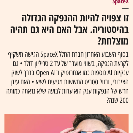
SpaceX
זו צפויה להיות ההנפקה הגדולה
בהיסטוריה. אבל האם היא גם תהיה
מוצלחת?
בסוף השבוע האחרון חברת החלל SpaceX הגישה תשקיף
לקראת הנפקה, בשווי מוערך של עד 2 טריליון דולר • גם
ענקיות AI נוספות כמו אנתרופיק ו־Open AI בדרך לשוק
הציבורי, ובוול סטריט החששות מגיעים לשיא • האם עידן
חדש של הנפקות ענק הוא עדות לבועה שלא נראתה כמותה
200 שנה?