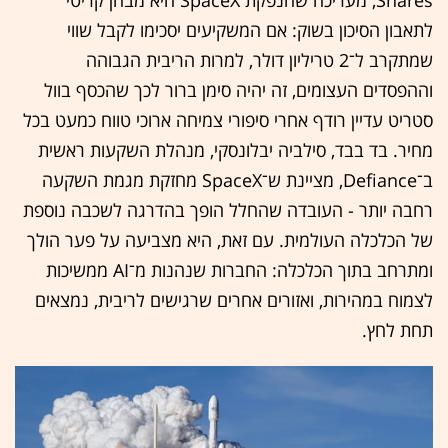
לתאבון הסיכון בשוק: אם המשקיעים יסכימו לקבל שווי
שמתקרב ל־2 טריליון דולר, למרות הריבית הגבוהה
וההפסדים העצומים, זה יהיה סימן ברור לכך שהכסף בוול
סטריט עדיין רודף אחרי סיפורי צמיחה ארוכי טווח כמעט בכל
מחיר. בד בבד, סילביה יבלונסקי, מנהלת השקעות ראשית
ב־Defiance, מציינת ש־SpaceX מחזקת מגמת השקעה
רחבה יותר - העובדה שהחלל הופך בהדרגה לשכבה נוספת
של הכלכלה העולמית. עם זאת, היא מצביעה על פער הולך
ומתרחב בתוך הכלכלה: החברות שנהנות מ־AI ממשיכות
לצמוח במהירות, ואזורים אחרים שרגישים לריבית, נמצאים
תחת לחץ.