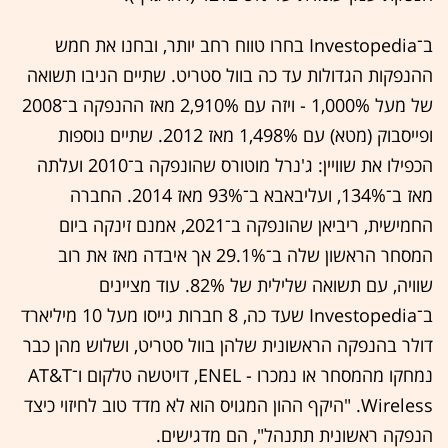
ב־Investopedia בחרו טווח רחב יותר, ובחנו את חמש
ההנפקות הגדולות עד כה בוול סטריט. שתיים הניבו תשואה
של מעל 1,000% - ויזה עם 2,910% מאז ההנפקה ב־2008
ופייסבוק (מטא) עם 1,498% מאז 2012. שתיים נוספות
הכפילו את שוויין: ג'נרל מוטורס שהונפקה ב־2010 ועלתה
מאז ב־134%, ועליבאבא ב־93% מאז 2014. החברה
החמישית, ריביאן שהונפקה ב־2021, אמנם זינקה ביום
המסחר הראשון שלה ב־29.1% אך איבדה מאז את רוב
שוויה, עם תשואה שלילית של 82%. עוד מציינים
ב־Investopedia שעד כה, 8 חברות גייסו מעל 10 מיליארד
דולר בהנפקה הראשונית שלהן בוול סטריט, ושלוש מהן כבר
נמחקו מהמסחר או נמכרו - ENEL, דויטשה טלקום ו־AT&T
Wireless. "היקף ההון המגויס הוא לא מדד טוב לחיזוי כיצד
הנפקה ראשונית תתנהל", הם מדגישים.