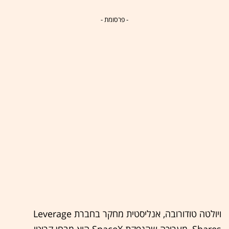
- פרסומת -
ויולטה טודורובה, אנליסטית מחקר בחברת Leverage
Shares, מעריכה שהנפקת SpaceX היא מבחן קריטי