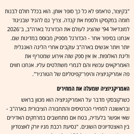
"בקיצור, טראמפ לא כל כך סופר אותן. הוא בכלל חולם לבנות
חומה במקסיקו ולספח את קנדה. צריך גם להגיד שבניגוד
למונדיאל 94' שהציג לעולם את הכדורגל בארה"ב, ב־2026
אנחנו בסיפור אחר - הכדורגל מספיק מבוסס במדינות שם.
יותר ויותר אנשים בארה"ב עוקבים אחרי הליגה האנגלית
וליגת האלופות. אז אין ספק שזה אירוע שמטריף את
האמריקאים עכשיו והם לגמרי משתלטים עליו. אנחנו חווים
פה אמריקניזציה והיפר־קפיטליזם של הטורניר".
האמריקניזציה שמעלה את המחירים
כשרקובסקי מדבר על האמריקניזציה הוא מכוון בראש
ובראשונה למחירי הכרטיסים והתחבורה הציבורית בארה"ב -
שאי אפשר בלעדיה, בטח אם מתחשבים במרחקים האדירים
בין האצטדיונים השונים. "נסיעת רכבת מניו יורק לאצטדיון