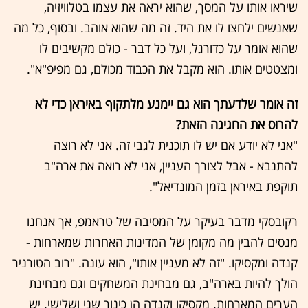
שיראו אותו על המסך, שהוא יראה את עצמו בטלוויזיה,
שאנשים ילחצו לו את היד. זה מה שהוא אוהב. ובסוף, כל מה
שהוא אומר על כדורגל, ועל כל דבר - כולם מקשיבים לו
ומצטטים אותו. הוא מקבל את הכבוד מכולם, גם מפיפ"א".
זה אומר שלדעתך הוא גם יימנע מלתקוף באיראן כדי לא
להרוס את החגיגה הזאת?
"אני לא יודע אם יש לו תוכנית לגבי זה. אני לא רוצה
להתנבא - אבל לצורך העניין, אני לא רואה את ארה"ב
תוקפת באיראן בזמן המונדיאל".
רקובסקי מדבר בעיקר על המסיבה של טראמפ, אך אנחנו
מנסים להבין מה מקומן של המדינות האחרות שמארחות -
קנדה ומקסיקו. "זה לא מעניין אותו", הוא עונה. "רוב הטורניר
הולך להיות בארה"ב, גם מבחינת המשחקים וגם מבחינת
הערים המארחות. מקסיקו וקנדה הן כינור שני ושלישי. יש