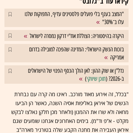
קיראו עוד ב"גלובס"
"המצב בענף בלי פועלים פלסטינים עדיף, התפוקות שלנו
עלו ב־30%"
היקרה בהיסטוריה: הצוללת אח"י דרקון נמסרה לישראל
בזכות הנשק הישראלי: המדינה שהפכה למובילה בדרום
אמריקה
נדל"ן או שוק ההון: לאן הולך הכסף הפנוי של הישראלים
ב-2026? (
תוכן שיווקי
)
"בכלל, זה אירוע מאוד מורכב. ראינו מה קרה עם נבחרת
הנשים של איראן באליפות אסיה השנה, כאשר הן הביעו
מחאה ולא שרו את ההמנון (ולאחר מכן חלקן נאלצו לבקש
מקלט - א"פ וד"מ). בימים האחרונים אנחנו שומעים שגם
איראן העבירה את מחנה הקבע שלה בטורניר מארה"ב