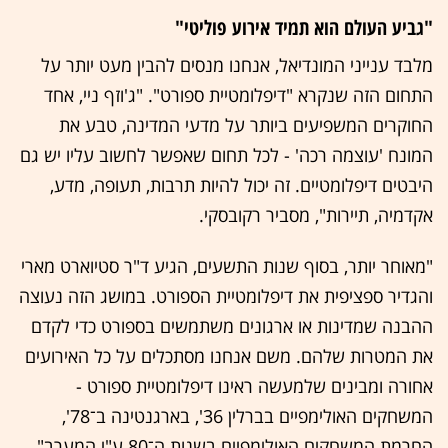
"גביע העולם הוא תמיד אירוע פוליטי"
מלבד ענייני המונדיאל, אנחנו מנסים להבין מעט יותר על
התחום הזה שנקרא "דיפלומטיית ספורט". "ג'וזף ניי, אחד
החוקרים המשפיעים ביותר על מדעי המדינה, טבע את
המונח 'עוצמה רכה' - לכל תחום שאפשר לחשוב עליו יש גם
היבטים דיפלומטיים. זה יכול להיות תרבות, תעופה, מדע,
אקדמיה, תיירות", מסביר רקובסקי.
"מאוחר יותר, בסוף שנות התשעים, הגיע ד"ר סטיוארט מארי
והגדיר ספציפית את דיפלומטיית הספורט. במושג הזה נעוצה
ההבנה שמדינות או ארגונים משתמשים בספורט כדי לקדם
את המטרות שלהם. משם אנחנו מסתכלים על כל האירועים
אחורה ומבינים שלמעשה ראינו דיפלומטיית ספורט -
המשחקים האולימפיים בברלין 36', בארגנטינה ב־78',
החרמת המשחקים האולימפיים בשנות ה־80 ע"י המערב".