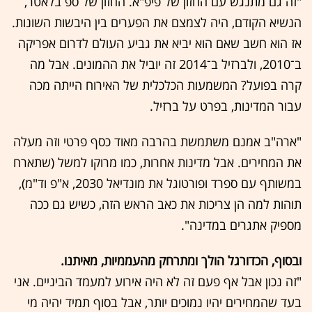
"זה גם מתנגש עם החזון של פיפ"א. החזון של ספ בלאטר,
הנשיא הקודם, היה לצמצם את הפערים בין היבשות השונות.
אז הוא חשב שאם הוא יביא את גביע העולם לדרום אפריקה
ב־2010, ולברזיל ב־2014 זה יוביל את ההמונים. אבל מה
קרה בפועל? המשמעות הכלכלית של האירוח הייתה מכה
עבור המדינות, בפרט על ברזיל.
"ארה"ב אמנם משתמשת בהרבה מאוד כסף פרטי וזה מעלה
את המחירים. אבל מדינות אחרות, כמו מרוקו למשל (שתארח
במשותף עם ספרד ופורטוגל את מונדיאל 2030, א"פ וד"מ),
תוהות למה הן צריכות את כאב הראש הזה, כשיש גם ככה
מספיק אתגרים במדינה".
ובסוף, הכדורגל הולך ומתרחק מהעממיות, מאיתנו.
"זה נכון אבל אף פעם זה לא היה אירוע למעמד הביניים. אני
בעד שהמחירים יהיו נמוכים יותר, אבל בסוף תמיד יהיה מי