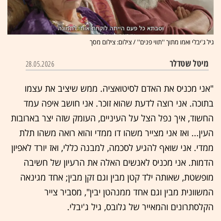
גיל ג'יבלי ואמו מתוך ''תווי פנים'' / צילום: צילום מסך
מיטל שטדלר
28.05.2026
"אני מכניס את האדם לסיטואציה. ממש שיציב את עצמו
בתוכה. אני רוצה לדעת שהוא זוכר. אני חושב איפה עמד
החשוד, איך נפל הצל על העיניים, העומק שזה יצר בארובות
העין... ואז אני מצייר משהו דו ממדי והוא רואה משהו תלת
ממדי. אני שואף להגיע לסכמה, למבנה כללי, ואז יורד לאפיון
הדמות. אני מכניס לאנשים האלה את הרעיון של חשיבה
מופשטת, שאותה ילד קטן מבין וגם זקן מבין; אחד מגינאה
המשוונית מבין וגם אחד ממנהטן יבין", מסביר צייר
הקלסתרונים והמאייר של גלובס, גיל ג'יבלי.