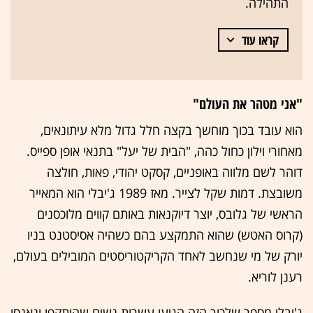
התהילה.
קראו עוד
"אני מטהר את העולם"
הוא עובד בכוך מוחשך בקצה חלל גדול מלא עיתונאים,
מאחורי וילון כחול כהה, "הבית של יעל" בתנאי אופן ספייס.
דוהר לשם מלווה באופניים, קסקט יהודי, פאות, חולצה
משובצת. דמות שקל לצייר. מאז 1989 ג'יבלי הוא המאייר
הראשי של גלובס, יוצר דיוקנאות באותם קווים מלוכסנים
(קרוס האטש) שהוא התמקצע בהם כשהיה אסיסטנט בניו
יורק של מי שנחשב לאחד הקריקטוריסטים המובילים בעולם,
רענן לוריא.
ג'יבלי מספר שלכוך הזה הגיעו עשרות נשים שהותקפו ונאנסו