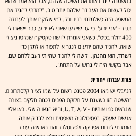
במשטרה לימדו אותו את השיטה שלהם, אבל הוא אמר שהוא
יכול לעשות את העבודה שלהם יותר טוב. "למדתי להגיד את
המשפט הזה כשלמדתי בניו יורק. למי שלוקח אותך לעבודה
תגיד - 'אני יודע'. כי עד שיידעו שאני לא יודע, כבר יישארו לי
400 דולר בכיס". כשאני אומרת לו שזו טקטיקה שנקטו ניצולי
שואה, להגיד שהם יודעים לנגר או לתפור או לתקן כדי
לשרוד, הוא מהנהן. "קשה לי להגיד שהייתי רעב ללחם שם,
אבל בקושי היה לי גרוש על התחת".
צורת עבודה ייחודית
לג'יבלי יש מאז 2004 פטנט רשום על שמו לציור קלסתרונים.
"השיטה הזו נשענת על חלוקת הפנים לכמה חלקים בצורה
שנראית כמו אותיות - U, T, A, V, והיא הגאווה שלי. באו אליי
אנשים שעסקו בפסיכולוגיה משפטית ורצו לבדוק אותה.
הוזמנתי לדרום אפריקה ולסקוטלנד והם ראו שזה עובד.