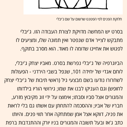
חלוקת הפנים לפי הפטנט שרשום על שם ג'יבלי
בסרט יש המחשה מדויקת לצורת העבודה הזו. ג'יבלי
מתבקש לצייר אדם שנפטר ואין תמונה שלו, ומציעים לו
לפגוש את אחיינו שדומה לו מאוד. הוא מסרב בתוקף.
הביוגרפיה של ג'יבלי נפרשת בסרט. מאביו יצחק ג'יבלי,
לוחם אגדי של יחידה 101, שנפל בשבי הירדני - הפעולות
לשחרורו נודעו בשם מבצעי גיל (ראשי תיבות של ג'יבלי יצחק
לחופש) וגם העניקו לבנו את שמו; גירושי הוריו בילדותו
והמגורים אצל סביו וסבתו; אימוצו על ידי זוג מקיבוץ מזרע,
חבריו של אביו; וההסכמה להתחתן עם אשתו גם בלי לראות
את פניה, דווקא אצל אמן שמתחקה אחר תווי פנים. והיותו
כתב ג'אז ובעל תשובה והמגורים בניו יורק וההתנדבות ברפת