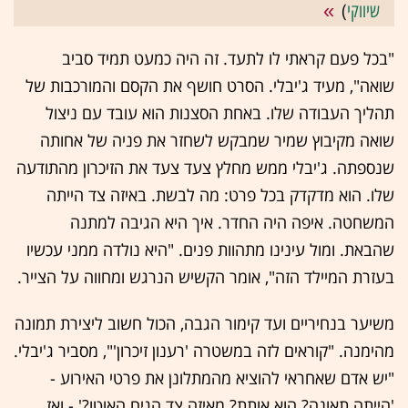
שיווקי
)
"בכל פעם קראתי לו לתעד. זה היה כמעט תמיד סביב
שואה", מעיד ג'יבלי. הסרט חושף את הקסם והמורכבות של
תהליך העבודה שלו. באחת הסצנות הוא עובד עם ניצול
שואה מקיבוץ שמיר שמבקש לשחזר את פניה של אחותה
שנספתה. ג'יבלי ממש מחלץ צעד צעד את הזיכרון מהתודעה
שלו. הוא מדקדק בכל פרט: מה לבשת. באיזה צד הייתה
המשחטה. איפה היה החדר. איך היא הגיבה למתנה
שהבאת. ומול עינינו מתהוות פנים. "היא נולדה ממני עכשיו
בעזרת המיילד הזה", אומר הקשיש הנרגש ומחווה על הצייר.
משיער בנחיריים ועד קימור הגבה, הכול חשוב ליצירת תמונה
מהימנה. "קוראים לזה במשטרה 'רענון זיכרון'", מסביר ג'יבלי.
"יש אדם שאחראי להוציא מהמתלונן את פרטי האירוע -
'הייתה תאונה? הוא אותת? מאיזה צד הגיח האוטו?' - ואז