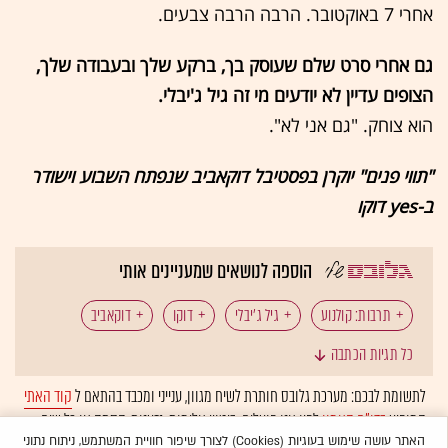
אחרי 7 באוקטובר. הרבה הרבה צבעים.
גם אחרי סרט שלם שעוסק בך, ברקע שלך ובעבודה שלך,
הצופים עדיין לא יודעים מי זה גיל ג'יבלי.
הוא צוחק. "גם אני לא".
"תווי פנים" יוקרן בפסטיבל דוקאביב שנפתח השבוע וישודר
ב-yes דוקו
הוספה לנושאים שמעניינים אותי
תרבות: קולנוע
גיל ג'יבלי
דוקו
דוקאביב
כל תגיות הכתבה
איורים
לתשומת לבכם: מערכת גלובס חותרת לשיח מגוון, ענייני ומכבד בהתאם ל
קוד האתי
המופיע
בדו"ח האמון
לפיו אנו פועלים. ביטויי אלימות, גזענות, הסתה או כל שיח
בלתי הולם אחר מסוננים בצורה
אוטומטית
ולא יפורסמו באתר.
האתר עושה שימוש בעוגיות (Cookies) לצורך שיפור חוויית המשתמש, ניתוח נתוני