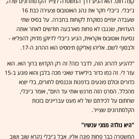
קצה חוט. הוא הגיע דרך המשטרה לצייר הקלסתרונים שלה,
ג'יבלי. ג'יבלי חקר את נהג האוטובוס וצעירה כבת 16
שעבדה יומיים כסוקרת לקוחות בחברה. על בסיס שתי
העדויות, שנגבו לא פחות מארבעה חודשים לאחר אותה
נסיעת אוטובוס אקראית, הגיע ג'יבלי לדיוקן מדויק להפליא -
ולבסוף לשם. אליהו (אליקו) תימסיט הוא ההרוג ה-17.
"להגיע להרוג הזה, לדבר כזה? זה רק הקדוש ברוך הוא. הוא
עזר לי. זה כמו כדור ביליארד שאני מכה בלבן והוא פוגע ב-15
כדורים וכולם פוגעים בדפנות ונכנסים לחורים, בלי יוצא
מהכלל. הסרט הזה מרגש אותי עד היום", אומר ג'יבלי,
שחתום על לכידתם של לא מעט עבריינים בזכות
הקלסתרונים שצייר.
"היא נולדה ממני עכשיו"
המשטרה כבר פחות פונה אליו. אבל ג'יבלי נקרא שוב ושוב