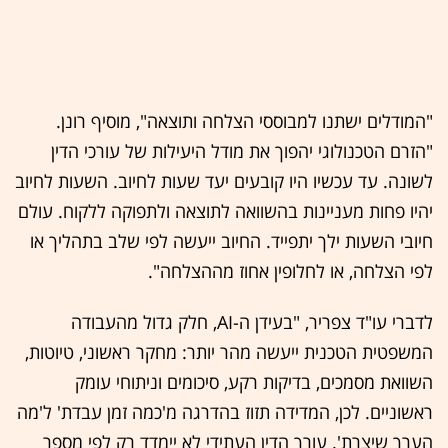
"המודלים ישתנו למבוססי הצלחה ותוצאה", מוסיף רונן.
"הזרם הטכנולוגי יהפוך את מודל היעילות של עורכי הדין
לשונה. עד עכשיו היו קובעים יעד שעות לחיוב. השעות לחיוב
יהיו פחות מעניינות בהשוואה לתוצאה ולתפוקה ללקוח. עולם
חיובי השעות ילך יתפייד. החיוב ייעשה לפי שלב בתהליך או
לפי הצלחה, או לחלופין אחוז מההצלחה".
לדברי עו"ד צפריר, "בעידן ה-AI, חלק גדול מהעבודה
המשפטית הטכנית ייעשה מהר יותר: מחקר ראשוני, טיוטות,
השוואת מסמכים, בדיקות רקע, סיכומים וניתוחי עומק
ראשוניים. לכן, המדידה תזוז בהדרגה מ'כמה זמן עבדת' ל'מה
הערך שיצרת'. עורך הדין העתידי לא יימדד רק לפי מספר