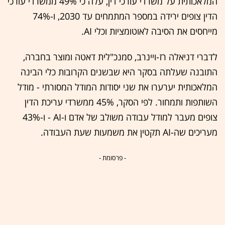
המלאכותית על משרדי עורכי דין, עלה כי 49% ממשרדי עורכי
הדין צופים ירידה במספר המתמחים עד 2030, ו-74%
מייחסים את הסיבה לאוטומציות וכלי AI.
לדברי דניאלה רז-ויינרב, סמנכ"לית דאטה ומוצר בחברה,
התובנה שעלתה בסקר היא שבשנים הקרובות כלי הבינה
המלאכותית יערערו את שני יסודות המודל המסורתי - מודל
השותפות ותמחור. לפי הסקר, 45% ממשרדי עריכת הדין
צופים מעבר למודל עבודה משולב של אדם ו-AI - ו-43%
מעריכים שה-AI תקטין את משמעות שעת העבודה.
- פרסומת -