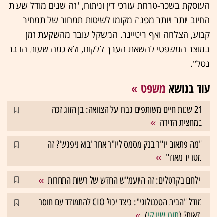
העוסקת בשכר-טרחת עורכי דין וניתוח, "זה שנים מודל שעות
החיוב יותר ויותר מפנה מקומו לשיטות תמחור של תמחיר
קבוע, הצלחה ואף ריטיינר. המשקל עובר מהשקעת זמן
במוצר המשפטי להשאת הערך ללקוח, ולא כמה שעות הדבר
נטל".
עוד בנושא
משפט
21 שנות חיים משותפים גברו על הצוואה: בן הזוג זכה
במחצית הדירה
"מה פתאום יו"ר בנק מסמס ליו"ר אחר 'בוא ניפגש'? זה
מטריד מאוד"
יילחם בקרטלים: זה היועמ"ש החדש של רשות התחרות
מודל "הבית הטכנולוגי": כיצד יכול CIO להתמודד עם חוסר
ודאות? (
תוכן שיווקי
)