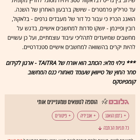
שילוב בין גרייס לבלאקוול 300 ויהיה מסוגל להריץ מקומית
עד טריליון פרמטרים - שיושק ברבעון האחרון של השנה.
הואנג הכריז כי עבור כל דור של מעבדים גרפים - בלאקול,
רובין ופיינמן - יושקו סדרות למחשבים אישיים, בדגש על
מחשבים שמיועדים לתהליכי עיבוד עוצמתיים, ועל כן עשויים
להיות יקרים בהשוואה למחשבים אישיים סטנדרטיים.
*** גילוי מלא: הכותב הוא אורח של TAITRA - ארגון לקידום
סחר החוץ של טייוואן שעומד מאחורי כנס המחשוב
קומפיוטקס
הוספה לנושאים שמעניינים אותי
ג'נסן הואנג
אנבידיה
פיטורים
כל תגיות הכתבה
טכנולוגיה: בינה מלאכותית
טכנולוגיה: עובדי הייטק