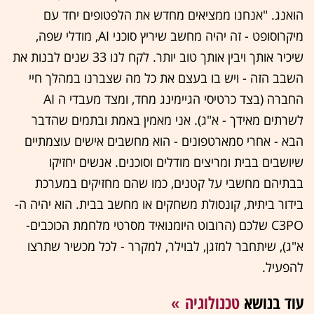
הואנג. "אנחנו ממציאים מחדש את הלפטופים יחד עם
מיקרוסופט - זה יהיה מחשב שיריץ סוכני AI, מודלי שפה,
שיכיר אותך ויבין אותך טוב יותר. לקח לנו 33 שנים לבנות את
השבב הזה - ויש בו בעצם את כל מה שצברנו במהלך חיי
החברה (בצד כרטיסי הגיימינג מחד, ומצד מעבדי ה AI
לשרתים מאידך - א"ג). אני מאמין באמת ובתמים שהדבר
הבא - אחרי סמארטפונים - הוא מחשבים אישים עוצמתיים
שיושבים בבית ומריצים מודלים וסוכנים. אנשים יחזיקו
בבתיהם מחשבי על קטנים, כמו שהם מחזיקים במערכת
בידור ביתית, קונסולת משחקים או מחשב בבית. הוא יהיה ה-
C3PO שלכם (הרובוט היומנואיד מסרטי מלחמת הכוכבים-
א"ג), שיתחבר למזגן, לבוילר, למקרר - לכל מכשיר שתרצו
להפעיל.
עוד בנושא
טכנולוגיה