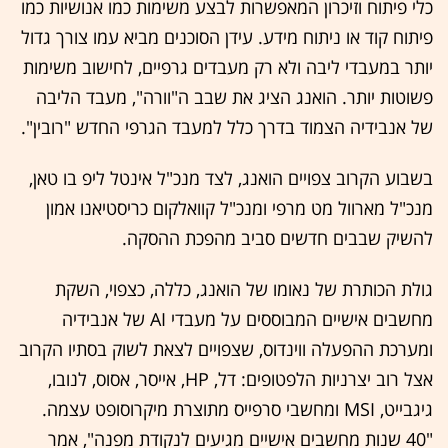
כלי פיתוח וזיכרון המאפשרות לבצע משימות כמו אנושיות כמו
פיתוח קוד או ניתוח מידע. עידן הסוכנים מביא עמו צורך גדול
יותר במעבדי ליבה ולא רק מעבדים גרפיים, לחישוב משימות
פשוטות יותר. הואנג הציג את שבב ה"וורה", מעבד הליבה
של אנבידיה הצמוד בדרך כלל למעבד הגרפי החדש "רובין".
בשבוע הקרוב צפויים הואנג, לצד מנכ"ל אינטל ליפ בו טאן,
מנכ"ל מארוול מט מרפי ומנכ"ל קוואלקום כריסטיאנו אמון
להשיק שבבים חדשים סביב מהפכת ההסקה.
גולת הכותרת של נאומו של הואנג, כללה, כצפוי, השקת
מחשבים אישיים המבוססים על מעבדי AI של אנבידיה
ומערכת ההפעלה ווינדוס, שצפויים לצאת לשוק בסתיו הקרוב
אצל רוב יצרניות הלפטופים: דל, HP, אייסר, אסוס, לנובו,
גיגבייט, MSI ומחשבי סרפייס מתוצרת מיקרוסופט עצמה.
"40 שנות מחשבים אישיים מגיעים לנקודת מפנה", אמר