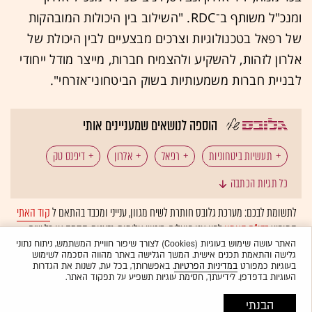
ומנכ"ל משותף ב
־
RDC. "השילוב בין היכולות המובהקות
של רפאל בטכנולוגיות וצרכים מבצעיים לבין היכולת של
אלרון לזהות, להשקיע ולהצמיח חברות, מייצר מודל ייחודי
לבניית חברות משמעותיות בשוק הביטחוני־אזרחי".
הוספה לנושאים שמעניינים אותי
תעשיות ביטחוניות
רפאל
אלרון
דיפנס טק
כל תגיות הכתבה
דיפ טק
מיזוגים ורכישות
לתשומת לבכם: מערכת גלובס חותרת לשיח מגוון, ענייני ומכבד בהתאם ל
קוד האתי
המופיע
בדו"ח האמון
לפיו אנו פועלים. ביטויי אלימות, גזענות, הסתה או כל שיח
בלתי הולם אחר מסוננים בצורה
אוטומטית
ולא יפורסמו באתר.
האתר עושה שימוש בעוגיות (Cookies) לצורך שיפור חוויית המשתמש, ניתוח נתוני
גלישה והתאמת תכנים אישית. המשך הגלישה באתר מהווה הסכמה לשימוש
בעוגיות כמפורט
במדיניות הפרטיות
. באפשרותך, בכל עת, לשנות את הגדרות
העוגיות בדפדפן. לידיעתך, חסימת עוגיות תשפיע על תפקוד האתר.
הבנתי