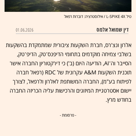
טיל L-SPIKE 4X / אילוסטרציה: דוברות רפאל
דין שמואל אלמס
01.06.2026
אלרון ונצ'רס, חברת השקעות ציבורית שמתמקדת בהשקעות
בשלבי צמיחה מוקדמים בתחומי הדיפנס־טק, הדיפ־טק,
הסייבר וה־AI, הודיעה היום (ב') כי דירקטוריון החברה אישר
תוכנית השקעות A&M עקרונית של RDC (רפאל חברה
לפיתוח בע"מ), החברה המשותפת לאלרון ולרפאל, לצורך
יישום אסטרטגיית המיזוגים והרכישות עליה הכריזה החברה
בחודש מרץ.
- פרסומת -