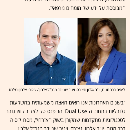
המבוססת על ידע של מומחים מרפאל.
ליסיה בכר מנוח, יו''ר אלרון ונצ'רס, ויניב שניידר מנכ''ל אלרון / צילום: אלרון ונצ'רס
"בשנים האחרונות אנו רואים האצה משמעותית בהשקעות
גלובליות בתחום ה־Dual Use והדיפנס־טק לצד ביקוש גובר
לטכנולוגיות מתקדמות שמקורן בשוק האזרחי", מסרו ליסיה
בכר מנוח, יו"ר אלרון ונצ'רס, ויניב שניידר מנכ"ל אלרון