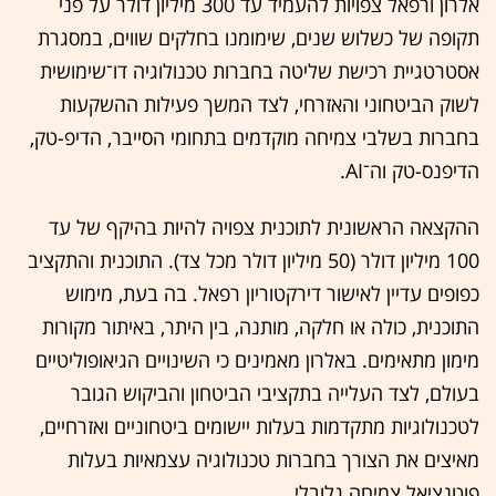
אלרון ורפאל צפויות להעמיד עד 300 מיליון דולר על פני
תקופה של כשלוש שנים, שימומנו בחלקים שווים, במסגרת
אסטרטגיית רכישת שליטה בחברות טכנולוגיה דו־שימושית
לשוק הביטחוני והאזרחי, לצד המשך פעילות ההשקעות
בחברות בשלבי צמיחה מוקדמים בתחומי הסייבר, הדיפ-טק,
הדיפנס-טק וה־AI.
ההקצאה הראשונית לתוכנית צפויה להיות בהיקף של עד
100 מיליון דולר (50 מיליון דולר מכל צד). התוכנית והתקציב
כפופים עדיין לאישור דירקטוריון רפאל. בה בעת, מימוש
התוכנית, כולה או חלקה, מותנה, בין היתר, באיתור מקורות
מימון מתאימים. באלרון מאמינים כי השינויים הגיאופוליטיים
בעולם, לצד העלייה בתקציבי הביטחון והביקוש הגובר
לטכנולוגיות מתקדמות בעלות יישומים ביטחוניים ואזרחיים,
מאיצים את הצורך בחברות טכנולוגיה עצמאיות בעלות
פוטנציאל צמיחה גלובלי.