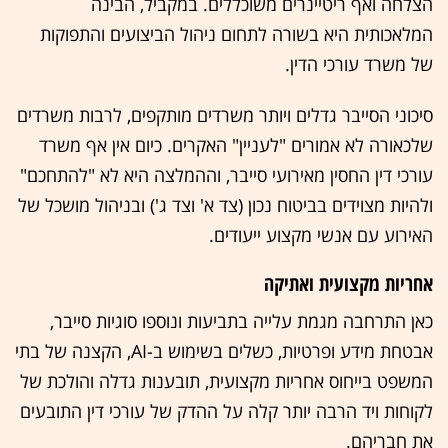
הצלחה ואף ריטיינרים משוכללים. במקביל, הבינה
המלאכותית היא בשורה לתחום ניהול הביצועים והתפוקות
של משרד עורכי הדין.
סיכוני הסייבר גדלים ויותר משרדים מותקפים, לרבות משרדים
שלכאורה לא אמורים "לעניין" האקרים. כיום אין אף משרד
עורכי דין החסין מאירועי סייבר, וההמלצה היא לא "להתחכם"
ולהיות מצוידים בביטוח נכון (צד א' וצד ג') ובניהול מושכל של
האירוע עם אנשי מקצוע ייעודים.
אחריות מקצועית ואתיקה
כאן התרחבה מגמת עלייה בתביעות ונוספו סוגיות סייבר,
אבטחת מידע ופרטיות, כשלים בשימוש ב-AI, הקצנה של בתי
המשפט בייחוס אחריות מקצועית, תובענות גדלה והולכת של
לקוחות ויד הרבה יותר קלה על ההדק של עורכי דין התובעים
את חבריהם.