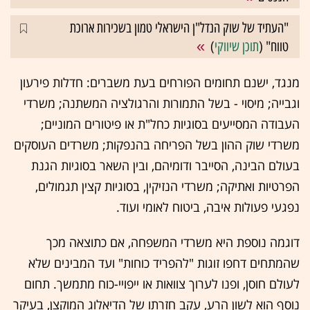
"העתיד של שוק הנדל"ן הישראלי טמון בשכירות ארוכת
טווח" (
תוכן שיווקי
)
מנגד, ישנם תחומים הפורחים בעת משברים: חדלות פירעון
וגבייה; מיסוי - בשל התמורות והרגולציה המשתנה; משרדי
העבודה המסייעים בסוגיות כחל"ת או פיטורים המוניים;
משרדי שוק ההון בשל הפריחה בהנפקות; משרדים העוסקים
בעולם הבינה, הסייבר ודומיהם, ובין השאר בסוגיות הגנת
הפרטיות ואתיקה; משרדי הנזיקין, בסוגיות קצין תגמולים,
נפגעי פעולות איבה, ביטוח לאומי ועוד.
דוגמה נוספת היא משרדי המשפחה, אם כתוצאה מכך
שהמתחים דחפו זוגות "להפריד כוחות" ועד המבינים שלא
לעולם חוסן, ופנו לערוך צוואות או ייפויי-כוח מתמשך. תחום
נוסף הוא לשון הרע, עקב חזרתו של הדיאלוג המוקצן, בעיקר