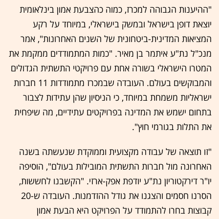
"ההיענות הגבוהה למכרז, כמוה כהצבעת אמון בינלאומית
יוצאת דופן בישראל ובמשק בישראלי, במיוחד על רקע
המציאות המדינית-ביטחונית של השנים האחרונות", אמר
מנכ"ל נת"ע איתמר בן מאיר. "כמות המתמודדים ממקמת את
המטרו הישראלי בשורה אחת עם פרויקטי התשתית הגדולים
והמבוקשים בעולם. העובדה שבמכרז מתמודדות 11 חברות
ישראליות משמחת במיוחד, כי הניסיון שהן עתידות לצבור
בתחום ישמש את המדינה בפרויקטים עתידיים, מה שיפחית
את התלות בגורמי חוץ".
"זו תוצאה של עבודה מקצועית וממוקדת שנעשתה בשנה
האחרונה מול חברות התשתית המובילות בעולם", הוסיפה
יו"ר דירקטוריון נת"ע יודפת אפק-ארזי. "הקשבנו לחששות,
הסרנו חסמים והצגנו את גודל ההזדמנות. העובדה ש-20
קבוצות בחרו להתמודד על הפרויקט היא הבעת אמון