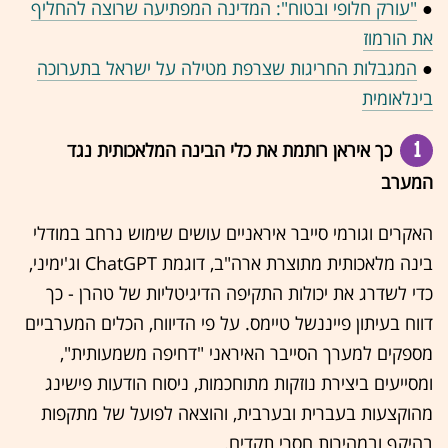
●
"עורק חלופי ובטוח": המדינה המפתיעה שרוצה להחליף
את הורמוז
●
המגבלות החריגות שצרפת מטילה על ישראל בתערוכה
בינלאומית
1
כך איראן רותמת את כלי הבינה המלאכותית נגד
המערב
האקרים וגורמי סייבר איראניים עושים שימוש נרחב במודלי
בינה מלאכותית מתוצרת ארה"ב, דוגמת ChatGPT וג'ימיני,
כדי לשדרג את יכולות התקיפה הדיגיטליות של טהרן - כך
דווח בעיתון פייננשל טיימס. על פי הדיווח, הכלים המערביים
מספקים למערך הסייבר האיראני "דחיפה משמעותית",
ומסייעים ביצירת נוזקות מתוחכמות, ניסוח הודעות פישינג
מהוקצעות בעברית ובערבית, והוצאה לפועל של מתקפות
בהיקף ובמהירות חסרי תקדים.