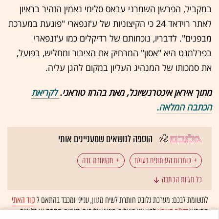
במקביל, הפרשן השמרני עבאס סלימי נאמין הזהיר בראיון
לאתר רוידאד 24 כי הקיצוניות של ע'זנפארי "פוגעת במערכת
מבפנים". לדבריו, נוכחותם של רדיקלים כמו ע'זנפארי
בפרלמנט היא "אסון" המרחיק את הציבור ומחליש, בפועל,
את סמכותו של המנהיג העליון במקום להגן עליה.
מתוך איראן אינטרנשיונל, מאת בהרוז טוראני.
לקריאת
הכתבה המלאה.
הוספה לנושאים שמעניינים אותי
כותרות העיתונים בעולם
תקשורת זרה
כל תגיות הכתבה
סיקור תקשורתי
ישראל במלחמה
איראן
קטאר
לתשומת לבכם: מערכת גלובס חותרת לשיח מגוון, ענייני ומכבד בהתאם ל
קוד האתי
המופיע
בדו"ח האמון
לפיו אנו פועלים. ביטויי אלימות, גזענות, הסתה או כל שיח
בינה מלאכותית
גז טבעי