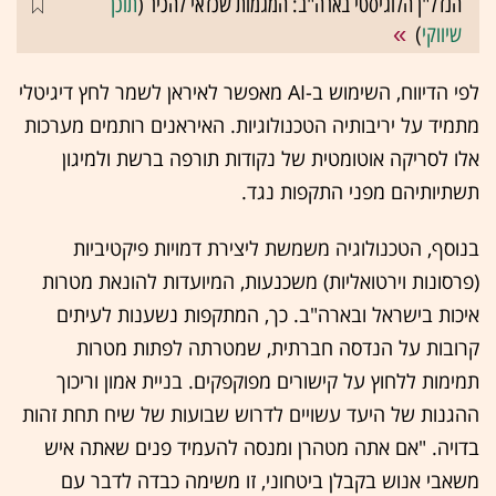
הנדל"ן הלוגיסטי בארה"ב: המגמות שכדאי להכיר (
תוכן
שיווקי
)
לפי הדיווח, השימוש ב-AI מאפשר לאיראן לשמר לחץ דיגיטלי
מתמיד על יריבותיה הטכנולוגיות. האיראנים רותמים מערכות
אלו לסריקה אוטומטית של נקודות תורפה ברשת ולמיגון
תשתיותיהם מפני התקפות נגד.
בנוסף, הטכנולוגיה משמשת ליצירת דמויות פיקטיביות
(פרסונות וירטואליות) משכנעות, המיועדות להונאת מטרות
איכות בישראל ובארה"ב. כך, המתקפות נשענות לעיתים
קרובות על הנדסה חברתית, שמטרתה לפתות מטרות
תמימות ללחוץ על קישורים מפוקפקים. בניית אמון וריכוך
ההגנות של היעד עשויים לדרוש שבועות של שיח תחת זהות
בדויה. "אם אתה מטהרן ומנסה להעמיד פנים שאתה איש
משאבי אנוש בקבלן ביטחוני, זו משימה כבדה לדבר עם