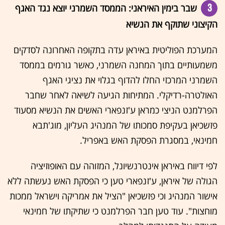
3
שבר בימין האיראני: הממסד השמרני יוצא נגד האגף
הקיצוני שתוקף את הנשיא
המערכת הפוליטית באיראן עדה בתקופה האחרונה לסדקים
משמעותיים בתוך המחנה השמרני, כאשר גורמים בממסד
השמרני המרכזי החלו להדוף בגלוי את נציגי האגף
האולטרה-רדיקלי. המתיחות הגיעה לשיאה לאחר שחבר
הפרלמנט הניצי כמראן ע'זנפארי האשים את הנשיא מסעוד
פזשכיאן בעקיפת סמכותו של המנהיג העליון, מוג'תבא
חמינאי, במסגרת הפסקת האש באפריל.
לפי דיווח באיראן אינטרנשיונל, המזוהה עם האופוזיציה
הגולה של איראן, ע'זנפארי טען כי הפסקת האש נעשתה ללא
אישור המנהיג וכי פזשכיאן "הציל את אמריקה וישראל ממכות
מוחצות". עוד טען חבר הפרלמנט כי שתיקתו של חמינאי