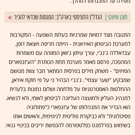
מעידה על התנגדותו למהלך.
הנדל"ן הלוגיסטי בארה"ב: המגמות שכדאי להכיר
התגובה מצד דמויות שמרניות בעלות השפעה - המקורבות
למערכת הביטחון האיראנית - הייתה חריפה ויוצאת דופן.
עבדאללה ג'נג'י, עורך עיתון ג'וואן המזוהה עם משמרות
המהפכה, פרסם מאמר מערכת תחת הכותרת "הע'זנפארים
הפזיזים" - משחק מילים בפרסית המתאר חבר צוות מגושם
שמבקיע "שער עצמי". ג'נג'י הבהיר כי על פי חוקת איראן,
ההחלטות האסטרטגיות על מלחמה ושלום נתונות בלעדית
למנהיג העליון ולמועצה העליונה לביטחון לאומי, ולא לנשיא.
הוא הגדיר את התנהלותו של ע'זנפארי כ"פתולוגיה
פסיכולוגית" ולא כביקורת פוליטית לגיטימית, והאשים אותו
בשימוש בפרלמנט כפלטפורמה להכפשת יריבים בכינויי גנאי.