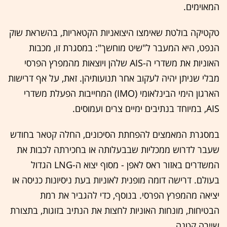
המאוימים.
טקטיקה בולטת שאימצו היצואניות הקטאריות, בהשראת שוק
הנפט, היא המעבר ל"שיט מוחשך": במסגרת זו, מכבות
האוניות את משדרי ה-AIS שלהן ויוצאות מהמפרץ הפרסי
מבלי שניתן יהיה לעקוב אחר תנועותיהן. זאת, על אף דרישות
הארגון הימי הבינלאומי (IMO) המחייבות הפעלת משדרי
AIS, במיוחד בנתיבים ימיים צרים ועמוסים.
במסגרת המאמצים להפחתת הסיכונים, החלה קטאר בחודש
שעבר לדרוש ממכליות שבבעלותה או בחכירתה לכבות את
המשדרים באזור ראס לאפן - מסוף יצוא ה-LNG הגדול
בעולם. דרישה דומה מופנית לאוניות בעת ניסיונות כניסה או
יציאה מהמפרץ הפרסי. בנוסף, כדי להגביר את רמת
הבטיחות, מונחות האוניות לחצות את הנתיב בזוגות, בתצורת
שיירה קטנה.