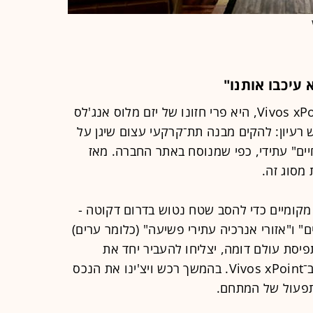
 עיכבו אותנו"
המובלעת האפוקליפטית, המכונה Vivos xPoint, היא פרי חזונו של יזם מלוס אנג'לס
רט ויצ'ינו, שכבר ב־1980 גיבש רעיון: להקים מבנה תת־קרקעי עצום שיגן על
ת חיים" עתידי, כפי שמנוסח באתר החברה. מאז
מסוג זה.
ואים מקומיים כדי להסב שטח נטוש בדרום דקוטה -
" ו"אזורי אנרכיה עתירי פשיעה" (כלומר ערים)
יסת עולם דומה, יצליחו להעביר יחד את
תקופת 'האירוע'", כפי שמגדירים זאת ב־Vivos xPoint. בהמשך רכש ויצ'ינו את הנכס
תפעול של המתחם.