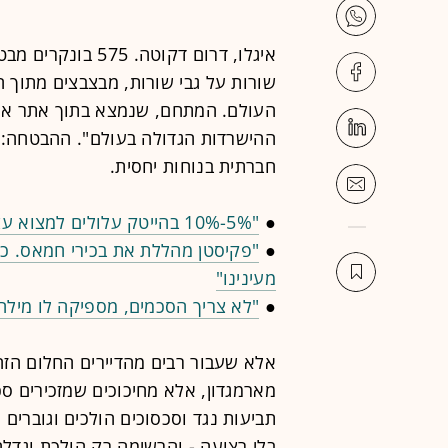
איגלו, דרום דקוטה
שורות על גבי שורות, מבצבצים מתוך 
העולם. המתחם, שנמצא בתוך אתר אח
ההישרדות הגדולה בעולם". ההבטחה: 
חברתית בנוחות יחסית.
●
"5%-10% בהייטק עלולים למצוא עצמם בלי עבודה השנה"
●
"פקיסטן מהללת את בכירי חמאס. כש
מעינינו"
●
"לא צריך הסכמים, מספיקה לו מילה
אלא שעבור רבים מהדיירים החלום הזה
מארמגדון, אלא מחיכוכים שמזכירים סכס
תביעות נגד וסכסוכים הולכים וגוברים 
בלי רצועה - והרשימה רק הולכת וגדל