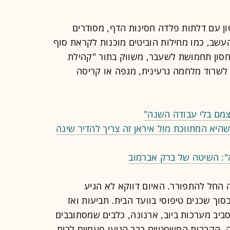
. 575 בונקרים מבטון עם דלתות פלדה חסינות הדף, מסודרים
העשב, כמו מחילות הוביטים מוכנות לקראת סוף
סון תחמושת לשעבר, משווק בתור "קהילת
לשרוד מלחמה גרעינית, מגפה או קריסה
היא המתווכת מול איראן זה צריך להדיר שינה
": השיטה של ברק אברמוב
 החל להתפורר. האיום דווקא לא הגיע
וך שכנים טיפוסי בוועד הבית. תביעות ואז
סביב מערכות ביוב, ארנונה, כלבים שמסתובבים
ה. הקרבות המשפטיים כבר הגיעו פעמיים לבית