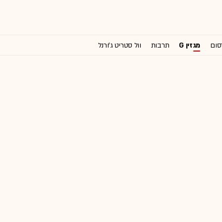
סום
מגזין G
תרבות
וול סטריט ג'ורנל