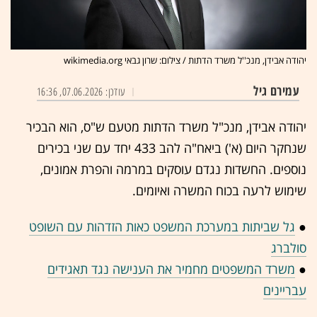
יהודה אבידן, מנכ''ל משרד הדתות / צילום: שרון גבאי wikimedia.org
עמירם גיל
עודכן: 07.06.2026, 16:36
יהודה אבידן, מנכ"ל משרד הדתות מטעם ש"ס, הוא הבכיר
שנחקר היום (א') ביאח"ה להב 433 יחד עם שני בכירים
נוספים. החשדות נגדם עוסקים במרמה והפרת אמונים,
שימוש לרעה בכוח המשרה ואיומים.
●
גל שביתות במערכת המשפט כאות הזדהות עם השופט
סולברג
●
משרד המשפטים מחמיר את הענישה נגד תאגידים
עבריינים