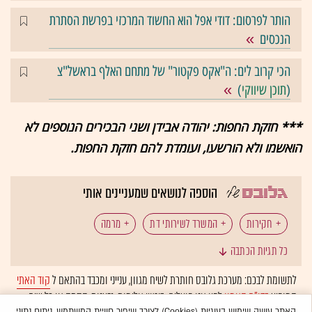
הותר לפרסום: דודי אפל הוא החשוד המרכזי בפרשת הסתרת
הנכסים
הכי קרוב לים: ה"אקס פקטור" של מתחם האלף בראשל"צ
(
תוכן שיווקי
)
*** חזקת החפות: יהודה אבידן ושני הבכירים הנוספים לא
הואשמו ולא הורשעו, ועומדת להם חזקת החפות.
הוספה לנושאים שמעניינים אותי
חקירות
המשרד לשירותי דת
מרמה
כל תגיות הכתבה
הפרת אמונים
שימוש לרעה בכוח המשרה
איומים
לתשומת לבכם: מערכת גלובס חותרת לשיח מגוון, ענייני ומכבד בהתאם ל
קוד האתי
המופיע
בדו"ח האמון
לפיו אנו פועלים. ביטויי אלימות, גזענות, הסתה או כל שיח
יאח"ה
ש"ס
האתר עושה שימוש בעוגיות (Cookies) לצורך שיפור חוויית המשתמש, ניתוח נתוני