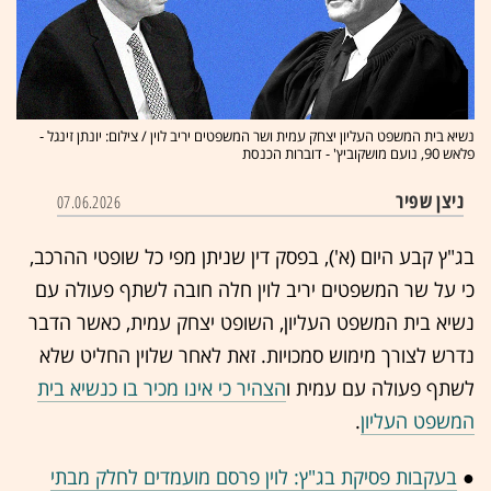
נשיא בית המשפט העליון יצחק עמית ושר המשפטים יריב לוין / צילום: יונתן זינגל -
פלאש 90, נועם מושקוביץ' - דוברות הכנסת
ניצן שפיר
07.06.2026
בג"ץ קבע היום (א'), בפסק דין שניתן מפי כל שופטי ההרכב,
כי על שר המשפטים יריב לוין חלה חובה לשתף פעולה עם
נשיא בית המשפט העליון, השופט יצחק עמית, כאשר הדבר
נדרש לצורך מימוש סמכויות. זאת לאחר שלוין החליט שלא
לשתף פעולה עם עמית ו
הצהיר כי אינו מכיר בו כנשיא בית
המשפט העליון
.
●
בעקבות פסיקת בג"ץ: לוין פרסם מועמדים לחלק מבתי