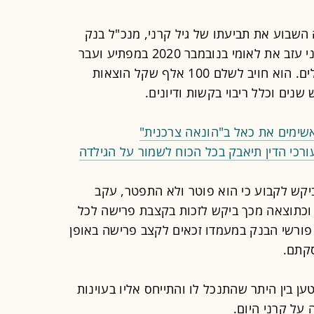
ה השבוע את תביעתו של גיל קרני, מנכ"ל בנק
לאומי בריטניה לשעבר, נגד הבנק. קרני עזב את לאומי בנובמבר 2020 במפתיע ועבר
לנהל את סניף ניו יורק של בנק הפועלים. הוא חויב לשלם 100 אלף שקל הוצאות
ם וכלל ריבוי בקשות ודיונים.
שימים את כאל ב"הונאה צרכנית"
בקבוצת לאומי 26 שנה, ביקש לקבוע כי הוא פוטר ולא התפטר, עקב
וכתוצאה מכך ביקש לזכות בקצבת פרישה לכל
פיו פורשי הבנק במעמדו זכאים לקצב פרישה באופן
סקתם.
ען בין היתר שהתנכל לו והתייחס אליו בעוינות
על קרני היום.