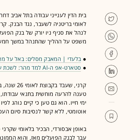
בית הדין לענייני עבודה בתל אביב דח
משפט על ההליך שהתנהל במשך חמש שני
●
בלעדי | המאבק מסלים: באל על מא
●
סטארט-אפ ה-AI למד מהר: לשכת עורכי הדין תיאבק בכל הכוח לשמור על הגילדה
קרני, שעבד 
טענה להרעה מוחשית בתנאי עבודתו, 
ימי חייו. הוא גם טען כי קיים נוהג ל
אוטומטי, ללא קשר לנסיבות סיום הע
באופן אבסורדי, הבכיר בלאומי שקרני ט
עבר לבנק הפועלים מאז, והוא הממונה 