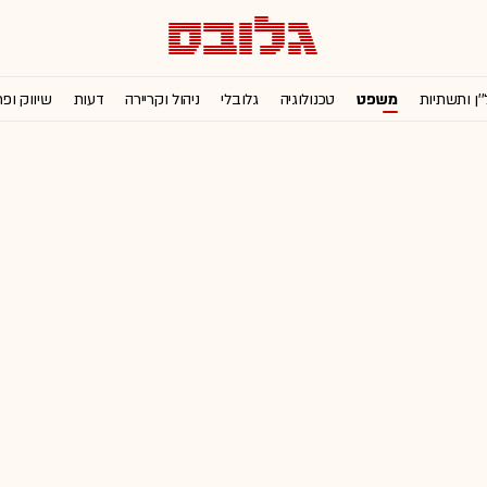
''ן ותשתיות
משפט
טכנולוגיה
גלובלי
ניהול וקריירה
דעות
שיווק ופ