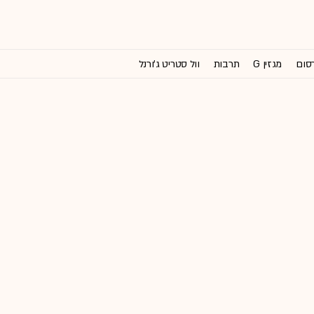
רסום
מגזין G
תרבות
וול סטריט ג'ורנל